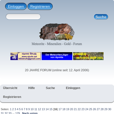
Einloggen
Registrieren
20 JAHRE FORUM (online seit: 12. April 2006)
Übersicht
Hilfe
Suche
Einloggen
Registrieren
Seiten:
1
2
3
4
5
6
7
8
9
10
11
12
13
14
15
[
16
]
17
18
19
20
21
22
23
24
25
26
27
28
29
30
31
32
33
...
129
Nach unten