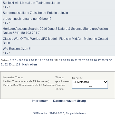
So, jetzt will ich mal ein Topthema starten
«
1
2
»
Sonderausstellung Zielscheibe Erde in Leipzig
braucht noch jemand nen Gibeon?
«
1
2
»
Heritage Auctions Search, 2016 June 2 Nature & Science Signature Auction -
Dallas 5241 [50 793 794 7
Classic War Of The Worlds UFO Model - Floats In Mid Air - Meteorite Coated
Base
Wie Russen ätzen !!!
«
1
2
»
Seiten:
1
2
3
4
5
6
7
8
9
10
11
12
13
14
15
[
16
]
17
18
19
20
21
22
23
24
25
26
27
28
29
30
31
32
33
...
129
Nach oben
Normales Thema
Thema
Gehe zu:
Heißes Thema (mehr als 15 Antworten)
geschlossen
Sehr heißes Thema (mehr als 25 Antworten)
Fixiertes
Thema
Impressum
---
Datenschutzerklärung
SMF-credits
|
SMF © 2026
,
Simple Machines