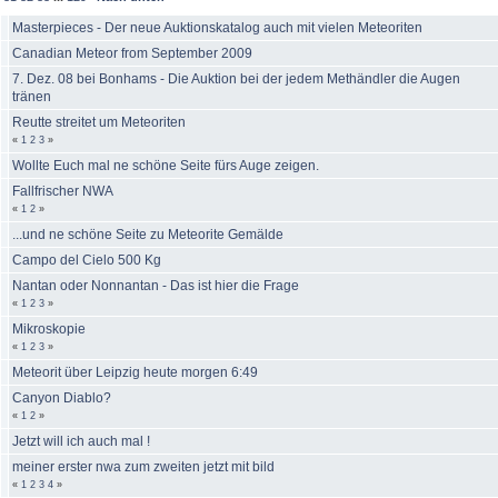
Masterpieces - Der neue Auktionskatalog auch mit vielen Meteoriten
Canadian Meteor from September 2009
7. Dez. 08 bei Bonhams - Die Auktion bei der jedem Methändler die Augen
tränen
Reutte streitet um Meteoriten
«
1
2
3
»
Wollte Euch mal ne schöne Seite fürs Auge zeigen.
Fallfrischer NWA
«
1
2
»
...und ne schöne Seite zu Meteorite Gemälde
Campo del Cielo 500 Kg
Nantan oder Nonnantan - Das ist hier die Frage
«
1
2
3
»
Mikroskopie
«
1
2
3
»
Meteorit über Leipzig heute morgen 6:49
Canyon Diablo?
«
1
2
»
Jetzt will ich auch mal !
meiner erster nwa zum zweiten jetzt mit bild
«
1
2
3
4
»