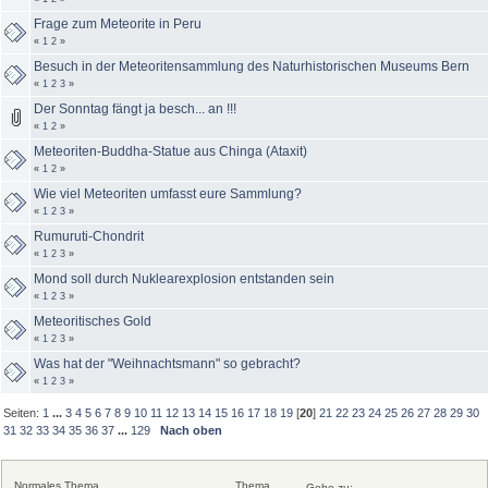
Frage zum Meteorite in Peru
«
1
2
»
Besuch in der Meteoritensammlung des Naturhistorischen Museums Bern
«
1
2
3
»
Der Sonntag fängt ja besch... an !!!
«
1
2
»
Meteoriten-Buddha-Statue aus Chinga (Ataxit)
«
1
2
»
Wie viel Meteoriten umfasst eure Sammlung?
«
1
2
3
»
Rumuruti-Chondrit
«
1
2
3
»
Mond soll durch Nuklearexplosion entstanden sein
«
1
2
3
»
Meteoritisches Gold
«
1
2
3
»
Was hat der "Weihnachtsmann" so gebracht?
«
1
2
3
»
Seiten:
1
...
3
4
5
6
7
8
9
10
11
12
13
14
15
16
17
18
19
[
20
]
21
22
23
24
25
26
27
28
29
30
31
32
33
34
35
36
37
...
129
Nach oben
Normales Thema
Thema
Gehe zu: