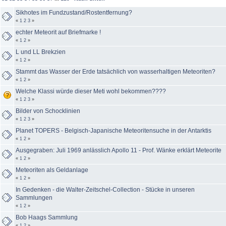
Sikhotes im Fundzustand/Rostentfernung?
«
1
2
3
»
echter Meteorit auf Briefmarke !
«
1
2
»
L und LL Brekzien
«
1
2
»
Stammt das Wasser der Erde tatsächlich von wasserhaltigen Meteoriten?
«
1
2
»
Welche Klassi würde dieser Meti wohl bekommen????
«
1
2
3
»
Bilder von Schocklinien
«
1
2
3
»
Planet TOPERS - Belgisch-Japanische Meteoritensuche in der Antarktis
«
1
2
»
Ausgegraben: Juli 1969 anlässlich Apollo 11 - Prof. Wänke erklärt Meteorite
«
1
2
»
Meteoriten als Geldanlage
«
1
2
»
In Gedenken - die Walter-Zeitschel-Collection - Stücke in unseren
Sammlungen
«
1
2
»
Bob Haags Sammlung
«
1
2
»