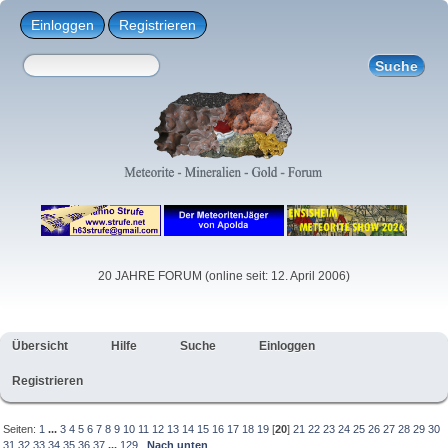
Einloggen
Registrieren
20 JAHRE FORUM (online seit: 12. April 2006)
Übersicht
Hilfe
Suche
Einloggen
Registrieren
Seiten:
1
...
3
4
5
6
7
8
9
10
11
12
13
14
15
16
17
18
19
[
20
]
21
22
23
24
25
26
27
28
29
30
31
32
33
34
35
36
37
...
129
Nach unten