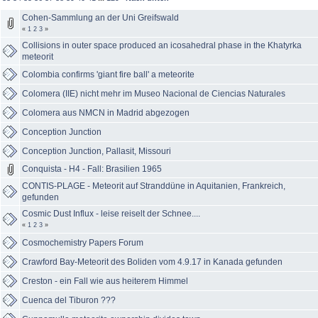
Cohen-Sammlung an der Uni Greifswald
«
1
2
3
»
Collisions in outer space produced an icosahedral phase in the Khatyrka
meteorit
Colombia confirms 'giant fire ball' a meteorite
Colomera (IIE) nicht mehr im Museo Nacional de Ciencias Naturales
Colomera aus NMCN in Madrid abgezogen
Conception Junction
Conception Junction, Pallasit, Missouri
Conquista - H4 - Fall: Brasilien 1965
CONTIS-PLAGE - Meteorit auf Stranddüne in Aquitanien, Frankreich,
gefunden
Cosmic Dust Influx - leise reiselt der Schnee....
«
1
2
3
»
Cosmochemistry Papers Forum
Crawford Bay-Meteorit des Boliden vom 4.9.17 in Kanada gefunden
Creston - ein Fall wie aus heiterem Himmel
Cuenca del Tiburon ???