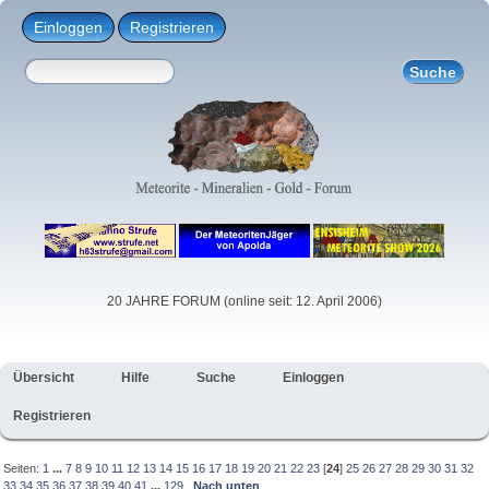
Einloggen
Registrieren
20 JAHRE FORUM (online seit: 12. April 2006)
Übersicht
Hilfe
Suche
Einloggen
Registrieren
Seiten:
1
...
7
8
9
10
11
12
13
14
15
16
17
18
19
20
21
22
23
[
24
]
25
26
27
28
29
30
31
32
33
34
35
36
37
38
39
40
41
...
129
Nach unten