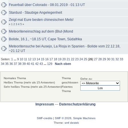
Feuerball über Colorado - 08.01.2019 - 01:13 UT
Stardust - Staubige Angelegenheit
Zeigt mal Eure besten chinesischen Mets!
«
1
2
3
4
5
»
Meteoriteneinschlag auf dem (Blut-)Mond
Bolide, 16.1., ~18.15 UT, Cape Town, Südafrika
Meteoritensuche bei Ausejo, La Rioja in Spanien - Bolide vom 22.12.18,
~21:12 UT
Seiten:
1
...
9
10
11
12
13
14
15
16
17
18
19
20
21
22
23
24
25
[
26
]
27
28
29
30
31
32
33
34
35
36
37
38
39
40
41
42
43
...
129
Nach oben
Normales Thema
Thema
Gehe zu:
Heißes Thema (mehr als 15 Antworten)
geschlossen
Sehr heißes Thema (mehr als 25 Antworten)
Fixiertes
Thema
Impressum
---
Datenschutzerklärung
SMF-credits
|
SMF © 2026
,
Simple Machines
Theme:
smf destek