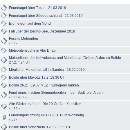
Feuerkugel über Texas - 21.03.2019
Feuerkugel über Süddeutschland - 21.03.2019
Erdmeteorit auf dem Mond
Fall über der Bering-See, Dezember 2018
Fossile Meteoriten
«
1
2
»
Meteoritensuche in Abu Dhabi
Meteoritensuche bei Aubenas und Montélimar (Drôme-Ardèche) Bolide
27.2. 4.24 UT
Möglicher Meteoritenfall in Sambia - 18.02.2019
Bolide über Mayotte 18.2. 18.36 UT
Bolide 26.2. ~19.37 MEZ Thüringen/Franken
Fund eines frischen Steinmeteoriten in den Südtiroler Alpen
«
1
2
3
4
5
6
»
Alte Säcke erzählen: Die 20 Großen Klassiker
«
1
2
3
»
Feuerkugelsichtung NEU 19.01.19 in Wolfsburg
«
1
2
»
Bolide über Venezuela 9.2. ~23:35 UTC