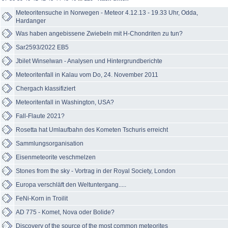
Meteoritensuche in Norwegen - Meteor 4.12.13 - 19.33 Uhr, Odda,
Hardanger
Was haben angebissene Zwiebeln mit H-Chondriten zu tun?
Sar2593/2022 EB5
Jbilet Winselwan - Analysen und Hintergrundberichte
Meteoritenfall in Kalau vom Do, 24. November 2011
Chergach klassifiziert
Meteoritenfall in Washington, USA?
Fall-Flaute 2021?
Rosetta hat Umlaufbahn des Kometen Tschuris erreicht
Sammlungsorganisation
Eisenmeteorite veschmelzen
Stones from the sky - Vortrag in der Royal Society, London
Europa verschläft den Weltuntergang.....
FeNi-Korn in Troilit
AD 775 - Komet, Nova oder Bolide?
Discovery of the source of the most common meteorites