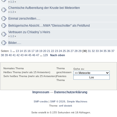
«
1
2
»
Chemische Aufbereitung der Kruste bei Meteoriten
«
1
2
»
Einmal zerschnitten.....
Betrügerische Absicht.....NWA "Gleisschotter" als Feldfund
Vertrauen zu Chladny´s Heirs
«
1
2
»
Bilder......
Seiten:
1
...
13
14
15
16
17
18
19
20
21
22
23
24
25
26
27
28
29
[
30
]
31
32
33
34
35
36
37
38
39
40
41
42
43
44
45
46
47
...
129
Nach oben
Normales Thema
Thema
Gehe zu:
Heißes Thema (mehr als 15 Antworten)
geschlossen
Sehr heißes Thema (mehr als 25 Antworten)
Fixiertes
Thema
Impressum
---
Datenschutzerklärung
SMF-credits
|
SMF © 2026
,
Simple Machines
Theme:
smf destek
Seite erstellt in 0.155 Sekunden mit 18 Abfragen.