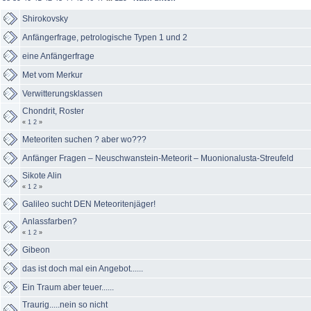
Shirokovsky
Anfängerfrage, petrologische Typen 1 und 2
eine Anfängerfrage
Met vom Merkur
Verwitterungsklassen
Chondrit, Roster
«
1
2
»
Meteoriten suchen ? aber wo???
Anfänger Fragen – Neuschwanstein-Meteorit – Muonionalusta-Streufeld
Sikote Alin
«
1
2
»
Galileo sucht DEN Meteoritenjäger!
Anlassfarben?
«
1
2
»
Gibeon
das ist doch mal ein Angebot......
Ein Traum aber teuer......
Traurig.....nein so nicht