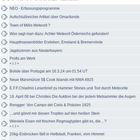
NEO - Erfassungsprogramme
Aufschlußreicher Artikel über Omanfunde
Town of Millis Meteorit ?
Was sagt man dazu: Achter Meteorit Österreichs gefunden!
Hauptmassenbilder Erxleben, Emsland & Bremervörde
Jagdszenen aus Niederbayern
Profis am Werk
«
1
2
»
Bolide über Portugal am 16.3.24 um 01:54 UT
Neue Marsmünze 5$ Cook Islands mit NWA 4925
E.F.F.Chladnis Leserbrief zu Hammer Stones und Tod durch Meteorite
16. April 08 bei Christies Die Auktion bei der jedem Metsammler die Augen
Rengger: Von Campo del Cielo & Pistolen 1825
....und gönnt mir diesen Tropfen auf den heißen Stein
Wieviele Eisen mit frischen Regmaglypten gibt es, die... ?
«
1
2
»
20kg-Eisbrocken fällt in Hettstadt, Franken, vom Himmel