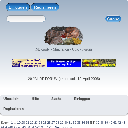
Einloggen
Registrieren
20 JAHRE FORUM (online seit: 12. April 2006)
Übersicht
Hilfe
Suche
Einloggen
Registrieren
Seiten:
1
...
19
20
21
22
23
24
25
26
27
28
29
30
31
32
33
34
35
[
36
]
37
38
39
40
41
42
43
44
45
46
47
48
49
50
51
52
53
...
129
Nach unten