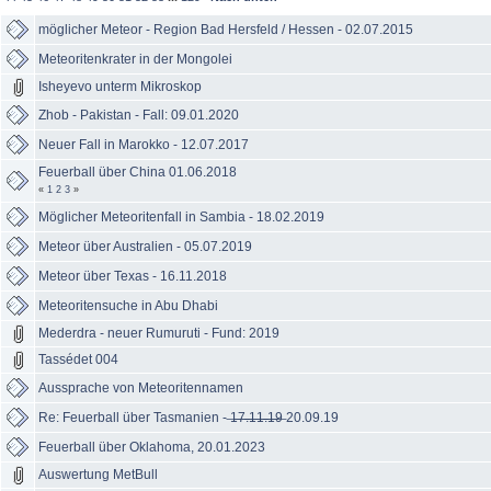
möglicher Meteor - Region Bad Hersfeld / Hessen - 02.07.2015
Meteoritenkrater in der Mongolei
Isheyevo unterm Mikroskop
Zhob - Pakistan - Fall: 09.01.2020
Neuer Fall in Marokko - 12.07.2017
Feuerball über China 01.06.2018
«
1
2
3
»
Möglicher Meteoritenfall in Sambia - 18.02.2019
Meteor über Australien - 05.07.2019
Meteor über Texas - 16.11.2018
Meteoritensuche in Abu Dhabi
Mederdra - neuer Rumuruti - Fund: 2019
Tassédet 004
Aussprache von Meteoritennamen
Re: Feuerball über Tasmanien - ̶1̶̶7̶̶.̶̶1̶̶1̶̶.̶̶1̶̶9̶ 20.09.19
Feuerball über Oklahoma, 20.01.2023
Auswertung MetBull