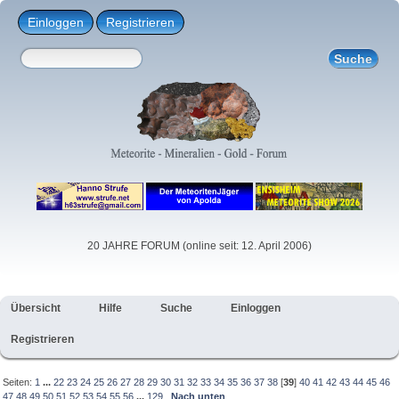
Einloggen
Registrieren
20 JAHRE FORUM (online seit: 12. April 2006)
Übersicht
Hilfe
Suche
Einloggen
Registrieren
Seiten:
1
...
22
23
24
25
26
27
28
29
30
31
32
33
34
35
36
37
38
[
39
]
40
41
42
43
44
45
46
47
48
49
50
51
52
53
54
55
56
...
129
Nach unten