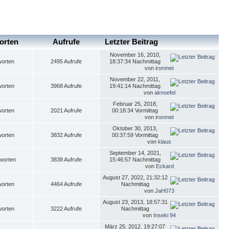
orten
Aufrufe
Letzter Beitrag
November 16, 2010,
worten
2495 Aufrufe
18:37:34 Nachmittag
von
ironmet
November 22, 2011,
worten
3968 Aufrufe
19:41:14 Nachmittag
von
aknoefel
Februar 25, 2018,
worten
2021 Aufrufe
00:18:34 Vormittag
von
ironmet
Oktober 30, 2013,
worten
3832 Aufrufe
00:37:59 Vormittag
von
klaus
September 14, 2021,
worten
3838 Aufrufe
15:46:57 Nachmittag
von
Eckard
August 27, 2022, 21:32:12
worten
4464 Aufrufe
Nachmittag
von
JaH073
August 23, 2013, 18:57:31
worten
3222 Aufrufe
Nachmittag
von
Inseki 94
März 25, 2012, 19:27:07