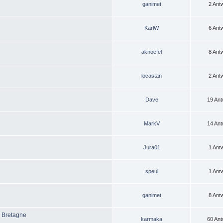
ganimet
2 Ant
KarlW
6 Ant
aknoefel
8 Ant
locastan
2 Ant
Dave
19 Ant
MarkV
14 Ant
Jura01
1 Ant
speul
1 Ant
ganimet
8 Ant
r Bretagne
karmaka
60 Ant