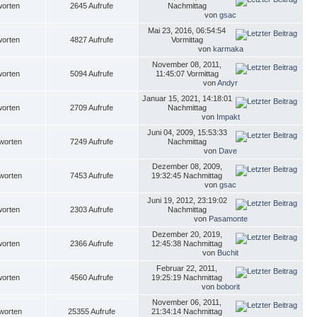
worten
2645 Aufrufe
Nachmittag
von
gsac
Mai 23, 2016, 06:54:54
worten
4827 Aufrufe
Vormittag
von
karmaka
November 08, 2011,
worten
5094 Aufrufe
11:45:07 Vormittag
von
Andyr
Januar 15, 2021, 14:18:01
worten
2709 Aufrufe
Nachmittag
von
Impakt
Juni 04, 2009, 15:53:33
worten
7249 Aufrufe
Nachmittag
von
Dave
Dezember 08, 2009,
worten
7453 Aufrufe
19:32:45 Nachmittag
von
gsac
Juni 19, 2012, 23:19:02
worten
2303 Aufrufe
Nachmittag
von
Pasamonte
Dezember 20, 2019,
worten
2366 Aufrufe
12:45:38 Nachmittag
von
Buchit
Februar 22, 2011,
worten
4560 Aufrufe
19:25:19 Nachmittag
von
boborit
November 06, 2011,
worten
25355 Aufrufe
21:34:14 Nachmittag