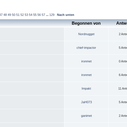
47
48
49
50
51
52
53
54
55
56
57
...
129
Nach unten
Begonnen von
Antw
Nordnugget
2 Ant
chief-impactor
5 Ant
ironmet
0 Ant
ironmet
6 Ant
Impakt
11 Ant
JaH073
5 Ant
ganimet
2 Ant