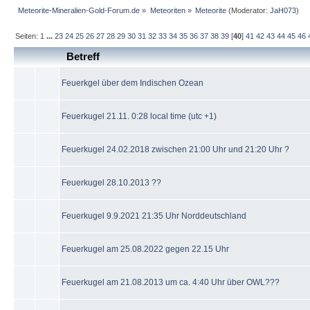
Meteorite-Mineralien-Gold-Forum.de
»
Meteoriten
»
Meteorite
(Moderator:
JaH073
)
Seiten:
1
...
23
24
25
26
27
28
29
30
31
32
33
34
35
36
37
38
39
[
40
]
41
42
43
44
45
46
Betreff
Feuerkgel über dem Indischen Ozean
Feuerkugel 21.11. 0:28 local time (utc +1)
Feuerkugel 24.02.2018 zwischen 21:00 Uhr und 21:20 Uhr ?
Feuerkugel 28.10.2013 ??
Feuerkugel 9.9.2021 21:35 Uhr Norddeutschland
Feuerkugel am 25.08.2022 gegen 22.15 Uhr
Feuerkugel am 21.08.2013 um ca. 4:40 Uhr über OWL???