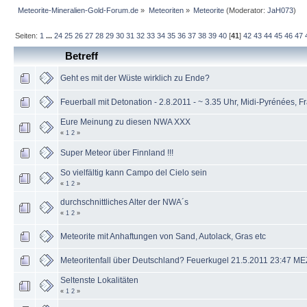
Meteorite-Mineralien-Gold-Forum.de
»
Meteoriten
»
Meteorite
(Moderator:
JaH073
)
Seiten:
1
...
24
25
26
27
28
29
30
31
32
33
34
35
36
37
38
39
40
[
41
]
42
43
44
45
46
47
Betreff
Geht es mit der Wüste wirklich zu Ende?
Feuerball mit Detonation - 2.8.2011 - ~ 3.35 Uhr, Midi-Pyrénées, F
Eure Meinung zu diesen NWA XXX
«
1
2
»
Super Meteor über Finnland !!!
So vielfältig kann Campo del Cielo sein
«
1
2
»
durchschnittliches Alter der NWA´s
«
1
2
»
Meteorite mit Anhaftungen von Sand, Autolack, Gras etc
Meteoritenfall über Deutschland? Feuerkugel 21.5.2011 23:47 ME
Seltenste Lokalitäten
«
1
2
»