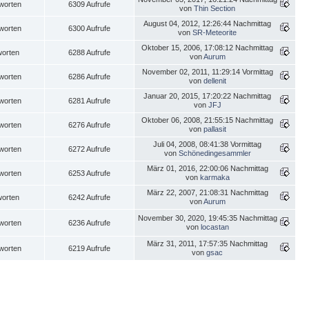
worten
6309 Aufrufe
von
Thin Section
August 04, 2012, 12:26:44 Nachmittag
worten
6300 Aufrufe
von
SR-Meteorite
Oktober 15, 2006, 17:08:12 Nachmittag
worten
6288 Aufrufe
von
Aurum
November 02, 2011, 11:29:14 Vormittag
worten
6286 Aufrufe
von
dellenit
Januar 20, 2015, 17:20:22 Nachmittag
worten
6281 Aufrufe
von
JFJ
Oktober 06, 2008, 21:55:15 Nachmittag
worten
6276 Aufrufe
von
pallasit
Juli 04, 2008, 08:41:38 Vormittag
worten
6272 Aufrufe
von
Schönedingesammler
März 01, 2016, 22:00:06 Nachmittag
worten
6253 Aufrufe
von
karmaka
März 22, 2007, 21:08:31 Nachmittag
worten
6242 Aufrufe
von
Aurum
November 30, 2020, 19:45:35 Nachmittag
worten
6236 Aufrufe
von
locastan
März 31, 2011, 17:57:35 Nachmittag
worten
6219 Aufrufe
von
gsac