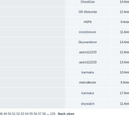
ObsidiJan
14 Ant
SR-Meteorite
12 Ant
H5P6
9 Ant
ironsforever
11 Ant
Skywanderer
14 Ant
astro112233
12 Ant
astro112233
13 Ant
karmaka
10 Ant
metcollector
6 Ant
karmaka
17 Ant
skywatch
11 Ant
48
49
50
51
52
53
54
55
56
57
58
...
129
Nach oben