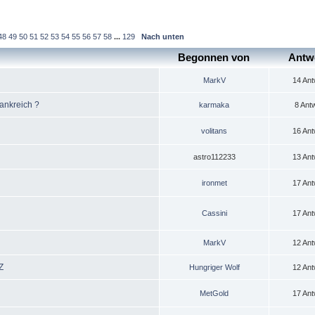
48
49
50
51
52
53
54
55
56
57
58
...
129
Nach unten
Begonnen von
Antw
MarkV
14 Ant
rankreich ?
karmaka
8 Ant
volitans
16 Ant
astro112233
13 Ant
ironmet
17 Ant
Cassini
17 Ant
MarkV
12 Ant
Z
Hungriger Wolf
12 Ant
MetGold
17 Ant