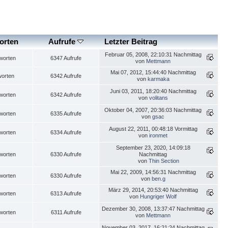
orten
Aufrufe
Letzter Beitrag
Februar 05, 2008, 22:10:31 Nachmittag
worten
6347 Aufrufe
von
Mettmann
Mai 07, 2012, 15:44:40 Nachmittag
worten
6342 Aufrufe
von
karmaka
Juni 03, 2011, 18:20:40 Nachmittag
worten
6342 Aufrufe
von
volitans
Oktober 04, 2007, 20:36:03 Nachmittag
worten
6335 Aufrufe
von
gsac
August 22, 2011, 00:48:18 Vormittag
worten
6334 Aufrufe
von
ironmet
September 23, 2020, 14:09:18
worten
6330 Aufrufe
Nachmittag
von
Thin Section
Mai 22, 2009, 14:56:31 Nachmittag
worten
6330 Aufrufe
von
ben.g
März 29, 2014, 20:53:40 Nachmittag
worten
6313 Aufrufe
von
Hungriger Wolf
Dezember 30, 2008, 13:37:47 Nachmittag
worten
6311 Aufrufe
von
Mettmann
November 03, 2017, 16:21:24 Nachmittag