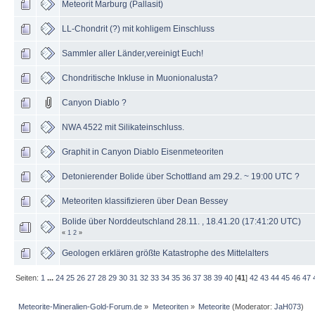
Meteorit Marburg (Pallasit)
LL-Chondrit (?) mit kohligem Einschluss
Sammler aller Länder,vereinigt Euch!
Chondritische Inkluse in Muonionalusta?
Canyon Diablo ?
NWA 4522 mit Silikateinschluss.
Graphit in Canyon Diablo Eisenmeteoriten
Detonierender Bolide über Schottland am 29.2. ~ 19:00 UTC ?
Meteoriten klassifizieren über Dean Bessey
Bolide über Norddeutschland 28.11. , 18.41.20 (17:41:20 UTC)
«
1
2
»
Geologen erklären größte Katastrophe des Mittelalters
Seiten:
1
...
24
25
26
27
28
29
30
31
32
33
34
35
36
37
38
39
40
[
41
]
42
43
44
45
46
47
Meteorite-Mineralien-Gold-Forum.de
»
Meteoriten
»
Meteorite
(Moderator:
JaH073
)