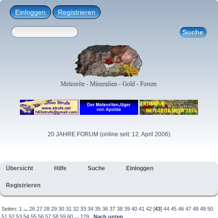
Einloggen
Registrieren
20 JAHRE FORUM (online seit: 12. April 2006)
Übersicht
Hilfe
Suche
Einloggen
Registrieren
Seiten:
1
...
26
27
28
29
30
31
32
33
34
35
36
37
38
39
40
41
42
[
43
]
44
45
46
47
48
49
50
51
52
53
54
55
56
57
58
59
60
...
129
Nach unten