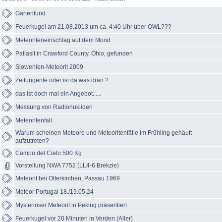
Gartenfund
Feuerkugel am 21.08.2013 um ca. 4:40 Uhr über OWL???
Meteoriteneinschlag auf dem Mond
Pallasit in Crawford County, Ohio, gefunden
Slowenien-Meteorit 2009
Zeitungente oder ist da was dran ?
das ist doch mal ein Angebot......
Messung von Radionukliden
Meteoritenfall
Warum scheinen Meteore und Meteoritenfälle im Frühling gehäuft
aufzutreten?
Campo del Cielo 500 Kg
Vorstellung NWA 7752 (LL4-6 Brekzie)
Meteorit bei Otterkirchen, Passau 1969
Meteor Portugal 18./19.05.24
Mysteriöser Meteorit in Peking präsentiert
Feuerkugel vor 20 Minuten in Verden (Aller)