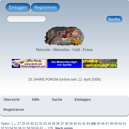
Einloggen
Registrieren
20 JAHRE FORUM (online seit: 12. April 2006)
Übersicht
Hilfe
Suche
Einloggen
Registrieren
Seiten:
1
...
27
28
29
30
31
32
33
34
35
36
37
38
39
40
41
42
43
[
44
]
45
46
47
48
49
50
51
52
53
54
55
56
57
58
59
60
61
...
129
Nach unten