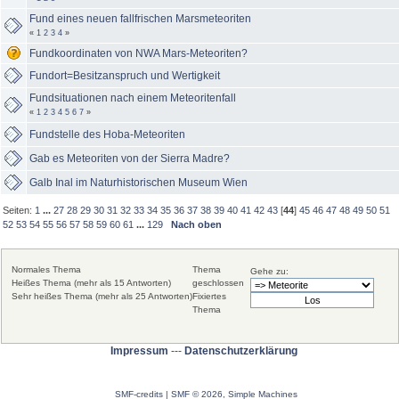
Fund eines neuen fallfrischen Marsmeteoriten
«
1
2
3
4
»
Fundkoordinaten von NWA Mars-Meteoriten?
Fundort=Besitzanspruch und Wertigkeit
Fundsituationen nach einem Meteoritenfall
«
1
2
3
4
5
6
7
»
Fundstelle des Hoba-Meteoriten
Gab es Meteoriten von der Sierra Madre?
Galb Inal im Naturhistorischen Museum Wien
Seiten:
1
...
27
28
29
30
31
32
33
34
35
36
37
38
39
40
41
42
43
[
44
]
45
46
47
48
49
50
51
52
53
54
55
56
57
58
59
60
61
...
129
Nach oben
Normales Thema
Thema
Gehe zu:
Heißes Thema (mehr als 15 Antworten)
geschlossen
Sehr heißes Thema (mehr als 25 Antworten)
Fixiertes
Thema
Impressum
---
Datenschutzerklärung
SMF-credits
|
SMF © 2026
,
Simple Machines