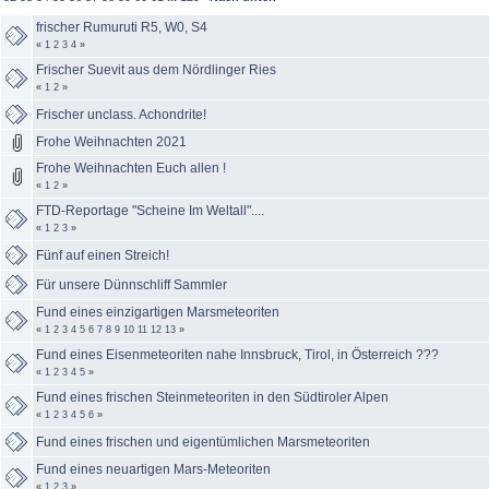
frischer Rumuruti R5, W0, S4
«
1
2
3
4
»
Frischer Suevit aus dem Nördlinger Ries
«
1
2
»
Frischer unclass. Achondrite!
Frohe Weihnachten 2021
Frohe Weihnachten Euch allen !
«
1
2
»
FTD-Reportage "Scheine Im Weltall"....
«
1
2
3
»
Fünf auf einen Streich!
Für unsere Dünnschliff Sammler
Fund eines einzigartigen Marsmeteoriten
«
1
2
3
4
5
6
7
8
9
10
11
12
13
»
Fund eines Eisenmeteoriten nahe Innsbruck, Tirol, in Österreich ???
«
1
2
3
4
5
»
Fund eines frischen Steinmeteoriten in den Südtiroler Alpen
«
1
2
3
4
5
6
»
Fund eines frischen und eigentümlichen Marsmeteoriten
Fund eines neuartigen Mars-Meteoriten
«
1
2
3
»