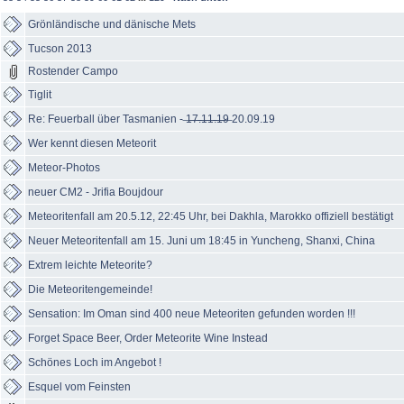
Grönländische und dänische Mets
Tucson 2013
Rostender Campo
Tiglit
Re: Feuerball über Tasmanien - ̶1̶̶7̶̶.̶̶1̶̶1̶̶.̶̶1̶̶9̶ 20.09.19
Wer kennt diesen Meteorit
Meteor-Photos
neuer CM2 - Jrifia Boujdour
Meteoritenfall am 20.5.12, 22:45 Uhr, bei Dakhla, Marokko offiziell bestätigt
Neuer Meteoritenfall am 15. Juni um 18:45 in Yuncheng, Shanxi, China
Extrem leichte Meteorite?
Die Meteoritengemeinde!
Sensation: Im Oman sind 400 neue Meteoriten gefunden worden !!!
Forget Space Beer, Order Meteorite Wine Instead
Schönes Loch im Angebot !
Esquel vom Feinsten