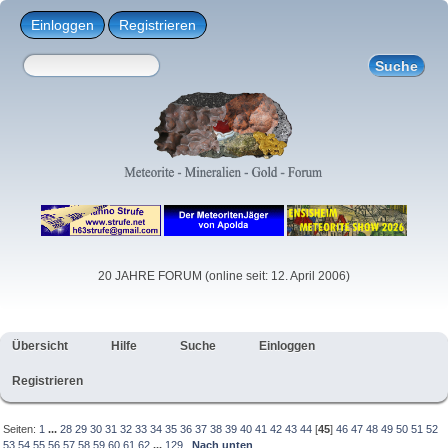
Einloggen
Registrieren
20 JAHRE FORUM (online seit: 12. April 2006)
Übersicht
Hilfe
Suche
Einloggen
Registrieren
Seiten:
1
...
28
29
30
31
32
33
34
35
36
37
38
39
40
41
42
43
44
[
45
]
46
47
48
49
50
51
52
53
54
55
56
57
58
59
60
61
62
...
129
Nach unten