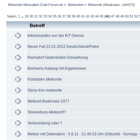
Meteorite-Mineralien-Gold-Forum.de
»
Meteoriten
»
Meteorite
(Moderator:
JaH073
)
Seiten:
1
...
29
30
31
32
33
34
35
36
37
38
39
40
41
42
43
44
45
[
46
]
47
48
49
50
51
52
Betreff
Interessantes von der K/T Grenze
Neuer Fall 22.01.2022 Deutschland/Polen
Ramsdorf Gedenkstein Einweihung
Bonhams Katalog mit Ergebnissen
Forbidden Meteorite
Stony-Iron meteorite
Meteorit Bodensee 1977
Shrewsbury-Meteorit!?
Verleumdung oder ?
Meteor mit Detonation - 5.8.11 - 21.46.03 Uhr (Ortszeit) - Somogy 