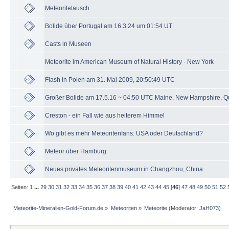
Meteoritetausch
Bolide über Portugal am 16.3.24 um 01:54 UT
Casts in Museen
Meteorite im American Museum of Natural History - New York
Flash in Polen am 31. Mai 2009, 20:50:49 UTC
Großer Bolide am 17.5.16 ~ 04:50 UTC Maine, New Hampshire, 
Creston - ein Fall wie aus heiterem Himmel
Wo gibt es mehr Meteoritenfans: USA oder Deutschland?
Meteor über Hamburg
Neues privates Meteoritenmuseum in Changzhou, China
Seiten:
1
...
29
30
31
32
33
34
35
36
37
38
39
40
41
42
43
44
45
[
46
]
47
48
49
50
51
52
Meteorite-Mineralien-Gold-Forum.de
»
Meteoriten
»
Meteorite
(Moderator:
JaH073
)