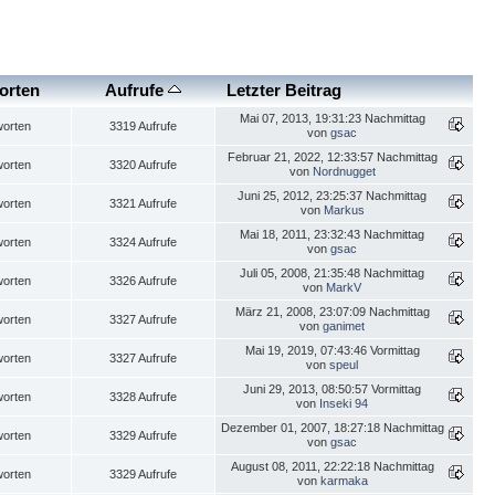
orten
Aufrufe
Letzter Beitrag
Mai 07, 2013, 19:31:23 Nachmittag
worten
3319 Aufrufe
von
gsac
Februar 21, 2022, 12:33:57 Nachmittag
worten
3320 Aufrufe
von
Nordnugget
Juni 25, 2012, 23:25:37 Nachmittag
worten
3321 Aufrufe
von
Markus
Mai 18, 2011, 23:32:43 Nachmittag
worten
3324 Aufrufe
von
gsac
Juli 05, 2008, 21:35:48 Nachmittag
worten
3326 Aufrufe
von
MarkV
März 21, 2008, 23:07:09 Nachmittag
worten
3327 Aufrufe
von
ganimet
Mai 19, 2019, 07:43:46 Vormittag
worten
3327 Aufrufe
von
speul
Juni 29, 2013, 08:50:57 Vormittag
worten
3328 Aufrufe
von
Inseki 94
Dezember 01, 2007, 18:27:18 Nachmittag
worten
3329 Aufrufe
von
gsac
August 08, 2011, 22:22:18 Nachmittag
worten
3329 Aufrufe
von
karmaka