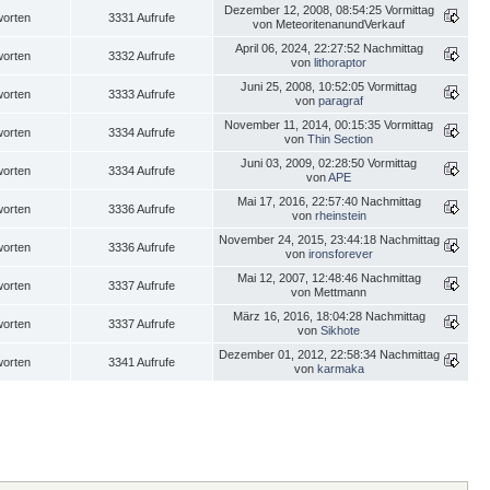
Dezember 12, 2008, 08:54:25 Vormittag
worten
3331 Aufrufe
von MeteoritenanundVerkauf
April 06, 2024, 22:27:52 Nachmittag
worten
3332 Aufrufe
von
lithoraptor
Juni 25, 2008, 10:52:05 Vormittag
worten
3333 Aufrufe
von
paragraf
November 11, 2014, 00:15:35 Vormittag
worten
3334 Aufrufe
von
Thin Section
Juni 03, 2009, 02:28:50 Vormittag
worten
3334 Aufrufe
von
APE
Mai 17, 2016, 22:57:40 Nachmittag
worten
3336 Aufrufe
von
rheinstein
November 24, 2015, 23:44:18 Nachmittag
worten
3336 Aufrufe
von
ironsforever
Mai 12, 2007, 12:48:46 Nachmittag
worten
3337 Aufrufe
von Mettmann
März 16, 2016, 18:04:28 Nachmittag
worten
3337 Aufrufe
von
Sikhote
Dezember 01, 2012, 22:58:34 Nachmittag
worten
3341 Aufrufe
von
karmaka