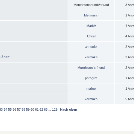
MeteoritenanundVerkauf
3 Ant
Mettmann
1 Ant
MarkV
4 Ant
Chrisl
4 Ant
aknoefel
2 Ant
Québec
karmaka
2 Ant
Murchison´s friend
2 Ant
paragraf
1 Ant
majjoo
1 Ant
karmaka
5 Ant
53
54
55
56
57
58
59
60
61
62
63
...
129
Nach oben