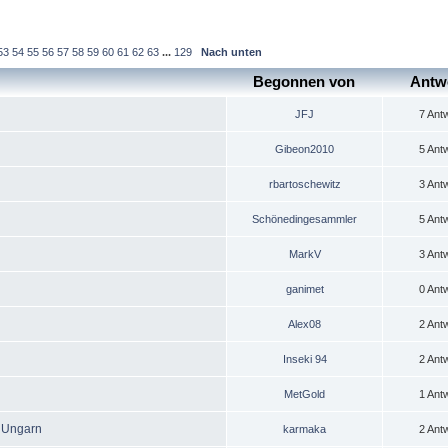
53
54
55
56
57
58
59
60
61
62
63
...
129
Nach unten
Begonnen von
Antw
JFJ
7 Ant
Gibeon2010
5 Ant
rbartoschewitz
3 Ant
Schönedingesammler
5 Ant
MarkV
3 Ant
ganimet
0 Ant
Alex08
2 Ant
Inseki 94
2 Ant
MetGold
1 Ant
- Ungarn
karmaka
2 Ant