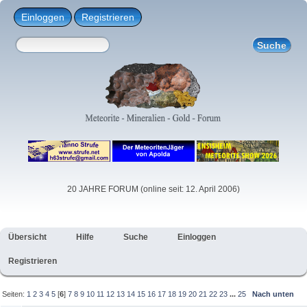
Einloggen
Registrieren
20 JAHRE FORUM (online seit: 12. April 2006)
Übersicht
Hilfe
Suche
Einloggen
Registrieren
Seiten:
1
2
3
4
5
[
6
]
7
8
9
10
11
12
13
14
15
16
17
18
19
20
21
22
23
...
25
Nach unten