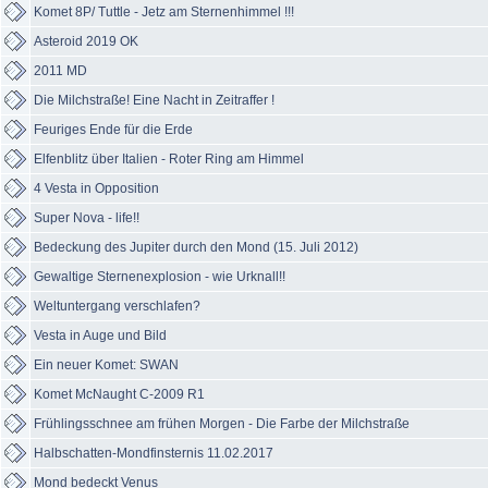
Komet 8P/ Tuttle - Jetz am Sternenhimmel !!!
Asteroid 2019 OK
2011 MD
Die Milchstraße! Eine Nacht in Zeitraffer !
Feuriges Ende für die Erde
Elfenblitz über Italien - Roter Ring am Himmel
4 Vesta in Opposition
Super Nova - life!!
Bedeckung des Jupiter durch den Mond (15. Juli 2012)
Gewaltige Sternenexplosion - wie Urknall!!
Weltuntergang verschlafen?
Vesta in Auge und Bild
Ein neuer Komet: SWAN
Komet McNaught C-2009 R1
Frühlingsschnee am frühen Morgen - Die Farbe der Milchstraße
Halbschatten-Mondfinsternis 11.02.2017
Mond bedeckt Venus