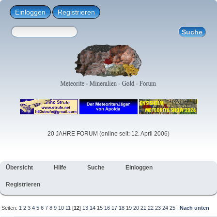
Einloggen
Registrieren
20 JAHRE FORUM (online seit: 12. April 2006)
Übersicht
Hilfe
Suche
Einloggen
Registrieren
Seiten:
1
2
3
4
5
6
7
8
9
10
11
[
12
]
13
14
15
16
17
18
19
20
21
22
23
24
25
Nach unten