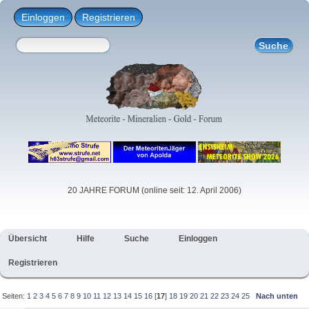
Einloggen
Registrieren
20 JAHRE FORUM (online seit: 12. April 2006)
Übersicht
Hilfe
Suche
Einloggen
Registrieren
Seiten:
1
2
3
4
5
6
7
8
9
10
11
12
13
14
15
16
[
17
]
18
19
20
21
22
23
24
25
Nach unten