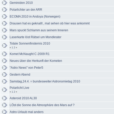
Geminiden 2010
Polarlichter an der ARR
ECOMA 2010 in Andoya (Norwegen)
Drausen hat es geknallt , mal sehen ob hier was ankommt
Mars spuckt Schlamm aus seinem Inneren
Laserkarte löst Rätsel um Mondkrater
Totale Sonnenfinsternis 2010
«
1
2
»
Komet McNaught C-2009 R1
Neues über die Herkunft der Kometen
"Astro News" von Peter5
Gestern Abend
Samstag,24.4. = bundesweiter Astronomietag 2010
Polarlicht Live
«
1
2
»
Asteroid 2010 AL30
LÖst die Sonne die Atmosphäre des Mars auf ?
Astro-Urlaub mal anders