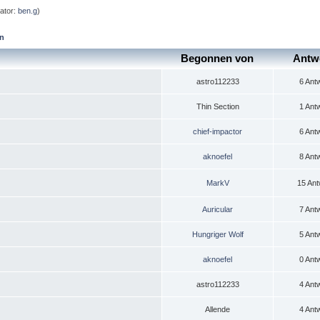
ator:
ben.g
)
en
Begonnen von
Antw
astro112233
6 Ant
Thin Section
1 Ant
chief-impactor
6 Ant
aknoefel
8 Ant
MarkV
15 Ant
Auricular
7 Ant
Hungriger Wolf
5 Ant
aknoefel
0 Ant
astro112233
4 Ant
Allende
4 Ant