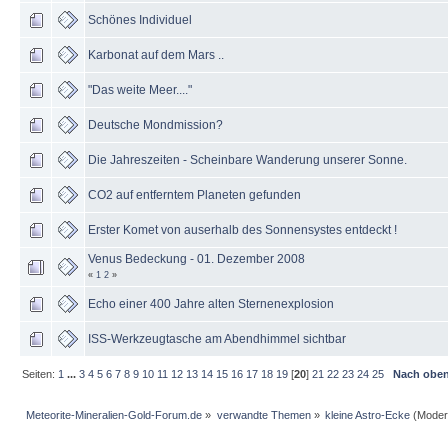
Schönes Individuel
Karbonat auf dem Mars ..
"Das weite Meer...."
Deutsche Mondmission?
Die Jahreszeiten - Scheinbare Wanderung unserer Sonne.
CO2 auf entferntem Planeten gefunden
Erster Komet von auserhalb des Sonnensystes entdeckt !
Venus Bedeckung - 01. Dezember 2008
«
1
2
»
Echo einer 400 Jahre alten Sternenexplosion
ISS-Werkzeugtasche am Abendhimmel sichtbar
Seiten:
1
...
3
4
5
6
7
8
9
10
11
12
13
14
15
16
17
18
19
[
20
]
21
22
23
24
25
Nach obe
Meteorite-Mineralien-Gold-Forum.de
»
verwandte Themen
»
kleine Astro-Ecke
(Moder