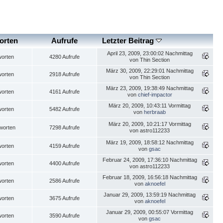
orten
Aufrufe
Letzter Beitrag
April 23, 2009, 23:00:02 Nachmittag
worten
4280 Aufrufe
von Thin Section
März 30, 2009, 22:29:01 Nachmittag
worten
2918 Aufrufe
von Thin Section
März 23, 2009, 19:38:49 Nachmittag
worten
4161 Aufrufe
von
chief-impactor
März 20, 2009, 10:43:11 Vormittag
worten
5482 Aufrufe
von
herbraab
März 20, 2009, 10:21:17 Vormittag
worten
7298 Aufrufe
von astro112233
März 19, 2009, 18:58:12 Nachmittag
worten
4159 Aufrufe
von
gsac
Februar 24, 2009, 17:36:10 Nachmittag
worten
4400 Aufrufe
von astro112233
Februar 18, 2009, 16:56:18 Nachmittag
worten
2586 Aufrufe
von
aknoefel
Januar 29, 2009, 13:59:19 Nachmittag
worten
3675 Aufrufe
von
aknoefel
Januar 29, 2009, 00:55:07 Vormittag
worten
3590 Aufrufe
von
gsac