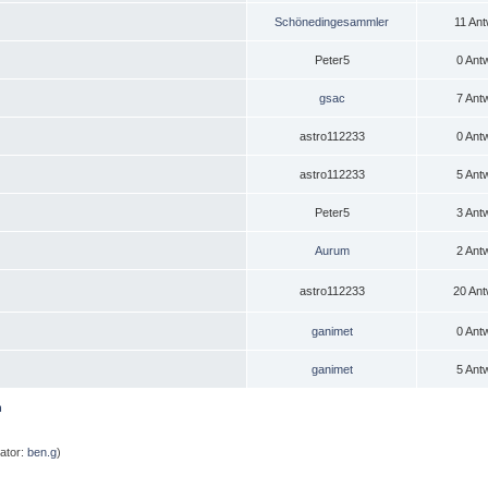
Schönedingesammler
11 Ant
Peter5
0 Ant
gsac
7 Ant
astro112233
0 Ant
astro112233
5 Ant
Peter5
3 Ant
Aurum
2 Ant
astro112233
20 Ant
ganimet
0 Ant
ganimet
5 Ant
n
ator:
ben.g
)