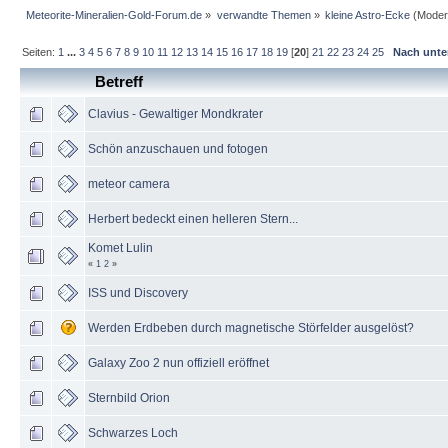
Meteorite-Mineralien-Gold-Forum.de
»
verwandte Themen
»
kleine Astro-Ecke
(Moder
Seiten:
1
...
3
4
5
6
7
8
9
10
11
12
13
14
15
16
17
18
19
[
20
]
21
22
23
24
25
Nach unt
Betreff
Clavius - Gewaltiger Mondkrater
Schön anzuschauen und fotogen
meteor camera
Herbert bedeckt einen helleren Stern...
Komet Lulin
«
1
2
»
ISS und Discovery
Werden Erdbeben durch magnetische Störfelder ausgelöst?
Galaxy Zoo 2 nun offiziell eröffnet
Sternbild Orion
Schwarzes Loch