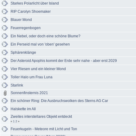
Starkes Polarlicht über Island
RIP Carolyn Shoemaker
Blauer Mond
Feuerregenbogen
Ein Nebel, oder doch eine schöne Blume?
Ein Perseid mal von 'oben' gesehen
Sphärenklänge
Der Asteroid Apophis kommt der Erde sehr nahe - aber erst 2029
Vier Riesen und ein kleiner Mond
Toller Halo um Frau Luna
Starlink
Sonnenfinsternis 2021
Ein schöner Ring: Die Ausbruchswolken des Sterns AG Car
Halskette im All
Zweites interstellares Objekt entdeckt
«
1
2
»
Feuerkugeln - Meteore mit Licht und Ton