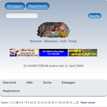
Einloggen
Registrieren
20 JAHRE FORUM (online seit: 12. April 2006)
Übersicht
Hilfe
Suche
Einloggen
Registrieren
Seiten:
1
2
3
[
4
]
5
6
7
8
9
10
11
12
13
14
15
16
17
18
19
20
21
...
25
Nach unten