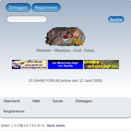
Einloggen
Registrieren
20 JAHRE FORUM (online seit: 12. April 2006)
Übersicht
Hilfe
Suche
Einloggen
Registrieren
Seiten:
1
2
3
[
4
]
5
6
7
8
9
10
11
Nach unten