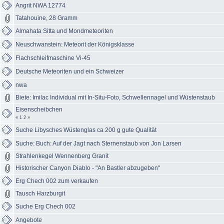
Angrit NWA 12774
Tatahouine, 28 Gramm
Almahata Sitta und Mondmeteoriten
Neuschwanstein: Meteorit der Königsklasse
Flachschleifmaschine Vi-45
Deutsche Meteoriten und ein Schweizer
nwa
Biete: Imilac Individual mit In-Situ-Foto, Schwellennagel und Wüstenstaub
Eisenscheibchen
«
1
2
»
Suche Libysches Wüstenglas ca 200 g gute Qualität
Suche: Buch: Auf der Jagt nach Sternenstaub von Jon Larsen
Strahlenkegel Wennenberg Granit
Historischer Canyon Diablo - "An Bastler abzugeben"
Erg Chech 002 zum verkaufen
Tausch Harzburgit
Suche Erg Chech 002
Angebote