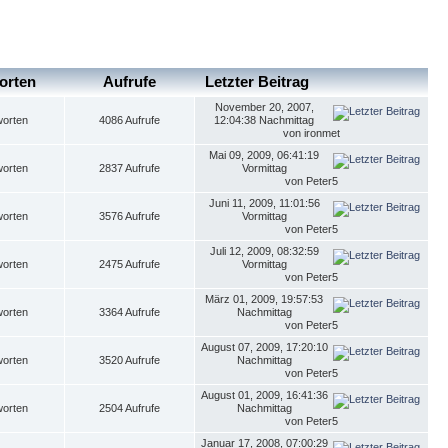
orten
Aufrufe
Letzter Beitrag
November 20, 2007,
worten
4086 Aufrufe
12:04:38 Nachmittag
von ironmet
Mai 09, 2009, 06:41:19
worten
2837 Aufrufe
Vormittag
von Peter5
Juni 11, 2009, 11:01:56
worten
3576 Aufrufe
Vormittag
von Peter5
Juli 12, 2009, 08:32:59
worten
2475 Aufrufe
Vormittag
von Peter5
März 01, 2009, 19:57:53
worten
3364 Aufrufe
Nachmittag
von Peter5
August 07, 2009, 17:20:10
worten
3520 Aufrufe
Nachmittag
von Peter5
August 01, 2009, 16:41:36
worten
2504 Aufrufe
Nachmittag
von Peter5
Januar 17, 2008, 07:00:29