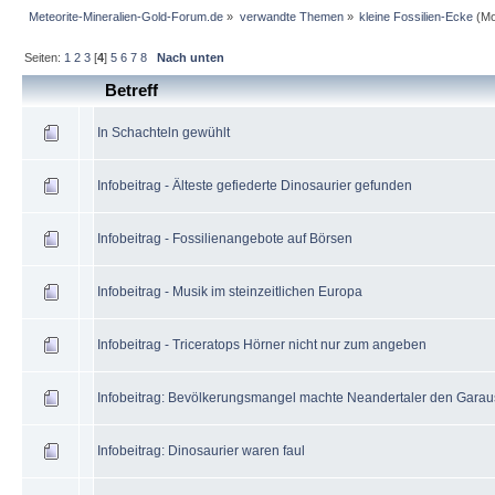
Meteorite-Mineralien-Gold-Forum.de
»
verwandte Themen
»
kleine Fossilien-Ecke
(Mo
Seiten:
1
2
3
[
4
]
5
6
7
8
Nach unten
Betreff
In Schachteln gewühlt
Infobeitrag - Älteste gefiederte Dinosaurier gefunden
Infobeitrag - Fossilienangebote auf Börsen
Infobeitrag - Musik im steinzeitlichen Europa
Infobeitrag - Triceratops Hörner nicht nur zum angeben
Infobeitrag: Bevölkerungsmangel machte Neandertaler den Garau
Infobeitrag: Dinosaurier waren faul