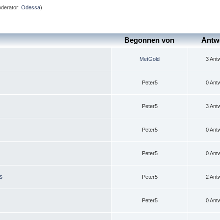
derator:
Odessa
)
Begonnen von
Antw
MetGold
3 Ant
Peter5
0 Ant
Peter5
3 Ant
Peter5
0 Ant
Peter5
0 Ant
s
Peter5
2 Ant
Peter5
0 Ant