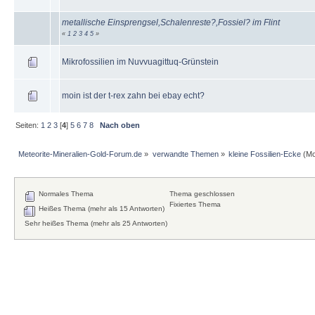
metallische Einsprengsel,Schalenreste?,Fossiel? im Flint
«
1
2
3
4
5
»
Mikrofossilien im Nuvvuagittuq-Grünstein
moin ist der t-rex zahn bei ebay echt?
Seiten:
1
2
3
[
4
]
5
6
7
8
Nach oben
Meteorite-Mineralien-Gold-Forum.de
»
verwandte Themen
»
kleine Fossilien-Ecke
(Mo
Normales Thema
Thema geschlossen
Fixiertes Thema
Heißes Thema (mehr als 15 Antworten)
Sehr heißes Thema (mehr als 25 Antworten)