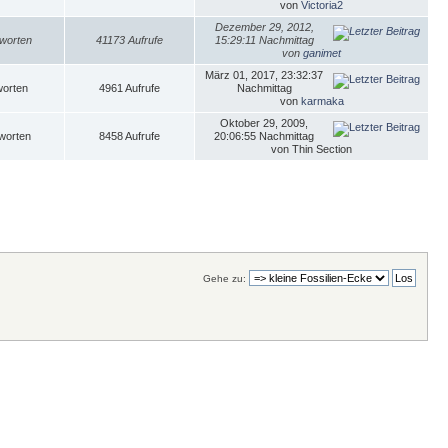
von
Victoria2
Dezember 29, 2012,
worten
41173 Aufrufe
15:29:11 Nachmittag
von
ganimet
März 01, 2017, 23:32:37
worten
4961 Aufrufe
Nachmittag
von
karmaka
Oktober 29, 2009,
worten
8458 Aufrufe
20:06:55 Nachmittag
von Thin Section
Gehe zu: