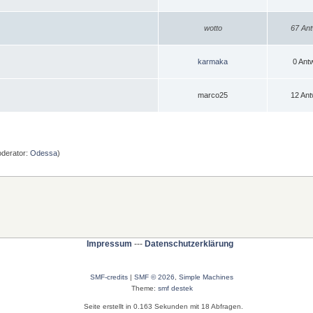
wotto
67 Ant
karmaka
0 Ant
marco25
12 Ant
derator:
Odessa
)
Impressum
---
Datenschutzerklärung
SMF-credits
|
SMF © 2026
,
Simple Machines
Theme:
smf destek
Seite erstellt in 0.163 Sekunden mit 18 Abfragen.