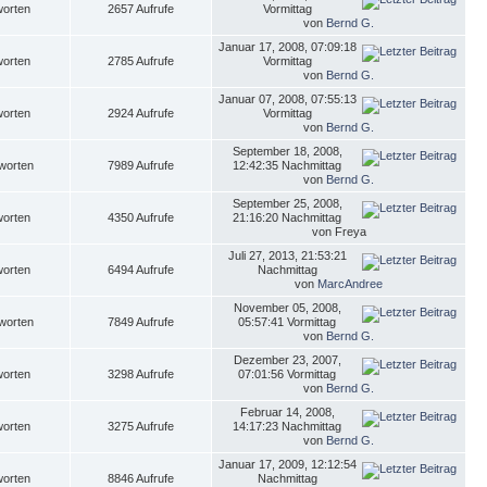
worten
2657 Aufrufe
Vormittag
von
Bernd G.
Januar 17, 2008, 07:09:18
worten
2785 Aufrufe
Vormittag
von
Bernd G.
Januar 07, 2008, 07:55:13
worten
2924 Aufrufe
Vormittag
von
Bernd G.
September 18, 2008,
worten
7989 Aufrufe
12:42:35 Nachmittag
von
Bernd G.
September 25, 2008,
worten
4350 Aufrufe
21:16:20 Nachmittag
von Freya
Juli 27, 2013, 21:53:21
worten
6494 Aufrufe
Nachmittag
von
MarcAndree
November 05, 2008,
worten
7849 Aufrufe
05:57:41 Vormittag
von
Bernd G.
Dezember 23, 2007,
worten
3298 Aufrufe
07:01:56 Vormittag
von
Bernd G.
Februar 14, 2008,
worten
3275 Aufrufe
14:17:23 Nachmittag
von
Bernd G.
Januar 17, 2009, 12:12:54
worten
8846 Aufrufe
Nachmittag