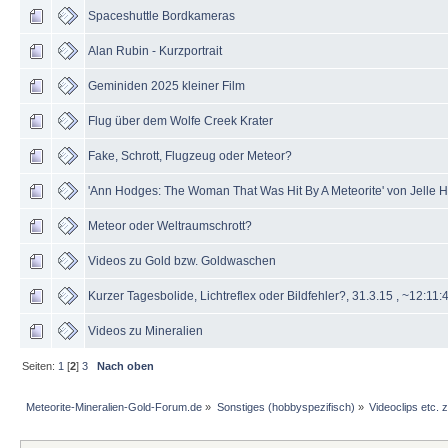
Spaceshuttle Bordkameras
Alan Rubin - Kurzportrait
Geminiden 2025 kleiner Film
Flug über dem Wolfe Creek Krater
Fake, Schrott, Flugzeug oder Meteor?
'Ann Hodges: The Woman That Was Hit By A Meteorite' von Jelle
Meteor oder Weltraumschrott?
Videos zu Gold bzw. Goldwaschen
Kurzer Tagesbolide, Lichtreflex oder Bildfehler?, 31.3.15 , ~12:1
Videos zu Mineralien
Seiten:
1
[
2
]
3
Nach oben
Meteorite-Mineralien-Gold-Forum.de
»
Sonstiges (hobbyspezifisch)
»
Videoclips etc.