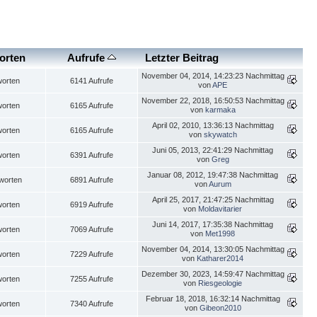
orten
Aufrufe
Letzter Beitrag
November 04, 2014, 14:23:23 Nachmittag
worten
6141 Aufrufe
von
APE
November 22, 2018, 16:50:53 Nachmittag
worten
6165 Aufrufe
von
karmaka
April 02, 2010, 13:36:13 Nachmittag
worten
6165 Aufrufe
von
skywatch
Juni 05, 2013, 22:41:29 Nachmittag
worten
6391 Aufrufe
von
Greg
Januar 08, 2012, 19:47:38 Nachmittag
worten
6891 Aufrufe
von
Aurum
April 25, 2017, 21:47:25 Nachmittag
worten
6919 Aufrufe
von
Moldavitarier
Juni 14, 2017, 17:35:38 Nachmittag
worten
7069 Aufrufe
von
Met1998
November 04, 2014, 13:30:05 Nachmittag
worten
7229 Aufrufe
von
Katharer2014
Dezember 30, 2023, 14:59:47 Nachmittag
worten
7255 Aufrufe
von
Riesgeologie
Februar 18, 2018, 16:32:14 Nachmittag
worten
7340 Aufrufe
von
Gibeon2010