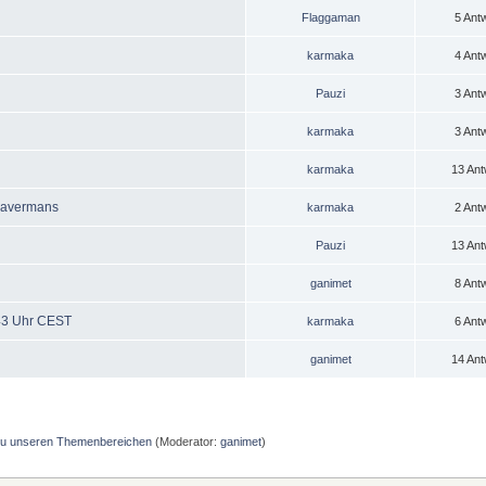
Flaggaman
5 Ant
karmaka
4 Ant
Pauzi
3 Ant
karmaka
3 Ant
karmaka
13 Ant
 Havermans
karmaka
2 Ant
Pauzi
13 Ant
ganimet
8 Ant
1:43 Uhr CEST
karmaka
6 Ant
ganimet
14 Ant
 zu unseren Themenbereichen
(Moderator:
ganimet
)