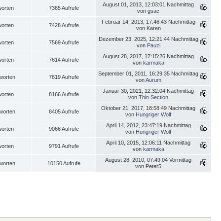
August 01, 2013, 12:03:01 Nachmittag
worten
7365 Aufrufe
von
gsac
Februar 14, 2013, 17:46:43 Nachmittag
worten
7428 Aufrufe
von Karen
Dezember 23, 2025, 12:21:44 Nachmittag
worten
7569 Aufrufe
von
Pauzi
August 28, 2017, 17:15:26 Nachmittag
worten
7614 Aufrufe
von
karmaka
September 01, 2011, 16:29:35 Nachmittag
worten
7819 Aufrufe
von
Aurum
Januar 30, 2021, 12:32:04 Nachmittag
worten
8166 Aufrufe
von
Thin Section
Oktober 21, 2017, 18:58:49 Nachmittag
worten
8405 Aufrufe
von
Hungriger Wolf
April 14, 2012, 23:47:19 Nachmittag
worten
9066 Aufrufe
von
Hungriger Wolf
April 10, 2015, 12:06:11 Nachmittag
worten
9791 Aufrufe
von
karmaka
August 28, 2010, 07:49:04 Vormittag
worten
10150 Aufrufe
von Peter5