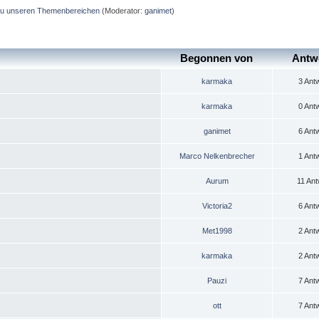
 zu unseren Themenbereichen
(Moderator:
ganimet
)
Begonnen von
Antw
karmaka
3 Ant
karmaka
0 Ant
ganimet
6 Ant
Marco Nelkenbrecher
1 Ant
Aurum
11 Ant
Victoria2
6 Ant
Met1998
2 Ant
karmaka
2 Ant
Pauzi
7 Ant
ott
7 Ant