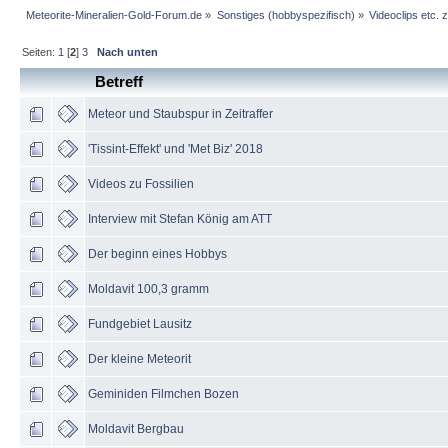
Meteorite-Mineralien-Gold-Forum.de
»
Sonstiges (hobbyspezifisch)
»
Videoclips etc.
Seiten:
1
[
2
]
3
Nach unten
Betreff
Meteor und Staubspur in Zeitraffer
'Tissint-Effekt' und 'Met Biz' 2018
Videos zu Fossilien
Interview mit Stefan König am ATT
Der beginn eines Hobbys
Moldavit 100,3 gramm
Fundgebiet Lausitz
Der kleine Meteorit
Geminiden Filmchen Bozen
Moldavit Bergbau