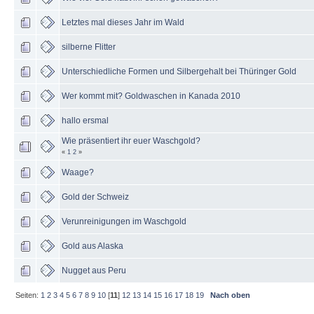
Letztes mal dieses Jahr im Wald
silberne Flitter
Unterschiedliche Formen und Silbergehalt bei Thüringer Gold
Wer kommt mit? Goldwaschen in Kanada 2010
hallo ersmal
Wie präsentiert ihr euer Waschgold?
«
1
2
»
Waage?
Gold der Schweiz
Verunreinigungen im Waschgold
Gold aus Alaska
Nugget aus Peru
Seiten:
1
2
3
4
5
6
7
8
9
10
[
11
]
12
13
14
15
16
17
18
19
Nach oben