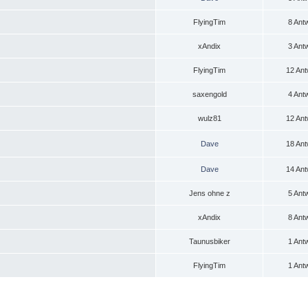
FlyingTim
8 Ant
xAndix
3 Ant
FlyingTim
12 Ant
saxengold
4 Ant
wulz81
12 Ant
Dave
18 Ant
Dave
14 Ant
Jens ohne z
5 Ant
xAndix
8 Ant
Taunusbiker
1 Ant
FlyingTim
1 Ant