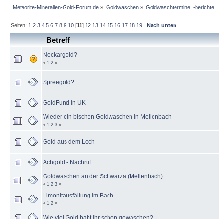
Meteorite-Mineralien-Gold-Forum.de
»
Goldwaschen
»
Goldwaschtermine, -berichte ..
Seiten:
1
2
3
4
5
6
7
8
9
10
[
11
]
12
13
14
15
16
17
18
19
Nach unten
Betreff
Neckargold?
«
1
2
»
Spreegold?
GoldFund in UK
Wieder ein bischen Goldwaschen in Mellenbach
«
1
2
3
»
Gold aus dem Lech
Achgold - Nachruf
Goldwaschen an der Schwarza (Mellenbach)
«
1
2
3
»
Limonitausfällung im Bach
«
1
2
»
Wie viel Gold habt ihr schon gewaschen?