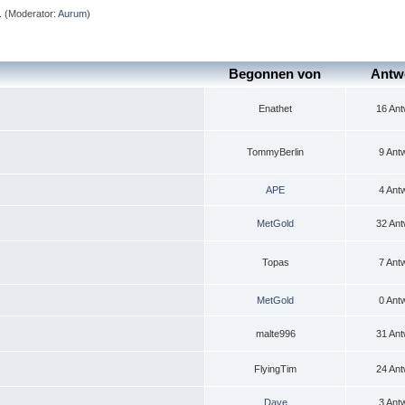
.
(Moderator:
Aurum
)
Begonnen von
Antw
Enathet
16 Ant
TommyBerlin
9 Ant
APE
4 Ant
MetGold
32 Ant
Topas
7 Ant
MetGold
0 Ant
malte996
31 Ant
FlyingTim
24 Ant
Dave
3 Ant