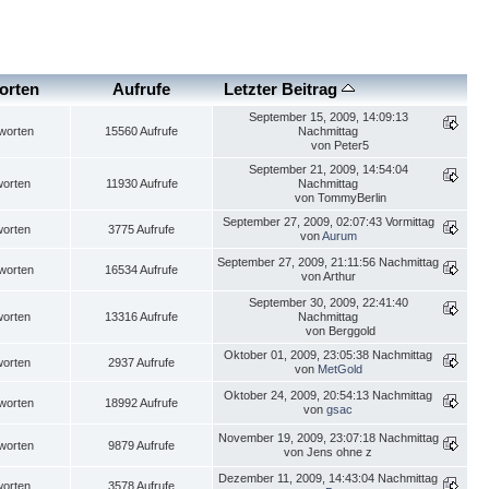
orten
Aufrufe
Letzter Beitrag
September 15, 2009, 14:09:13
worten
15560 Aufrufe
Nachmittag
von Peter5
September 21, 2009, 14:54:04
worten
11930 Aufrufe
Nachmittag
von TommyBerlin
September 27, 2009, 02:07:43 Vormittag
worten
3775 Aufrufe
von
Aurum
September 27, 2009, 21:11:56 Nachmittag
worten
16534 Aufrufe
von Arthur
September 30, 2009, 22:41:40
worten
13316 Aufrufe
Nachmittag
von Berggold
Oktober 01, 2009, 23:05:38 Nachmittag
worten
2937 Aufrufe
von
MetGold
Oktober 24, 2009, 20:54:13 Nachmittag
worten
18992 Aufrufe
von
gsac
November 19, 2009, 23:07:18 Nachmittag
worten
9879 Aufrufe
von Jens ohne z
Dezember 11, 2009, 14:43:04 Nachmittag
worten
3578 Aufrufe