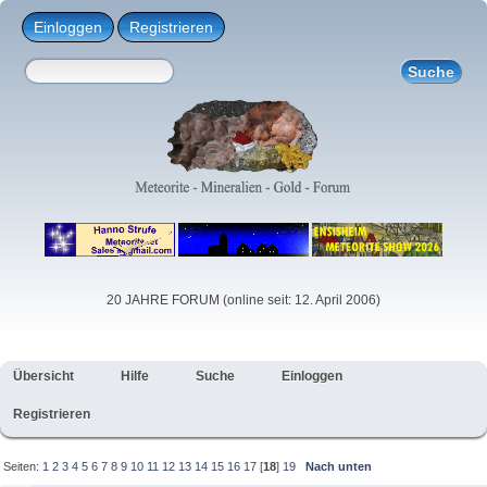
Einloggen
Registrieren
20 JAHRE FORUM (online seit: 12. April 2006)
Übersicht
Hilfe
Suche
Einloggen
Registrieren
Seiten:
1
2
3
4
5
6
7
8
9
10
11
12
13
14
15
16
17
[
18
]
19
Nach unten