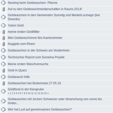
Neuling beim Goldwaschen -Pfanne
Auf zu den Goldwaschmeisterschaften in Rauris 2014!
Goldwaschen in den Gemeinden Sumvitg und Medel/Lucmagn (bei
Disentis)
Yukon Gold
meine ersten Goldflitter
Mini Goldwaschrinne fürs Kaminzimmer
Nuggets vom Rhein
Goldwaschen in der Schweiz am Vorderrhein
Technischer Report zum Surselva Projekt
Meine ersten Waschversuche
Gold in Quarz
Goldwasch hilfe
Goldwaschen bei Bodenmais 27.05.16
Goldfund in der Kiesgrube
«
1
2
3
4
5
6
7
8
9
10
11
12
13
14
15
»
Goldwaschen mit Jochen Schweizer oder Verarschung von vorne bis
hinten...
Wer hat Lust auf gemeinsames Goldwaschen?