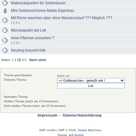
Materiealquellen für Selberbauer
Mini Goldwaschrinne Marke Eigenbau
Mit Rinne waschen aber ohne Wasserzulauf ??? Möglich ???
«
1
2
»
Münzkapseln bei Lidl
neue Pfannen anrauhen ?
«
1
2
»
Neuling braucht Hilfe
Seiten:
1
2
[
3
]
4
5
Nach oben
Thema geschlossen
Gehe zu:
Fixiertes Thema
Normales Thema
Heißes Thema (mehr als 15 Antworten)
Sehr heißes Thema (mehr als 25 Antworten)
Impressum
---
Datenschutzerklärung
SMF-credits
|
SMF © 2026
,
Simple Machines
Theme:
smf destek