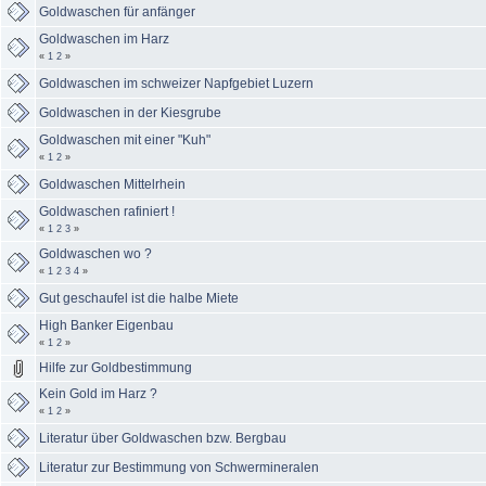
Goldwaschen für anfänger
Goldwaschen im Harz
«
1
2
»
Goldwaschen im schweizer Napfgebiet Luzern
Goldwaschen in der Kiesgrube
Goldwaschen mit einer "Kuh"
«
1
2
»
Goldwaschen Mittelrhein
Goldwaschen rafiniert !
«
1
2
3
»
Goldwaschen wo ?
«
1
2
3
4
»
Gut geschaufel ist die halbe Miete
High Banker Eigenbau
«
1
2
»
Hilfe zur Goldbestimmung
Kein Gold im Harz ?
«
1
2
»
Literatur über Goldwaschen bzw. Bergbau
Literatur zur Bestimmung von Schwermineralen