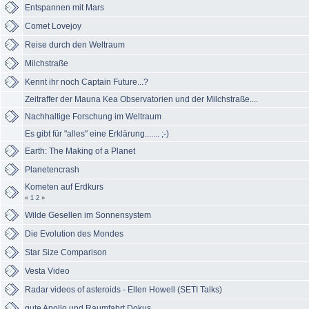
Entspannen mit Mars
Comet Lovejoy
Reise durch den Weltraum
Milchstraße
Kennt ihr noch Captain Future...?
Zeitraffer der Mauna Kea Observatorien und der Milchstraße....
Nachhaltige Forschung im Weltraum
Es gibt für "alles" eine Erklärung....... ;-)
Earth: The Making of a Planet
Planetencrash
Kometen auf Erdkurs
«
1
2
»
Wilde Gesellen im Sonnensystem
Die Evolution des Mondes
Star Size Comparison
Vesta Video
Radar videos of asteroids - Ellen Howell (SETI Talks)
gute Apollo und Raumfahrt Dokus