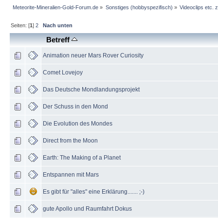
Meteorite-Mineralien-Gold-Forum.de
»
Sonstiges (hobbyspezifisch)
»
Videoclips etc.
Seiten: [
1
]
2
Nach unten
Betreff
Animation neuer Mars Rover Curiosity
Comet Lovejoy
Das Deutsche Mondlandungsprojekt
Der Schuss in den Mond
Die Evolution des Mondes
Direct from the Moon
Earth: The Making of a Planet
Entspannen mit Mars
Es gibt für "alles" eine Erklärung....... ;-)
gute Apollo und Raumfahrt Dokus