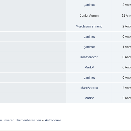
ganimet
2 Ant
Junior Aurum
21 Ant
Murchison´s friend
2 Ant
ganimet
0 Ant
ganimet
1 Ant
ironsforever
0 Ant
MarkV
0 Ant
ganimet
0 Ant
MarcAndree
4 Ant
MarkV
5 Ant
 zu unseren Themenbereichen
»
Astronomie