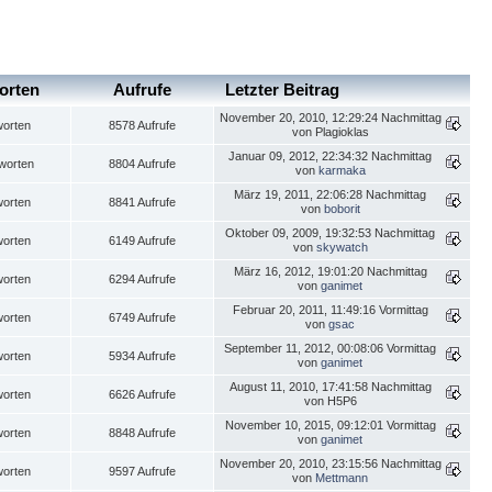
orten
Aufrufe
Letzter Beitrag
November 20, 2010, 12:29:24 Nachmittag
worten
8578 Aufrufe
von Plagioklas
Januar 09, 2012, 22:34:32 Nachmittag
worten
8804 Aufrufe
von
karmaka
März 19, 2011, 22:06:28 Nachmittag
worten
8841 Aufrufe
von
boborit
Oktober 09, 2009, 19:32:53 Nachmittag
worten
6149 Aufrufe
von
skywatch
März 16, 2012, 19:01:20 Nachmittag
worten
6294 Aufrufe
von
ganimet
Februar 20, 2011, 11:49:16 Vormittag
worten
6749 Aufrufe
von
gsac
September 11, 2012, 00:08:06 Vormittag
worten
5934 Aufrufe
von
ganimet
August 11, 2010, 17:41:58 Nachmittag
worten
6626 Aufrufe
von H5P6
November 10, 2015, 09:12:01 Vormittag
worten
8848 Aufrufe
von
ganimet
November 20, 2010, 23:15:56 Nachmittag
worten
9597 Aufrufe
von
Mettmann