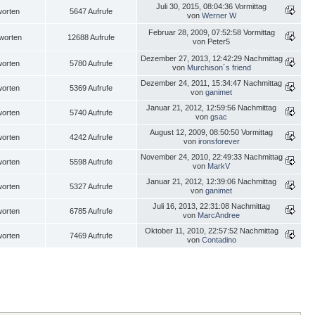
Juli 30, 2015, 08:04:36 Vormittag
worten
5647 Aufrufe
von
Werner W
Februar 28, 2009, 07:52:58 Vormittag
worten
12688 Aufrufe
von Peter5
Dezember 27, 2013, 12:42:29 Nachmittag
worten
5780 Aufrufe
von
Murchison´s friend
Dezember 24, 2011, 15:34:47 Nachmittag
worten
5369 Aufrufe
von
ganimet
Januar 21, 2012, 12:59:56 Nachmittag
worten
5740 Aufrufe
von
gsac
August 12, 2009, 08:50:50 Vormittag
worten
4242 Aufrufe
von
ironsforever
November 24, 2010, 22:49:33 Nachmittag
worten
5598 Aufrufe
von
MarkV
Januar 21, 2012, 12:39:06 Nachmittag
worten
5327 Aufrufe
von
ganimet
Juli 16, 2013, 22:31:08 Nachmittag
worten
6785 Aufrufe
von
MarcAndree
Oktober 11, 2010, 22:57:52 Nachmittag
worten
7469 Aufrufe
von
Contadino