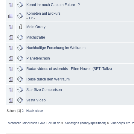
Kennt ihr noch Captain Future...?
Kometen auf Erdkurs
«
1
2
»
Mein Orrery
Milchstraße
Nachhaltige Forschung im Weltraum
Planetencrash
Radar videos of asteroids - Ellen Howell (SETI Talks)
Reise durch den Weltraum
Star Size Comparison
Vesta Video
Seiten: [
1
]
2
Nach oben
Meteorite-Mineralien-Gold-Forum.de
»
Sonstiges (hobbyspezifisch)
»
Videoclips etc.