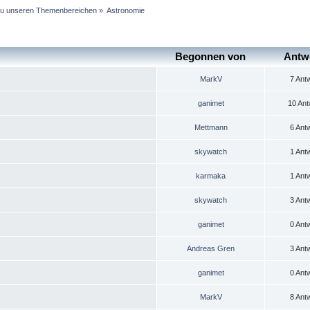
 zu unseren Themenbereichen
»
Astronomie
Begonnen von
Antw
MarkV
7 Ant
ganimet
10 Ant
Mettmann
6 Ant
skywatch
1 Ant
karmaka
1 Ant
skywatch
3 Ant
ganimet
0 Ant
Andreas Gren
3 Ant
ganimet
0 Ant
MarkV
8 Ant