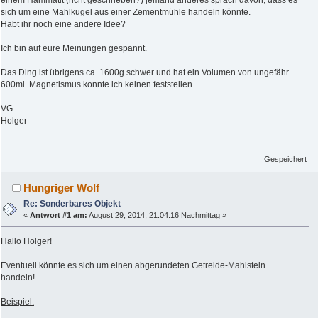
einem Hämmatit (richt geschrieben?) jemand anderes sprach davon, dass es
sich um eine Mahlkugel aus einer Zementmühle handeln könnte.
Habt ihr noch eine andere Idee?
Ich bin auf eure Meinungen gespannt.
Das Ding ist übrigens ca. 1600g schwer und hat ein Volumen von ungefähr
600ml. Magnetismus konnte ich keinen feststellen.
VG
Holger
Gespeichert
Hungriger Wolf
Re: Sonderbares Objekt
«
Antwort #1 am:
August 29, 2014, 21:04:16 Nachmittag »
Hallo Holger!
Eventuell könnte es sich um einen abgerundeten Getreide-Mahlstein
handeln!
Beispiel: