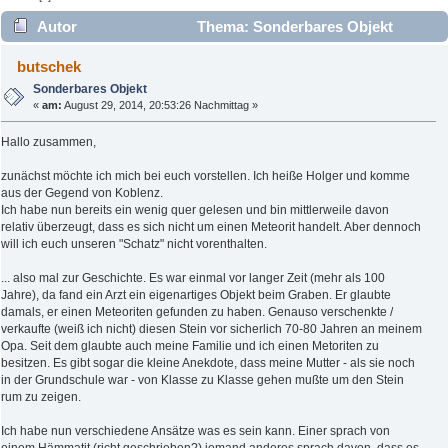
Autor
Thema: Sonderbares Objekt
(Gelesen 5004 mal)
butschek
Sonderbares Objekt
«
am:
August 29, 2014, 20:53:26 Nachmittag »
Hallo zusammen,
zunächst möchte ich mich bei euch vorstellen. Ich heiße Holger und komme
aus der Gegend von Koblenz.
Ich habe nun bereits ein wenig quer gelesen und bin mittlerweile davon
relativ überzeugt, dass es sich nicht um einen Meteorit handelt. Aber dennoch
will ich euch unseren "Schatz" nicht vorenthalten.
... also mal zur Geschichte. Es war einmal vor langer Zeit (mehr als 100
Jahre), da fand ein Arzt ein eigenartiges Objekt beim Graben. Er glaubte
damals, er einen Meteoriten gefunden zu haben. Genauso verschenkte /
verkaufte (weiß ich nicht) diesen Stein vor sicherlich 70-80 Jahren an meinem
Opa. Seit dem glaubte auch meine Familie und ich einen Metoriten zu
besitzen. Es gibt sogar die kleine Anekdote, dass meine Mutter - als sie noch
in der Grundschule war - von Klasse zu Klasse gehen mußte um den Stein
rum zu zeigen.
Ich habe nun verschiedene Ansätze was es sein kann. Einer sprach von