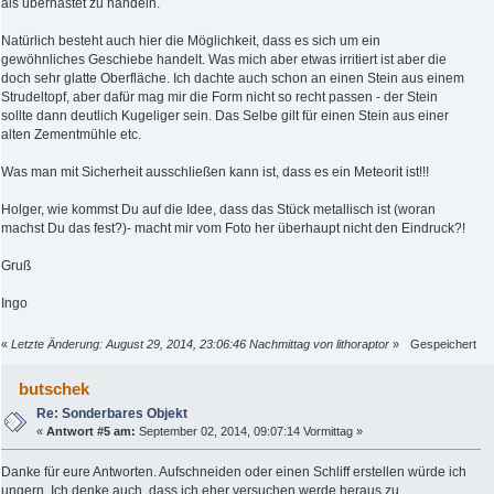
als überhastet zu handeln.
Natürlich besteht auch hier die Möglichkeit, dass es sich um ein
gewöhnliches Geschiebe handelt. Was mich aber etwas irritiert ist aber die
doch sehr glatte Oberfläche. Ich dachte auch schon an einen Stein aus einem
Strudeltopf, aber dafür mag mir die Form nicht so recht passen - der Stein
sollte dann deutlich Kugeliger sein. Das Selbe gilt für einen Stein aus einer
alten Zementmühle etc.
Was man mit Sicherheit ausschließen kann ist, dass es ein Meteorit ist!!!
Holger, wie kommst Du auf die Idee, dass das Stück metallisch ist (woran
machst Du das fest?)- macht mir vom Foto her überhaupt nicht den Eindruck?!
Gruß
Ingo
«
Letzte Änderung: August 29, 2014, 23:06:46 Nachmittag von lithoraptor
»
Gespeichert
butschek
Re: Sonderbares Objekt
«
Antwort #5 am:
September 02, 2014, 09:07:14 Vormittag »
Danke für eure Antworten. Aufschneiden oder einen Schliff erstellen würde ich
ungern. Ich denke auch, dass ich eher versuchen werde heraus zu