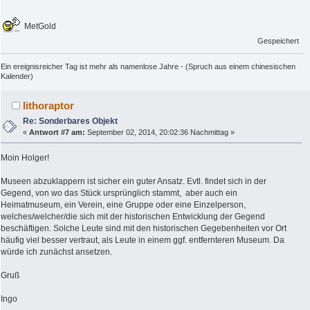
MetGold
Gespeichert
Ein ereignisreicher Tag ist mehr als namenlose Jahre - (Spruch aus einem chinesischen
Kalender)
lithoraptor
Re: Sonderbares Objekt
«
Antwort #7 am:
September 02, 2014, 20:02:36 Nachmittag »
Moin Holger!
Museen abzuklappern ist sicher ein guter Ansatz. Evtl. findet sich in der
Gegend, von wo das Stück ursprünglich stammt, aber auch ein
Heimatmuseum, ein Verein, eine Gruppe oder eine Einzelperson,
welches/welcher/die sich mit der historischen Entwicklung der Gegend
beschäftigen. Solche Leute sind mit den historischen Gegebenheiten vor Ort
häufig viel besser vertraut, als Leute in einem ggf. entfernteren Museum. Da
würde ich zunächst ansetzen.
Gruß
Ingo