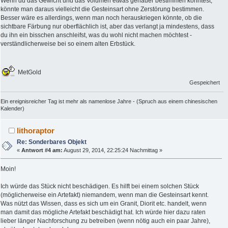
Wenn du das Gewicht und das Volumen etwas genauer bestimmen könntest,
könnte man daraus vielleicht die Gesteinsart ohne Zerstörung bestimmen.
Besser wäre es allerdings, wenn man noch herauskriegen könnte, ob die
sichtbare Färbung nur oberflächlich ist, aber das verlangt ja mindestens, dass
du ihn ein bisschen anschleifst, was du wohl nicht machen möchtest -
verständlicherweise bei so einem alten Erbstück.
MetGold
Gespeichert
Ein ereignisreicher Tag ist mehr als namenlose Jahre - (Spruch aus einem chinesischen
Kalender)
lithoraptor
Re: Sonderbares Objekt
«
Antwort #4 am:
August 29, 2014, 22:25:24 Nachmittag »
Moin!
Ich würde das Stück nicht beschädigen. Es hilft bei einem solchen Stück
(möglicherweise ein Artefakt) niemandem, wenn man die Gesteinsart kennt.
Was nützt das Wissen, dass es sich um ein Granit, Diorit etc. handelt, wenn
man damit das mögliche Artefakt beschädigt hat. Ich würde hier dazu raten
lieber länger Nachforschung zu betreiben (wenn nötig auch ein paar Jahre),