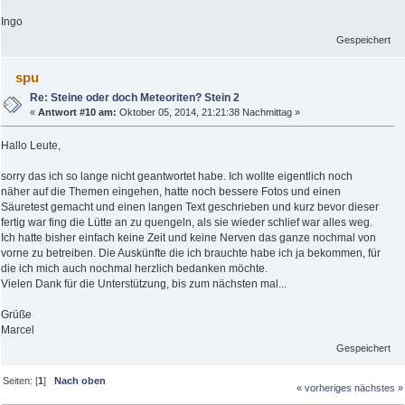
Ingo
Gespeichert
spu
Re: Steine oder doch Meteoriten? Stein 2
«
Antwort #10 am:
Oktober 05, 2014, 21:21:38 Nachmittag »
Hallo Leute,
sorry das ich so lange nicht geantwortet habe. Ich wollte eigentlich noch
näher auf die Themen eingehen, hatte noch bessere Fotos und einen
Säuretest gemacht und einen langen Text geschrieben und kurz bevor dieser
fertig war fing die Lütte an zu quengeln, als sie wieder schlief war alles weg.
Ich hatte bisher einfach keine Zeit und keine Nerven das ganze nochmal von
vorne zu betreiben. Die Auskünfte die ich brauchte habe ich ja bekommen, für
die ich mich auch nochmal herzlich bedanken möchte.
Vielen Dank für die Unterstützung, bis zum nächsten mal...
Grüße
Marcel
Gespeichert
Seiten: [
1
]
Nach oben
« vorheriges
nächstes »