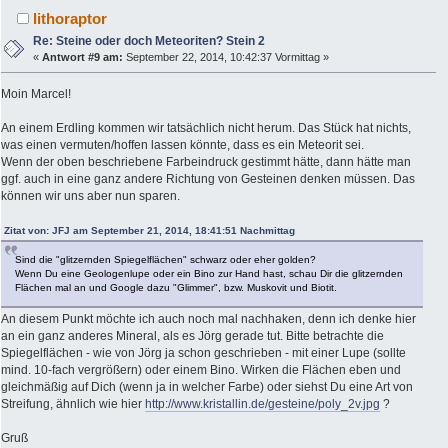
lithoraptor
Re: Steine oder doch Meteoriten? Stein 2
«
Antwort #9 am:
September 22, 2014, 10:42:37 Vormittag »
Moin Marcel!
An einem Erdling kommen wir tatsächlich nicht herum. Das Stück hat nichts,
was einen vermuten/hoffen lassen könnte, dass es ein Meteorit sei.
Wenn der oben beschriebene Farbeindruck gestimmt hätte, dann hätte man
ggf. auch in eine ganz andere Richtung von Gesteinen denken müssen. Das
können wir uns aber nun sparen.
Zitat von: JFJ am September 21, 2014, 18:41:51 Nachmittag
Sind die "glitzernden Spiegelflächen" schwarz oder eher golden?
Wenn Du eine Geologenlupe oder ein Bino zur Hand hast, schau Dir die glitzernden
Flächen mal an und Google dazu "Glimmer", bzw. Muskovit und Biotit.
An diesem Punkt möchte ich auch noch mal nachhaken, denn ich denke hier
an ein ganz anderes Mineral, als es Jörg gerade tut. Bitte betrachte die
Spiegelflächen - wie von Jörg ja schon geschrieben - mit einer Lupe (sollte
mind. 10-fach vergrößern) oder einem Bino. Wirken die Flächen eben und
gleichmäßig auf Dich (wenn ja in welcher Farbe) oder siehst Du eine Art von
Streifung, ähnlich wie hier
http://www.kristallin.de/gesteine/poly_2v.jpg
?
Gruß