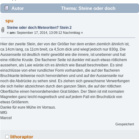
Autor
Thema: Steine oder doch
Meteoriten? Stein 2 (Gelesen 6510 mal)
spu
Steine oder doch Meteoriten? Stein 2
«
am:
September 17, 2014, 13:09:12 Nachmittag »
Hier der zweite Stein, der von der Größer her dem ersten ziemlich ähnlich ist,
ca 14cm lang, ca 11cm breit, ca 4,5cm dick und wiegt jedoch nur 830g. Die
Aussenseite ist deutlich mehr gewölbt wie die innere, ist unebener und hat
eine rötliche Kruste. Die flacherer Seite ist dunkler mit auch etwas rötlichem
aussehen, als Laie würde ich es ähnlich wie Basalt beschreiben. Es sind
einschlüsse von eher rundlicher Form vorhanden, die auf der flacheren
Bruchkante teilweise noch hervorstehen und und auf der Aussenseite nur
noch die Abdrücke zu sehen sind. Es ziehen sich gewachsene Verwerfungen
die sich heller abzeichnen durch den ganzen Stein, die auf der rötlichen
Oberfläche einen hervorstehenden Grat bilden. Der Stein ist mit normalen
Magneten ganz leicht magnetisch und auf jedem Fall ein Bruchstück von
etwas Größerem.
Danke für eure Mühe im Vorraus.
MfG
Marcel
Gespeichert
lithoraptor