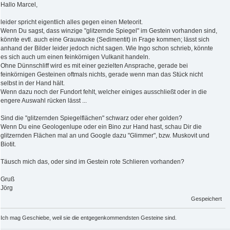
Hallo Marcel,
leider spricht eigentlich alles gegen einen Meteorit.
Wenn Du sagst, dass winzige "glitzernde Spiegel" im Gestein vorhanden sind,
könnte evtl. auch eine Grauwacke (Sedimentit) in Frage kommen; lässt sich
anhand der Bilder leider jedoch nicht sagen. Wie Ingo schon schrieb, könnte
es sich auch um einen feinkörnigen Vulkanit handeln.
Ohne Dünnschliff wird es mit einer gezielten Ansprache, gerade bei
feinkörnigen Gesteinen oftmals nichts, gerade wenn man das Stück nicht
selbst in der Hand hält.
Wenn dazu noch der Fundort fehlt, welcher einiges ausschließt oder in die
engere Auswahl rücken lässt ...
Sind die "glitzernden Spiegelflächen" schwarz oder eher golden?
Wenn Du eine Geologenlupe oder ein Bino zur Hand hast, schau Dir die
glitzernden Flächen mal an und Google dazu "Glimmer", bzw. Muskovit und
Biotit.
Täusch mich das, oder sind im Gestein rote Schlieren vorhanden?
Gruß
Jörg
Gespeichert
Ich mag Geschiebe, weil sie die entgegenkommendsten Gesteine sind.