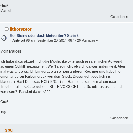
Gruß
Marcel
Gespeichert
lithoraptor
Re: Steine oder doch Meteoriten? Stein 2
«
Antwort #6 am:
September 20, 2014, 06:47:20 Vormittag »
Moin Marcel!
Ich habe dazu aktuell nicht die Möglichkeit - ist auch ein ziemlicher Aufwand
so einen Schliff herzustellen. Weiß also nicht, ob sich da wer finden wird. Aber
mal was anderes: Ich bin gerade an einem anderen Rechner und habe hier
einen anderen Farbeindruck von dem Stück. Dieser geht deutlich ins
blaugrün. Hast Du etwas HCl (10%ig) zur Hand und kannst mal ein paar
Tropfen auf das Stück geben - BITTE VORSICHT und Schutzausrüstung nicht
veressen?! Passiert da was???
Gruß
Ingo
Gespeichert
spu