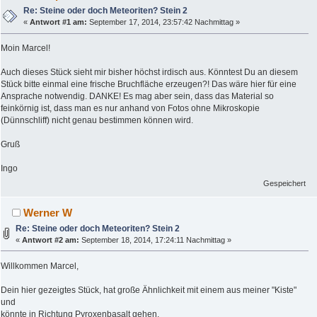
Re: Steine oder doch Meteoriten? Stein 2
«
Antwort #1 am:
September 17, 2014, 23:57:42 Nachmittag »
Moin Marcel!
Auch dieses Stück sieht mir bisher höchst irdisch aus. Könntest Du an diesem
Stück bitte einmal eine frische Bruchfläche erzeugen?! Das wäre hier für eine
Ansprache notwendig. DANKE! Es mag aber sein, dass das Material so
feinkörnig ist, dass man es nur anhand von Fotos ohne Mikroskopie
(Dünnschliff) nicht genau bestimmen können wird.
Gruß
Ingo
Gespeichert
Werner W
Re: Steine oder doch Meteoriten? Stein 2
«
Antwort #2 am:
September 18, 2014, 17:24:11 Nachmittag »
Willkommen Marcel,
Dein hier gezeigtes Stück, hat große Ähnlichkeit mit einem aus meiner "Kiste"
und
könnte in Richtung Pyroxenbasalt gehen.