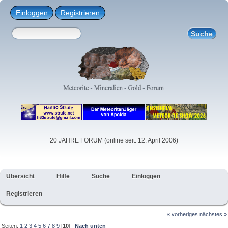
Einloggen
Registrieren
20 JAHRE FORUM (online seit: 12. April 2006)
Übersicht
Hilfe
Suche
Einloggen
Registrieren
« vorheriges
nächstes »
Seiten:
1
2
3
4
5
6
7
8
9
[
10
]
Nach unten