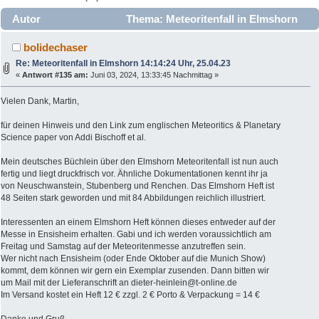
Autor
Thema: Meteoritenfall in Elmshorn
14:14:24 Uhr, 25.04.23 (Gelesen 83431 mal)
bolidechaser
Re: Meteoritenfall in Elmshorn 14:14:24 Uhr, 25.04.23
«
Antwort #135 am:
Juni 03, 2024, 13:33:45 Nachmittag »
Vielen Dank, Martin,
für deinen Hinweis und den Link zum englischen Meteoritics & Planetary
Science paper von Addi Bischoff et al.
Mein deutsches Büchlein über den Elmshorn Meteoritenfall ist nun auch
fertig und liegt druckfrisch vor. Ähnliche Dokumentationen kennt ihr ja
von Neuschwanstein, Stubenberg und Renchen. Das Elmshorn Heft ist
48 Seiten stark geworden und mit 84 Abbildungen reichlich illustriert.
Interessenten an einem Elmshorn Heft können dieses entweder auf der
Messe in Ensisheim erhalten. Gabi und ich werden voraussichtlich am
Freitag und Samstag auf der Meteoritenmesse anzutreffen sein.
Wer nicht nach Ensisheim (oder Ende Oktober auf die Munich Show)
kommt, dem können wir gern ein Exemplar zusenden. Dann bitten wir
um Mail mit der Lieferanschrift an dieter-heinlein@t-online.de
Im Versand kostet ein Heft 12 € zzgl. 2 € Porto & Verpackung = 14 €