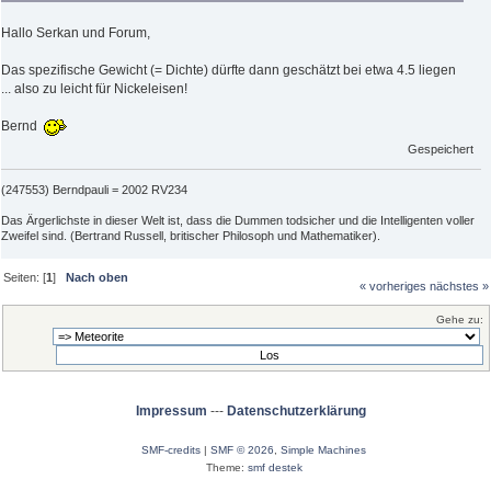
Hallo Serkan und Forum,
Das spezifische Gewicht (= Dichte) dürfte dann geschätzt bei etwa 4.5 liegen
... also zu leicht für Nickeleisen!
Bernd
Gespeichert
(247553) Berndpauli = 2002 RV234
Das Ärgerlichste in dieser Welt ist, dass die Dummen todsicher und die Intelligenten voller
Zweifel sind. (Bertrand Russell, britischer Philosoph und Mathematiker).
Seiten: [
1
]
Nach oben
« vorheriges
nächstes »
Gehe zu:
Impressum
---
Datenschutzerklärung
SMF-credits
|
SMF © 2026
,
Simple Machines
Theme:
smf destek