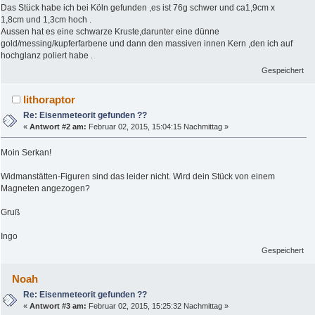
Das Stück habe ich bei Köln gefunden ,es ist 76g schwer und ca1,9cm x
1,8cm und 1,3cm hoch .
Aussen hat es eine schwarze Kruste,darunter eine dünne
gold/messing/kupferfarbene und dann den massiven innen Kern ,den ich auf
hochglanz poliert habe .
Gespeichert
lithoraptor
Re: Eisenmeteorit gefunden ??
«
Antwort #2 am:
Februar 02, 2015, 15:04:15 Nachmittag »
Moin Serkan!
Widmanstätten-Figuren sind das leider nicht. Wird dein Stück von einem
Magneten angezogen?
Gruß
Ingo
Gespeichert
Noah
Re: Eisenmeteorit gefunden ??
«
Antwort #3 am:
Februar 02, 2015, 15:25:32 Nachmittag »