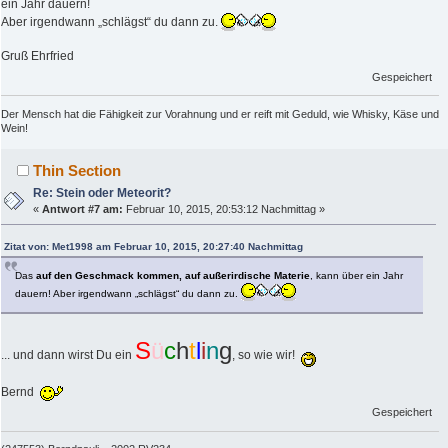
ein Jahr dauern!
Aber irgendwann „schlägst“ du dann zu.
Gruß Ehrfried
Gespeichert
Der Mensch hat die Fähigkeit zur Vorahnung und er reift mit Geduld, wie Whisky, Käse und
Wein!
Thin Section
Re: Stein oder Meteorit?
«
Antwort #7 am:
Februar 10, 2015, 20:53:12 Nachmittag »
Zitat von: Met1998 am Februar 10, 2015, 20:27:40 Nachmittag
Das
auf den Geschmack kommen, auf außerirdische Materie
, kann über ein Jahr
dauern! Aber irgendwann „schlägst“ du dann zu.
S
ü
c
h
t
l
i
n
g
... und dann wirst Du ein
, so wie wir!
Bernd
Gespeichert