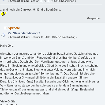
«
Antwort #9 am:
Februar 10, 2015, 21:53:58 Nachmittag »
... und noch ein Dankeschön für die Begrüßung.
Gespeichert
Sprotte
Re: Stein oder Meteorit?
«
Antwort #10 am:
Februar 11, 2015, 13:52:21 Nachmittag »
Hallo Jörg,
wie schon gesagt wurde, handelt es sich um basaltisches Gestein (allerdings
im weiteren Sinne) und dem Fundort (nördliches Brandenburg) zufolge um
ein nordisches Geschiebe. Den Verwitterungsspuren entsprechend (viele
Risse im Gestein und eine bröcklige Oberfläche des frischen Bruchs) scheint
das im Gestein enthaltene Nephelin unter Volumenvergrößerung in Analcim
umgewandelt worden zu sein ("Sonnenbrenner"). Das Gestein ist also eher
ein Basanit oder Olivinnephelinit denn ein Basalt (im engeren Sinne).
Derartige (nichtvergrünte) Basalte, Basanite und Olivinnephelinite mit brauner
Verwitterungskruste werden beispielsweise unter dem Sammelnamen
"Schonenbasalt" zusammengefasst und sind ein regelmäßiger Bestandteil
nordischer Geschiebegemeinschaften.
Viele Grüße