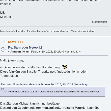
Ich hoffe, daß Du bald auf den Geschmack unserer außerirdischen Materie
kommst !
LG,
Michael
Gespeichert
Murchison`s friend ist für alles Neue offen - besonders um Meteorite zu finden !
Met1998
Re: Stein oder Meteorit?
«
Antwort #6 am:
Februar 10, 2015, 20:27:40 Nachmittag »
Hallo jokm - Jörg,
ich komme aus dem südlichen Brandenburg.
Diese feinkörnigen Basalte, Theprite usw. findest du hier in jedem
Tagebauloch.
Zitat von: Murchison´s friend am Februar 10, 2015, 19:20:14 Nachmittag
Ich hoffe, daß Du bald auf den Geschmack unserer außerirdischen Materie kommst !
Das Zitat von Michael kann ich nur bestätigen.
Das
auf den Geschmack kommen, auf außerirdische Materie
, kann über