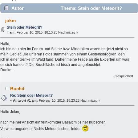
Autor
Thema: Stein oder Meteorit?
(Gelesen 5158 mal)
jokm
Stein oder Meteorit?
«
am:
Februar 10, 2015, 18:13:23 Nachmittag »
Hallo,
ich bin neu hier im Forum und Steine bzw. Mineralien waren bis jetzt nicht so
mein Gebiet. Die unteren Fotos stammen von einem Gesteinsbrocken, den
ich in einer Senke im Wald fand. Daher meine Frage an die Experten um was
es sich handelt? Die Bruchfläche ist frisch und angefeuchtet.
Danke...
Gespeichert
Buchit
Re: Stein oder Meteorit?
«
Antwort #1 am:
Februar 10, 2015, 18:23:23 Nachmittag »
Hallo Jokm,
nach meiner Ansicht ein feinkörniger Basalt mit einer hübschen
Verwitterungsrinde. Nichts Meteoritisches, leider.