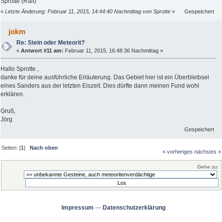
Sprotte (Ralf)
«
Letzte Änderung: Februar 11, 2015, 14:44:40 Nachmittag von Sprotte
»
Gespeichert
jokm
Re: Stein oder Meteorit?
«
Antwort #11 am:
Februar 11, 2015, 16:48:36 Nachmittag »
Hallo Sprotte ,
danke für deine ausführliche Erläuterung. Das Gebiet hier ist ein Überbleibsel
eines Sanders aus der letzten Eiszeit. Dies dürfte dann meinen Fund wohl
erklären.
Gruß,
Jörg
Gespeichert
Seiten: [
1
]
Nach oben
« vorheriges
nächstes »
Gehe zu:
Impressum
---
Datenschutzerklärung