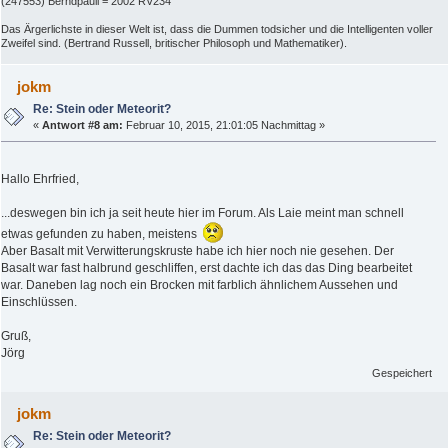
(247553) Berndpauli = 2002 RV234
Das Ärgerlichste in dieser Welt ist, dass die Dummen todsicher und die Intelligenten voller
Zweifel sind. (Bertrand Russell, britischer Philosoph und Mathematiker).
jokm
Re: Stein oder Meteorit?
«
Antwort #8 am:
Februar 10, 2015, 21:01:05 Nachmittag »
Hallo Ehrfried,
...deswegen bin ich ja seit heute hier im Forum. Als Laie meint man schnell
etwas gefunden zu haben, meistens
Aber Basalt mit Verwitterungskruste habe ich hier noch nie gesehen. Der
Basalt war fast halbrund geschliffen, erst dachte ich das das Ding bearbeitet
war. Daneben lag noch ein Brocken mit farblich ähnlichem Aussehen und
Einschlüssen.
Gruß,
Jörg
Gespeichert
jokm
Re: Stein oder Meteorit?