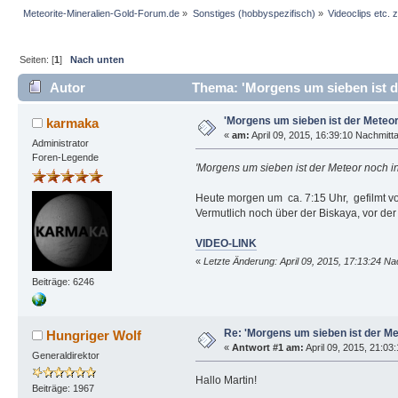
Meteorite-Mineralien-Gold-Forum.de
»
Sonstiges (hobbyspezifisch)
»
Videoclips etc.
Seiten: [
1
]
Nach unten
Autor
Thema: 'Morgens um sieben ist de
'Morgens um sieben ist der Meteor 
karmaka
«
am:
April 09, 2015, 16:39:10 Nachmitt
Administrator
Foren-Legende
'Morgens um sieben ist der Meteor noch i
Heute morgen um ca. 7:15 Uhr, gefilmt v
Vermutlich noch über der Biskaya, vor de
VIDEO-LINK
«
Letzte Änderung: April 09, 2015, 17:13:24 N
Beiträge: 6246
Re: 'Morgens um sieben ist der Met
Hungriger Wolf
«
Antwort #1 am:
April 09, 2015, 21:03
Generaldirektor
Hallo Martin!
Beiträge: 1967