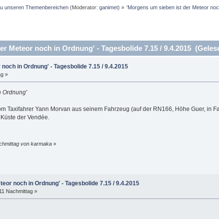
 zu unseren Themenbereichen
(Moderator:
ganimet
) »
'Morgens um sieben ist der Meteor noch
r Meteor noch in Ordnung' - Tagesbolide 7.15 / 9.4.2015 (Geles
noch in Ordnung' - Tagesbolide 7.15 / 9.4.2015
ag »
n Ordnung'
om Taxifahrer Yann Morvan aus seinem Fahrzeug (auf der RN166, Höhe Guer, in Fa
r Küste der Vendée.
achmittag von karmaka
»
eor noch in Ordnung' - Tagesbolide 7.15 / 9.4.2015
:11 Nachmittag »