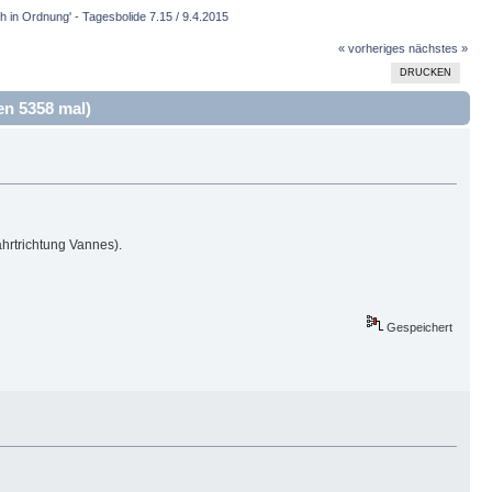
 in Ordnung' - Tagesbolide 7.15 / 9.4.2015
« vorheriges
nächstes »
DRUCKEN
en 5358 mal)
hrtrichtung Vannes).
Gespeichert