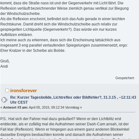
kommt, dass die Straße nass ist und der Gegenverkehr mit Licht fährt. Die
Reflexion verläuft bezeichnender Weise ziemlich genau vertikal zur Biegung
der Windschutzscheibe.
Als die Reflexion erscheint, befindet sich das Auto gerade in einer leichten
Rechtskurve. Damit dreht sich die Windschutzscheibe auch relativ zur
gespiegelten Lichtquelle (Gegenverkehr?). Das würde ein nur kurzes
Aufblitzen erklären.
Ich meine auch zu erkennen, dass sich die Erscheinung tatsächlich aus
insgesamt 3 eng parallel verlaufenden Spiegelungen zusammensetzt, ergo:
Eher Kratzer in der Scheibe als Bolide.
Gruß,
Andi
Gespeichert
ironsforever
Re: Kurzer Tagesbolide, Lichtreflex oder Bildfehler?, 31.3.15 , ~12:11:43
Uhr CEST
«
Antwort #3 am:
April 05, 2015, 09:12:34 Vormittag »
P.S.: Hat sich der Fahrer mal dazu geäußert? Wenn er den Lichtblitz erst
entdeckte, als er zufällig mal die Aufnahmen seiner Dash-Cam ansah, ist der
Fall klar (Reflexion). Wenn er hingegen aus einem ganz anderen Blickwinkel
dasselbe Ereignis beobachten konnte und danach die Aufnahmen seiner