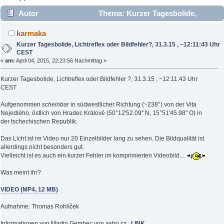
Autor
Thema: Kurzer Tagesbolide,
Lichtreflex oder Bildfehler?, 31.3.15 , ~12:11:43 Uhr CEST
karmaka
(Gelesen 9794 mal)
Kurzer Tagesbolide, Lichtreflex oder Bildfehler?, 31.3.15 , ~12:11:43 Uhr
CEST
«
am:
April 04, 2015, 22:23:56 Nachmittag »
Kurzer Tagesbolide, Lichtreflex oder Bildfehler ?, 31.3.15 , ~12:11:43 Uhr
CEST
Aufgenommen
scheinbar
in südwestlicher Richtung (~238°) von der Vita
Nejedlého, östlich von Hradec Králové (50°12'52.09'' N, 15°51'45.98'' O) in
der tschechischen Republik.
Das Licht ist im Video nur 20 Einzelbilder lang zu sehen. Die Bildqualität ist
allerdings nicht besonders gut.
Vielleicht ist es auch ein kurzer Fehler im komprimierten Videobild....
Was meint ihr?
VIDEO (MP4, 12 MB)
Aufnahme: Thomas Rohlíček
Informationen von Martin Gembec von astro.cz :
LINK