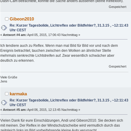
Dash-Cam betrachtete, könnte die Sache anders aussehen (keine Reflexion).
Gespeichert
Gibeon2010
Re: Kurzer Tagesbolide, Lichtreflex oder Bildfehler?, 31.3.15 , ~12:11:43
Uhr CEST
«
Antwort #4 am:
April 05, 2015, 17:06:43 Nachmittag »
Ich tendiere auch zu Reflex. Wenn man mal Bild für Bild vor und nach dem
Ereignis betrachtet, tauchen zwischen den Wolken an ähnlicher Stelle
mehrmals senkrechte Lichtstreifen auf. Zwar wesentlich schwächer aber
deutlich zu erkennen.
Gespeichert
Viele Grüße
Jens
karmaka
Re: Kurzer Tagesbolide, Lichtreflex oder Bildfehler?, 31.3.15 , ~12:11:43
Uhr CEST
«
Antwort #5 am:
April 06, 2015, 12:13:45 Nachmittag »
Vielen Dank für eure Einschätzungen, Andi und Gibeon2010. Sie decken sich
mit meinen. Der Reflex in der Windschutzscheibe wird vermutlich durch das
zeitgleich links im Bild vorbeifahrende kleine Auto verursacht.