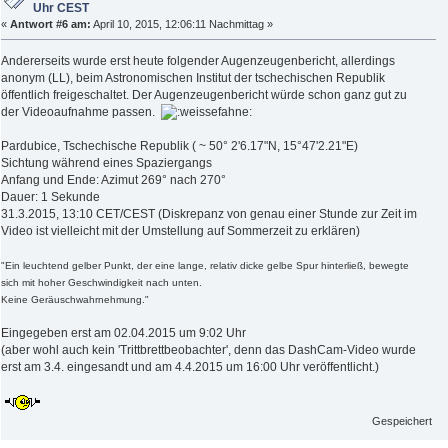
Uhr CEST
«
Antwort #6 am:
April 10, 2015, 12:06:11 Nachmittag »
Andererseits wurde erst heute folgender Augenzeugenbericht, allerdings
anonym (LL), beim Astronomischen Institut der tschechischen Republik
öffentlich freigeschaltet. Der Augenzeugenbericht würde schon ganz gut zu
der Videoaufnahme passen.
Pardubice, Tschechische Republik ( ~ 50° 2'6.17"N, 15°47'2.21"E)
Sichtung während eines Spaziergangs
Anfang und Ende: Azimut 269° nach 270°
Dauer: 1 Sekunde
31.3.2015, 13:10 CET/CEST (Diskrepanz von genau einer Stunde zur Zeit im
Video ist vielleicht mit der Umstellung auf Sommerzeit zu erklären)
"Ein leuchtend gelber Punkt, der eine lange, relativ dicke gelbe Spur hinterließ, bewegte
sich mit hoher Geschwindigkeit nach unten.
Keine Geräuschwahrnehmung."
Eingegeben erst am 02.04.2015 um 9:02 Uhr
(aber wohl auch kein 'Trittbrettbeobachter', denn das DashCam-Video wurde
erst am 3.4. eingesandt und am 4.4.2015 um 16:00 Uhr veröffentlicht.)
Gespeichert