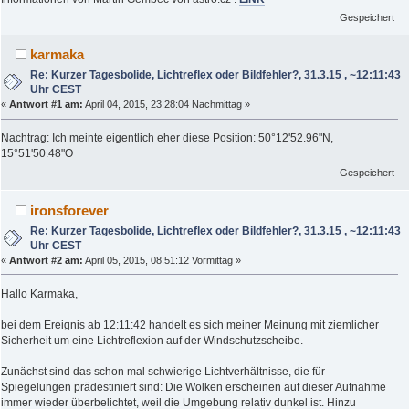
Gespeichert
karmaka
Re: Kurzer Tagesbolide, Lichtreflex oder Bildfehler?, 31.3.15 , ~12:11:43
Uhr CEST
«
Antwort #1 am:
April 04, 2015, 23:28:04 Nachmittag »
Nachtrag: Ich meinte eigentlich eher diese Position: 50°12'52.96"N,
15°51'50.48"O
Gespeichert
ironsforever
Re: Kurzer Tagesbolide, Lichtreflex oder Bildfehler?, 31.3.15 , ~12:11:43
Uhr CEST
«
Antwort #2 am:
April 05, 2015, 08:51:12 Vormittag »
Hallo Karmaka,
bei dem Ereignis ab 12:11:42 handelt es sich meiner Meinung mit ziemlicher
Sicherheit um eine Lichtreflexion auf der Windschutzscheibe.
Zunächst sind das schon mal schwierige Lichtverhältnisse, die für
Spiegelungen prädestiniert sind: Die Wolken erscheinen auf dieser Aufnahme
immer wieder überbelichtet, weil die Umgebung relativ dunkel ist. Hinzu