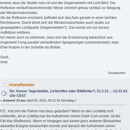
kommt, dass die Straße nass ist und der Gegenverkehr mit Licht fährt. Die
Reflexion verläuft bezeichnender Weise ziemlich genau vertikal zur Biegung
der Windschutzscheibe.
Als die Reflexion erscheint, befindet sich das Auto gerade in einer leichten
Rechtskurve. Damit dreht sich die Windschutzscheibe auch relativ zur
gespiegelten Lichtquelle (Gegenverkehr?). Das würde ein nur kurzes
Aufblitzen erklären.
Ich meine auch zu erkennen, dass sich die Erscheinung tatsächlich aus
insgesamt 3 eng parallel verlaufenden Spiegelungen zusammensetzt, ergo:
Eher Kratzer in der Scheibe als Bolide.
Gruß,
Andi
Gespeichert
ironsforever
Re: Kurzer Tagesbolide, Lichtreflex oder Bildfehler?, 31.3.15 , ~12:11:43
Uhr CEST
«
Antwort #3 am:
April 05, 2015, 09:12:34 Vormittag »
P.S.: Hat sich der Fahrer mal dazu geäußert? Wenn er den Lichtblitz erst
entdeckte, als er zufällig mal die Aufnahmen seiner Dash-Cam ansah, ist der
Fall klar (Reflexion). Wenn er hingegen aus einem ganz anderen Blickwinkel
dasselbe Ereignis beobachten konnte und danach die Aufnahmen seiner