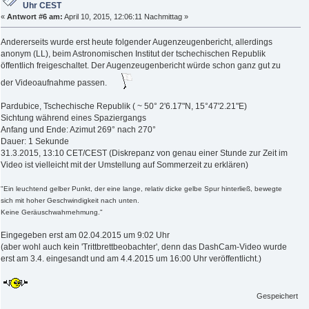
Uhr CEST
«
Antwort #6 am:
April 10, 2015, 12:06:11 Nachmittag »
Andererseits wurde erst heute folgender Augenzeugenbericht, allerdings
anonym (LL), beim Astronomischen Institut der tschechischen Republik
öffentlich freigeschaltet. Der Augenzeugenbericht würde schon ganz gut zu
der Videoaufnahme passen.
Pardubice, Tschechische Republik ( ~ 50° 2'6.17"N, 15°47'2.21"E)
Sichtung während eines Spaziergangs
Anfang und Ende: Azimut 269° nach 270°
Dauer: 1 Sekunde
31.3.2015, 13:10 CET/CEST (Diskrepanz von genau einer Stunde zur Zeit im
Video ist vielleicht mit der Umstellung auf Sommerzeit zu erklären)
"Ein leuchtend gelber Punkt, der eine lange, relativ dicke gelbe Spur hinterließ, bewegte
sich mit hoher Geschwindigkeit nach unten.
Keine Geräuschwahrnehmung."
Eingegeben erst am 02.04.2015 um 9:02 Uhr
(aber wohl auch kein 'Trittbrettbeobachter', denn das DashCam-Video wurde
erst am 3.4. eingesandt und am 4.4.2015 um 16:00 Uhr veröffentlicht.)
Gespeichert