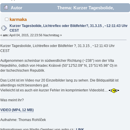
Autor
Thema: Kurzer Tagesbolide,
Lichtreflex oder Bildfehler?, 31.3.15 , ~12:11:43 Uhr CEST
karmaka
(Gelesen 9790 mal)
Kurzer Tagesbolide, Lichtreflex oder Bildfehler?, 31.3.15 , ~12:11:43 Uhr
CEST
«
am:
April 04, 2015, 22:23:56 Nachmittag »
Kurzer Tagesbolide, Lichtreflex oder Bildfehler ?, 31.3.15 , ~12:11:43 Uhr
CEST
Aufgenommen
scheinbar
in südwestlicher Richtung (~238°) von der Vita
Nejedlého, östlich von Hradec Králové (50°12'52.09'' N, 15°51'45.98'' O) in
der tschechischen Republik.
Das Licht ist im Video nur 20 Einzelbilder lang zu sehen. Die Bildqualität ist
allerdings nicht besonders gut.
Vielleicht ist es auch ein kurzer Fehler im komprimierten Videobild....
Was meint ihr?
VIDEO (MP4, 12 MB)
Aufnahme: Thomas Rohlíček
Informationen von Martin Gembec von astro.cz :
LINK