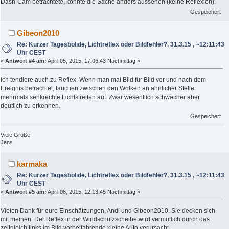
Dash-Cam betrachtete, könnte die Sache anders aussehen (keine Reflexion).
Gespeichert
Gibeon2010
Re: Kurzer Tagesbolide, Lichtreflex oder Bildfehler?, 31.3.15 , ~12:11:43
Uhr CEST
«
Antwort #4 am:
April 05, 2015, 17:06:43 Nachmittag »
Ich tendiere auch zu Reflex. Wenn man mal Bild für Bild vor und nach dem
Ereignis betrachtet, tauchen zwischen den Wolken an ähnlicher Stelle
mehrmals senkrechte Lichtstreifen auf. Zwar wesentlich schwächer aber
deutlich zu erkennen.
Gespeichert
Viele Grüße
Jens
karmaka
Re: Kurzer Tagesbolide, Lichtreflex oder Bildfehler?, 31.3.15 , ~12:11:43
Uhr CEST
«
Antwort #5 am:
April 06, 2015, 12:13:45 Nachmittag »
Vielen Dank für eure Einschätzungen, Andi und Gibeon2010. Sie decken sich
mit meinen. Der Reflex in der Windschutzscheibe wird vermutlich durch das
zeitgleich links im Bild vorbeifahrende kleine Auto verursacht.