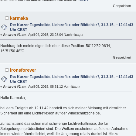
Gespeichert
karmaka
Re: Kurzer Tagesbolide, Lichtreflex oder Bildfehler?, 31.3.15 , ~12:11:43
Uhr CEST
«
Antwort #1 am:
April 04, 2015, 23:28:04 Nachmittag »
Nachtrag: Ich meinte eigentlich eher diese Position: 50°12'52.96"N,
15°51'50.48"O
Gespeichert
ironsforever
Re: Kurzer Tagesbolide, Lichtreflex oder Bildfehler?, 31.3.15 , ~12:11:43
Uhr CEST
«
Antwort #2 am:
April 05, 2015, 08:51:12 Vormittag »
Hallo Karmaka,
bei dem Ereignis ab 12:11:42 handelt es sich meiner Meinung mit ziemlicher
Sicherheit um eine Lichtreflexion auf der Windschutzscheibe.
Zunächst sind das schon mal schwierige Lichtverhältnisse, die für
Spiegelungen prädestiniert sind: Die Wolken erscheinen auf dieser Aufnahme
immer wieder überbelichtet, weil die Umgebung relativ dunkel ist. Hinzu