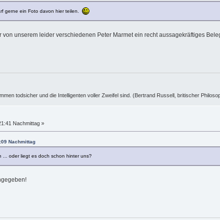
f gerne ein Foto davon hier teilen.
 wir von unserem leider verschiedenen Peter Marmet ein recht aussagekräftiges Be
ummen todsicher und die Intelligenten voller Zweifel sind. (Bertrand Russell, britischer Philos
21:41 Nachmittag »
:09 Nachmittag
 ... oder liegt es doch schon hinter uns?
angegeben!