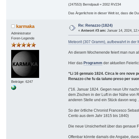
(247553) Berndpauli = 2002 RV234
Das Ärgerlichste in dieser Welt ist, dass die D
Re: Renazzo (1824)
karmaka
«
Antwort #3 am:
Januar 14, 2024, 12:
Administrator
Foren-Legende
Meteorit (307 Gramm), aufbewahrt in de
An diesem Wochenende feiert man nun als
Hier das
Programm
der aktuellen Feierlic
“Li 16 gennaio 1824. Circa le ore nove po
Renazzo che fu da taluno preso per suono
Beiträge: 6247
("16. Januar 1824. Gegen neun Uhr nachm
dem Zischen in der Luft in der Nähe von R
anderen Stelle und ein Stück davon wog ..
So der örtliche Chronist Francesco Seba
Cento aus dem Jahr 1815 bis 1840)
Die neue Unsicherheit über das genaue Fa
Offenbar könnte damals die Angabe, dass s