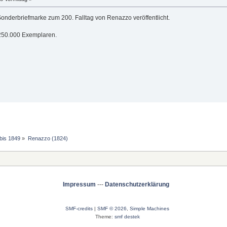
 Sonderbriefmarke zum 200. Falltag von Renazzo veröffentlicht.
 250.000 Exemplaren.
 bis 1849
»
Renazzo (1824)
Impressum
---
Datenschutzerklärung
SMF-credits
|
SMF © 2026
,
Simple Machines
Theme:
smf destek