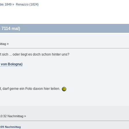
 bis 1849
»
Renazzo (1824)
 7114 mal)
ttag »
sich ... oder liegt es doch schon hinter uns?
 von Bologna)
 darf gerne ein Foto davon hier teilen.
10:32 Nachmittag »
:09 Nachmittag