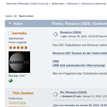
Meteorite-Mineralien-Gold-Forum.de
»
Meteoriten
»
Meteorite
»
Historische Meteorite
Seiten: [
1
]
Nach unten
Autor
Thema: Renazzo (1824) (Gelesen
Renazzo (1824)
karmaka
«
am:
Januar 08, 2024, 19:30:09 Nachmi
Administrator
Foren-Legende
Das 200. Falljubiläum von Renazzo nähert 
Renazzo (397 Gramm an der Universität
LINK
LINK (mit automatischer Übersetzung)
Wer ein Fragment oder Scheibchen besitzt,
Beiträge: 6247
Re: Renazzo (1824)
Thin Section
«
Antwort #1 am:
Januar 11, 2024, 19:
Foren-Guru
Zitat von: karmaka am Januar 08, 2024, 19:30