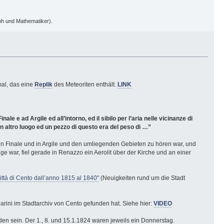
oph und Mathematiker).
al, das eine
Replik
des Meteoriten enthält.
LINK
 e ad Argile ed all’intorno, ed il sibilo per l’aria nelle vicinanze di
n altro luogo ed un pezzo di questo era del peso di …”
n Finale und in Argile und den umliegenden Gebieten zu hören war, und
 war, fiel gerade in Renazzo ein Aerolit über der Kirche und an einer
città di Cento dall’anno 1815 al 1840"
(Neuigkeiten rund um die Stadt
rini im Stadtarchiv von Cento gefunden hat. Siehe hier:
VIDEO
den sein. Der 1., 8. und 15.1.1824 waren jeweils ein Donnerstag.