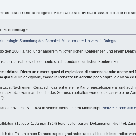
ummen todsicher und die Intelligenten voller Zweifel sind. (Bertrand Russell, britischer Philos
47:59 Nachmittag »
r Mineralogie-Sammlung des Bombicci-Museums der Universität Bologna
o den 200. Falltag, unter anderem mit öffentlichen Konferenzen und einem Denkm
hkeiten, einschließlich der heute stattfindenden öffentlichen Konferenzen.
meridiane. Dietro un rumore quasi di esplosione di cannone sentito anche nel Finale
 quasi di un caviglione, cadde in Renazzo un aerolito poco sopra la chiesa ed i
ittags. Nach einem Geräusch, das fast wie eine Kanonenexplosion war und auch i
enazzo, das von manchen für das Geräusch gehalten wurde, das fast wie eine Zange
.")
stiano Lenzi am 16.1.1824 in seinem vierbändigen Manuskript
"Notizie intorno alla 
lldatum (15. oder 1. Januar 1824) beruht offenbar auf Dokumenten, die Prof. Zanna
ich der Fall an einem Donnerstag ereignet habe, unterschiedlich interpretiert wor