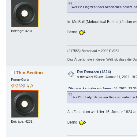
Wer ein Fragment oder Scheibchen besitzt, dar
Im MetBull (Meteoritical Bulletin) finden
Beiträge: 4231
Bernd
(247553) Berndpauli = 2002 RV234
Das Ärgerlichste in dieser Welt ist, dass die D
Re: Renazzo (1824)
Thin Section
«
Antwort #2 am:
Januar 11, 2024, 19:
Foren-Guru
Zitat von: karmaka am Januar 08, 2024, 19:30
Das 200. Falljubiläum von Renazzo nähert sich
Als Falldatum wird der 15. Januar 1824 
Beiträge: 4231
Bernd