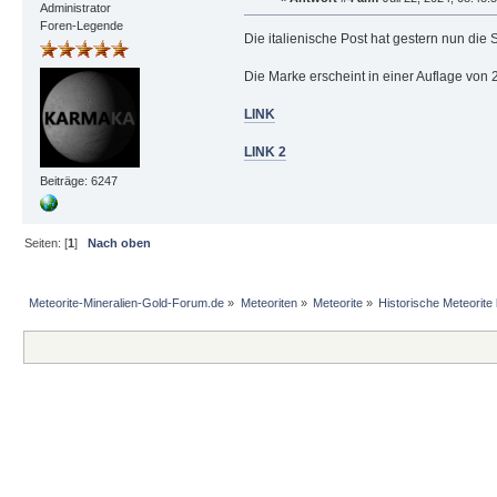
Administrator
Foren-Legende
Die italienische Post hat gestern nun die
Die Marke erscheint in einer Auflage von
LINK
LINK 2
Beiträge: 6247
Seiten: [
1
]
Nach oben
Meteorite-Mineralien-Gold-Forum.de
»
Meteoriten
»
Meteorite
»
Historische Meteorite