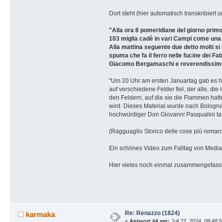
Dort steht (hier automatisch transkribiert u
"Alla ora 8 pomeridiane del giorno primo
103 miglia cadè in vari Campi come una 
Alla mattina seguente due detto molti si
spuma che fa il ferro nelle fucine dei 
Giacomo Bergamaschi e reverendissimo 
"Um 20 Uhr am ersten Januartag gab es hi
auf verschiedene Felder fiel, der alle, d
den Feldern, auf die sie die Flammen hat
wird. Dieses Material wurde nach Bologn
hochwürdiger Don Giovanni Pasqualini tat
(Ragguaglio Storico delle cose più remarche
Ein schönes Video zum Falltag von Media
Hier vieles noch einmal zusammengefass
Re: Renazzo (1824)
karmaka
«
Antwort #4 am:
Juli 22, 2024, 08:48: