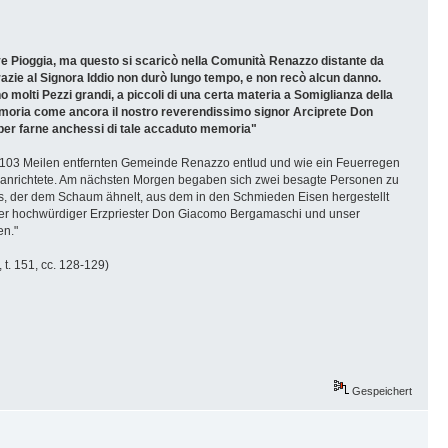
ave Pioggia, ma questo si scaricò nella Comunità Renazzo distante da
zie al Signora Iddio non durò lungo tempo, e non recò alcun danno.
molti Pezzi grandi, a piccoli di una certa materia a Somiglianza della
 memoria come ancora il nostro reverendissimo signor Arciprete Don
er farne anchessi di tale accaduto memoria"
der 103 Meilen entfernten Gemeinde Renazzo entlud und wie ein Feuerregen
den anrichtete. Am nächsten Morgen begaben sich zwei besagte Personen zu
fes, der dem Schaum ähnelt, aus dem in den Schmieden Eisen hergestellt
ser hochwürdiger Erzpriester Don Giacomo Bergamaschi und unser
en."
 t. 151, cc. 128-129)
Gespeichert