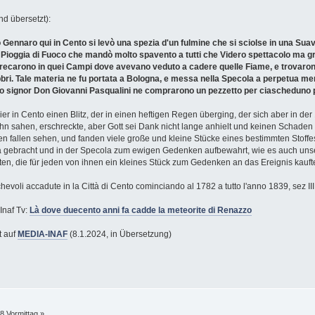
nd übersetzt):
 Gennaro qui in Cento si levò una spezia d'un fulmine che si sciolse in una Su
Pioggia di Fuoco che mandò molto spavento a tutti che Videro spettacolo ma gra
 recarono in quei Campi dove avevano veduto a cadere quelle Fiame, e trovarono 
Fabbri. Tale materia ne fu portata a Bologna, e messa nella Specola a perpetua
signor Don Giovanni Pasqualini ne comprarono un pezzetto per ciascheduno p
er in Cento einen Blitz, der in einen heftigen Regen überging, der sich aber in 
ie ihn sahen, erschreckte, aber Gott sei Dank nicht lange anhielt und keinen Scha
ten fallen sehen, und fanden viele große und kleine Stücke eines bestimmten Stof
a gebracht und in der Specola zum ewigen Gedenken aufbewahrt, wie es auch un
en, die für jeden von ihnen ein kleines Stück zum Gedenken an das Ereignis kauft
voli accadute in la Città di Cento cominciando al 1782 a tutto l'anno 1839, sez III,
Inaf Tv:
Là dove duecento anni fa cadde la meteorite di Renazzo
t auf
MEDIA-INAF
(8.1.2024, in Übersetzung)
58 Vormittag »