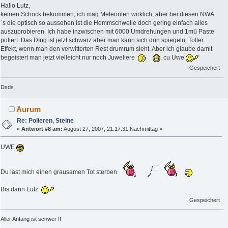
Hallo Lutz,
keinen Schock bekommen, ich mag Meteoriten wirklich, aber bei diesen NWA
´s die optisch so aussehen ist die Hemmschwelle doch gering einfach alles
auszuprobieren. Ich habe inzwischen mit 6000 Umdrehungen und 1mü Paste
poliert. Das DIng ist jetzt schwarz aber man kann sich drin spiegeln. Toller
Effekt, wenn man den verwitterten Rest drumrum sieht. Aber ich glaube damit
begeistert man jetzt vielleicht nur noch Juweliere
, cu Uwe
Gespeichert
Dsds
Aurum
Re: Polieren, Steine
«
Antwort #8 am:
August 27, 2007, 21:17:31 Nachmittag »
UWE
Du läst mich einen grausamen Tot sterben
Bis dann Lutz
Gespeichert
Aller Anfang ist schwer !!