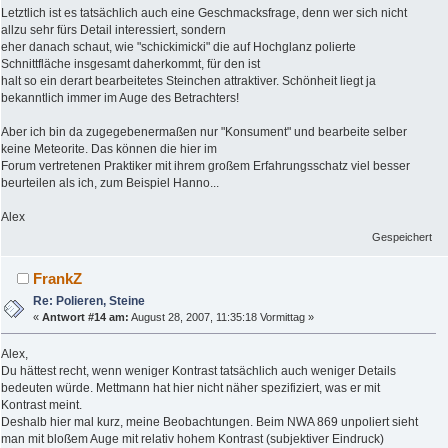
Letztlich ist es tatsächlich auch eine Geschmacksfrage, denn wer sich nicht
allzu sehr fürs Detail interessiert, sondern
eher danach schaut, wie "schickimicki" die auf Hochglanz polierte
Schnittfläche insgesamt daherkommt, für den ist
halt so ein derart bearbeitetes Steinchen attraktiver. Schönheit liegt ja
bekanntlich immer im Auge des Betrachters!
Aber ich bin da zugegebenermaßen nur "Konsument" und bearbeite selber
keine Meteorite. Das können die hier im
Forum vertretenen Praktiker mit ihrem großem Erfahrungsschatz viel besser
beurteilen als ich, zum Beispiel Hanno...
Alex
Gespeichert
FrankZ
Re: Polieren, Steine
«
Antwort #14 am:
August 28, 2007, 11:35:18 Vormittag »
Alex,
Du hättest recht, wenn weniger Kontrast tatsächlich auch weniger Details
bedeuten würde. Mettmann hat hier nicht näher spezifiziert, was er mit
Kontrast meint.
Deshalb hier mal kurz, meine Beobachtungen. Beim NWA 869 unpoliert sieht
man mit bloßem Auge mit relativ hohem Kontrast (subjektiver Eindruck)