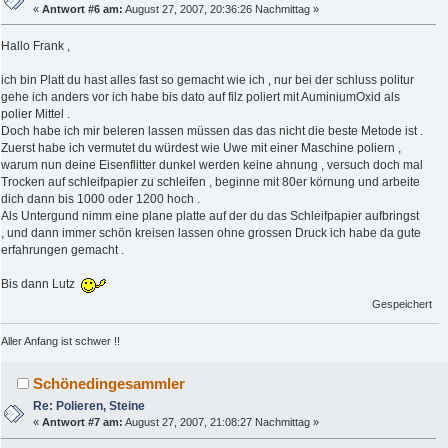
«
Antwort #6 am:
August 27, 2007, 20:36:26 Nachmittag »
Hallo Frank ,
ich bin Platt du hast alles fast so gemacht wie ich , nur bei der schluss politur
gehe ich anders vor ich habe bis dato auf filz poliert mit AuminiumOxid als
polier Mittel .
Doch habe ich mir beleren lassen müssen das das nicht die beste Metode ist .
Zuerst habe ich vermutet du würdest wie Uwe mit einer Maschine poliern ,
warum nun deine Eisenflitter dunkel werden keine ahnung , versuch doch mal
Trocken auf schleifpapier zu schleifen , beginne mit 80er körnung und arbeite
dich dann bis 1000 oder 1200 hoch .
Als Untergund nimm eine plane platte auf der du das Schleifpapier aufbringst
, und dann immer schön kreisen lassen ohne grossen Druck ich habe da gute
erfahrungen gemacht .
Bis dann Lutz
Gespeichert
Aller Anfang ist schwer !!
Schönedingesammler
Re: Polieren, Steine
«
Antwort #7 am:
August 27, 2007, 21:08:27 Nachmittag »