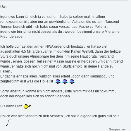
Uwe ,
irgendwo kann ich dich ja verstehen , habe ja selber mal mit allem
rumexperimentirt , aber nur an gewhönlichen Achaten die es ja im Tausend
Tonnen bereich gibt . Ich habe sogar versucht auf Asche zu Poliern ,
irgendwie bin ich ja nicht besser als du , werden bestimmt unsere Mieralinen
Freunde sagen.
Ich hoffe du hast den armen NWA ordendich bestattet , er hat so viel
ausgehalten 4.5 Miliarden Jahre im dunklen Kalten Weltall, dann der hefitge
Sturz duch unsere Atmosphäre bei dem ihm seine Haut brutall verbrand
wurde , einen gossen Teil seiner Masse musste er hergeben um dann irgend
wann , er hatte sich noch nicht mal von Sturtz erholt , in deine Hände zu
Fallen .
Er dachte er hätte alles , wirklich alles erlebt , doch dann kammst du und
zeigtest ihm erst was die Hölle ist
Sorry, aber nun konnte ich nicht anders , Bitte nimm mir das nicht krumm ,
doch der bogen lies sich so schön Spannen .
Bis dann Lutz
P.s ich war nicht anders zu den Achaten , ich sollte eigendlich gans still sein
Gespeichert