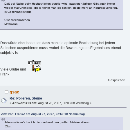
Daß dei fläche beim Hochschleifen dunkler wird, passiert häufiger. Gibt auch immer
wieder mal Chondrite, die je feiner man sie schleift, desto mehr an Kontrast verlieren.
Is Geschmacksfrage.
Oiso weitermachen
Mettmann
Das würde eher bedeuten dass man die optimale Bearbeitung bei jedem
Steinchen ausprobieren muss, wobei die Bewertung des Ergebnisses ebend
subjektiv ist.
Viele Grüße und
Frank
Gespeichert
gsac
Re: Polieren, Steine
«
Antwort #13 am:
August 28, 2007, 00:03:08 Vormittag »
Zitat von: FrankZ am August 27, 2007, 22:59:10 Nachmittag
Adererseits möchte ich hier nochmal den großen Meister zitieren:
Zitat