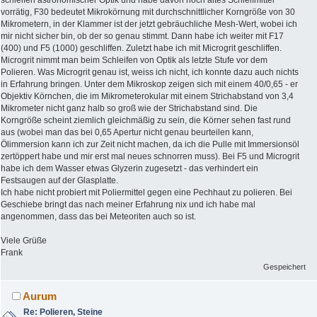
vorrätig, F30 bedeutet Mikrokörnung mit durchschnittlicher Korngröße von 30
Mikrometern, in der Klammer ist der jetzt gebräuchliche Mesh-Wert, wobei ich
mir nicht sicher bin, ob der so genau stimmt. Dann habe ich weiter mit F17
(400) und F5 (1000) geschliffen. Zuletzt habe ich mit Microgrit geschliffen.
Microgrit nimmt man beim Schleifen von Optik als letzte Stufe vor dem
Polieren. Was Microgrit genau ist, weiss ich nicht, ich konnte dazu auch nichts
in Erfahrung bringen. Unter dem Mikroskop zeigen sich mit einem 40/0,65 - er
Objektiv Körnchen, die im Mikrometerokular mit einem Strichabstand von 3,4
Mikrometer nicht ganz halb so groß wie der Strichabstand sind. Die
Korngröße scheint ziemlich gleichmäßig zu sein, die Körner sehen fast rund
aus (wobei man das bei 0,65 Apertur nicht genau beurteilen kann,
Ölimmersion kann ich zur Zeit nicht machen, da ich die Pulle mit Immersionsöl
zertöppert habe und mir erst mal neues schnorren muss). Bei F5 und Microgrit
habe ich dem Wasser etwas Glyzerin zugesetzt - das verhindert ein
Festsaugen auf der Glasplatte.
Ich habe nicht probiert mit Poliermittel gegen eine Pechhaut zu polieren. Bei
Geschiebe bringt das nach meiner Erfahrung nix und ich habe mal
angenommen, dass das bei Meteoriten auch so ist.
Viele Grüße
Frank
Gespeichert
Aurum
Re: Polieren, Steine