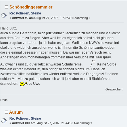
Schönedingesammler
Re: Polieren, Steine
«
Antwort #9 am:
August 27, 2007, 21:28:39 Nachmittag »
Hallo Lutz,
auch auf die Gefahr hin, mich jetzt einfach lächerlich zu machen und vielleicht
aus dem Forum zu fliegen. Aber weil ich es eigentlich selbst nicht glauben
kann es getan zu haben, ja ich habe es getan. Weil diese NWA´s so verwittert
ekelig und widerlich aussehen wollte ich ihnen die Schönheit zurückgeben
die sie einmal besessen haben müssen. Da war mir jeder Versuch recht.
Angefangen vom monatelangen trommeln über Versuche mit Haarspray,
Autowachs und zu guter letzt schwarzer Schuhcreme.
Keine Sorge,
was ein echter Meteorit ist, den bringt so schnell nichts um. Habe ich
zwischenzeitlich natürlich alles wieder entfernt, weil die Dinger jetzt für einen
echten Met viel zu gut aussahen. Ich wollt jetzt aber mal mit Stahlbürsten
drangehen.
, cu Uwe
Gespeichert
Dsds
Aurum
Re: Polieren, Steine
«
Antwort #10 am:
August 27, 2007, 21:44:53 Nachmittag »