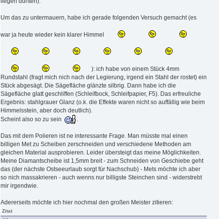
liegen dürften).
Um das zu untermauern, habe ich gerade folgenden Versuch gemacht (es
war ja heute wieder kein klarer Himmel
): ich habe von einem Stück 4mm
Rundstahl (fragt mich nich nach der Legierung, irgend ein Stahl der rostet) ein
Stück abgesägt. Die Sägefläche glänzte silbrig. Dann habe ich die
Sägefläche glatt geschliffen (Schleifbock, Schleifpapier, F5). Das erfreuliche
Ergebnis: stahlgrauer Glanz (o.k. die Effekte waren nicht so auffällig wie beim
Himmelsstein, aber doch deutlich).
Scheint also so zu sein
.
Das mit dem Polieren ist ne interessante Frage. Man müsste mal einen
billigen Met zu Scheiben zerschneiden und verschiedene Methoden am
gleichen Material ausprobieren. Leider übersteigt das meine Möglichkeiten.
Meine Diamantscheibe ist 1,5mm breit - zum Schneiden von Geschiebe geht
das (der nächste Ostseeurlaub sorgt für Nachschub) - Mets möchte ich aber
so nich massakrieren - auch wenns nur billigste Steinchen sind - widerstrebt
mir irgendwie.
Adererseits möchte ich hier nochmal den großen Meister zitieren:
Zitat