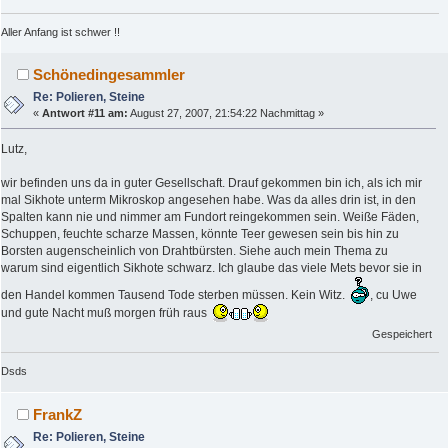
Aller Anfang ist schwer !!
Schönedingesammler
Re: Polieren, Steine
«
Antwort #11 am:
August 27, 2007, 21:54:22 Nachmittag »
Lutz,
wir befinden uns da in guter Gesellschaft. Drauf gekommen bin ich, als ich mir
mal Sikhote unterm Mikroskop angesehen habe. Was da alles drin ist, in den
Spalten kann nie und nimmer am Fundort reingekommen sein. Weiße Fäden,
Schuppen, feuchte scharze Massen, könnte Teer gewesen sein bis hin zu
Borsten augenscheinlich von Drahtbürsten. Siehe auch mein Thema zu
warum sind eigentlich Sikhote schwarz. Ich glaube das viele Mets bevor sie in
den Handel kommen Tausend Tode sterben müssen. Kein Witz.
, cu Uwe
und gute Nacht muß morgen früh raus
Gespeichert
Dsds
FrankZ
Re: Polieren, Steine