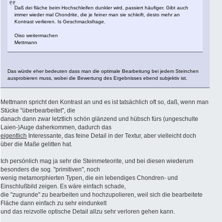
Daß dei fläche beim Hochschleifen dunkler wird, passiert häufiger. Gibt auch
immer wieder mal Chondrite, die je feiner man sie schleift, desto mehr an
Kontrast verlieren. Is Geschmacksfrage.
Oiso weitermachen
Mettmann
Das würde eher bedeuten dass man die optimale Bearbeitung bei jedem Steinchen
ausprobieren muss, wobei die Bewertung des Ergebnisses ebend subjektiv ist.
Mettmann spricht den Kontrast an und es ist tatsächlich oft so, daß, wenn man
Stücke "überbearbeitet", die
danach dann zwar letztlich schön glänzend und hübsch fürs (ungeschulte
Laien-)Auge daherkommen, dadurch das
eigentlich
Interessante, das feine Detail in der Textur, aber vielleicht doch
über die Maße gelitten hat.
Ich persönlich mag ja sehr die Steinmeteorite, und bei diesen wiederum
besonders die sog. "primitiven", noch
wenig metamorphierten Typen, die ein lebendiges Chondren- und
Einschlußbild zeigen. Es wäre einfach schade,
die "zugrunde" zu bearbeiten und hochzupolieren, weil sich die bearbeitete
Fläche dann einfach zu sehr eindunkelt
und das reizvolle optische Detail allzu sehr verloren gehen kann.