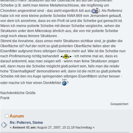
wesentlich mehr Strukturen auf der Oberfläche als auf der unpolierten
Scheibe (z.B. sieht man kleine Metalleinschlüsse, die ringförmig um
Chondren angeordnet sind - das sieht eigentlich toll aus
). Als Referenz
habe ich mir eine kleine polierte Scheibe NWA 869 von Jemandem gekauft,
von dem ich annehme, dass es ein Profi ist und die Scheibe gut gemacht ist.
Wenn ich meine polierte Scheibe mit dieser Scheibe vergleiche, sehen die
Strukturen unter dem Mikroskop ähnlich aus, die von mir polierte Scheibe
zeigt noch etwas feinere Strukturen.
Stimmt die Annahme, dass umso mehr Strukturen sichtbar sind, je glatter die
Oberfläche ist? Auf der nicht so glatt polierten Oberfläche fallen aber die
Eisenflitter aufgrund ihres silbrigen Glanzes mehr auf. Wie ist die Scheibe nun
nach Profimeinung richtig behandelt
- ich nehme mal an, dass es
darauf ankommt, was man zeigen will - wenn man feine Strukturen zeigen
will, dann muss die Scheibe möglicht glatt poliert sein, falls man die relativ
hohe "Eisenhaltigkeit" demonstrieren will, dann ist die nicht so glatt polierte
Scheibe mit den ins Auge springenden silbrigen Eisenflittern sicher besser -
oder mache ich hier einen Denkfehler
?
Nachdenkliche Grüße
Frank
Gespeichert
Aurum
Re: Polieren, Steine
«
Antwort #1 am:
August 27, 2007, 15:11:18 Nachmittag »