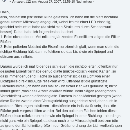
«
Antwort #12 am:
August 27, 2007, 22:59:10 Nachmittag »
Hallo,
also, das hat mir jetzt keine Ruhe gelassen. Ich habe mir die Mets nochmal
genau unterm Mikroskop angeguckt, wobei ich mit einer LED einseitig,
gerichtet beleuchtet habe (da sieht man Strukturen durch Schattenwurf
besser). Dabei habe ich folgendes beobachtet:
1. Beim nichtpolierten Met mit den glänzenden Eisenflittern zeigen die Flitter
Riefen.
2. Beim polierten Met sind die Eisenflitter ziemlich glatt, wenn man sie in die
richtige Richtung hält, dann reflektiern sie das Licht wie ein Spiegel und
glänzen auch silbrig.
Daraus würde ich mal folgendes schließen: die nichtpolierten, offenbar nur
gesägten Eisenflitter habe genug glatte (mikroskopisch kleine) Kanten, so
dass immer genügend Fläche so ausgerichtet ist, dass Licht von einer
Lichtquelle direkt ins Auge reflektiert wird. Offenbar ist die günstigste
Flächensumme (ich nenn das mal so - ist sicher klar was gemeint ist) nicht
immer gleich, was das Glitzern erklären würde. Beim Sägen (oder groben
Vorschleifen) werden offenbar glatte Furchen in das Material gezogen (wobei
diese Riefen zwar in einer Vorzugsrichtung ausgerichtet sind, aber auch in
anderen Richtungen existieren - dies könnte ein Indiz dafür sein, dass die
Fläche grob vorgeschliffen wurde). Bei den polierten Flächen fehlen diese
Riefen, diese reflektieren mehr wie ein Spiegel in einer Richtung - allerdings
nicht ganz wie ein Spiegel, da diese noch eine Mikrorauigkeit besitzen (die
aufgrund der Schleifmittelgröße in der Größenordnung der Lichtwellenlängen