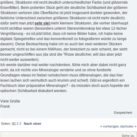
größere, Strukturen mit recht deutlich unterschiedlicher Farbe (und glitzernde
Eisenflitter). Beim polierten Stück geht die deutliche Sichtbarkeit der gößeren
Strukturen verloren (die Oberfläche ist jetzt insgesamt dunkler geworden, der
farbliche Unterschied zwischen größeren Strukturen ist nicht mehr deutlich)
dafür sieht man jetzt
sehr viel
mehr kleinere Strukturen, die vorher überhaupt
nicht sichtbar waren (besonders unterm Stereomikroskop bei etwa 12-facher
Vergrößerung - es ist jetzt blöd, dass ich keine Bilder habe, ich habe keine
digitale Spiegelreflex und das konventionell zu fotografieren würde zu lange
dauern). Diese Beobachtung habe ich so auch bei zwei weiteren Stücken
gemacht, nicht so bei einem NWAxxx, der brekziiert zu sein scheint, der sieht
besser ungeschliffen aus (da sind die "Risse deutlicher, will das aber jetzt
nicht weiter ausweiten).
Ich werde darüber mal weiter nachdenken, fühle mich aber dabei nicht ganz
wohl, da ich nichts von Mineralogie verstehe und so ohne fundierte
Grundlagen etwas im Nebel rumstochern muss (Mineralogen, die das hier
lesen lachen sich vermutlich auch krumm und schief). Gibt es eigentlich ein
Fachbuch über präparative Mineralogie? - da müssten doch auch Aspekte der
optischen Sichtbarkeit diskutiert werden.
Viele Grüße
Frank
Gespeichert
Seiten: [
1
]
2
3
Nach oben
« vorheriges
nächstes »
Gehe zu: