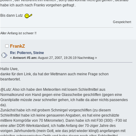
poliern , der verbrennt ihn inerlich , sorry das konnte nicht gut gehen , deshalb
habe ich auch nach Franks vorgehen gefragt .
Bis dann Lutz
Gespeichert
Aller Anfang ist schwer !!
FrankZ
Re: Polieren, Steine
«
Antwort #5 am:
August 27, 2007, 19:26:19 Nachmittag »
Hallo Uwe,
danke für den Link, da hat der Mettmann auch meine Frage schon
beantwortet.
@Lutz: Also ich habe den Meteoriten mit losem Schleifmittel aus
Normalkorund von Hand gegen eine Glasscheibe geschliffen (gegen eine
Granitplatte müsste zwar schneller gehen, ich hatte da aber nichts passendes
da).
Zunächst habe ich mit grobem Schmirgel vorgeschliffen (zu diesem
Schleifmittel habe ich keine genaueren Angaben, es hat eine geschätzte
mittlere Korngröße von 70 Mikrometer). Dann habe ich mit F30 (300) - F30 ist
eine alter DDR-Werkstandard, ich hatte Anfang der 70-ziger Jahre des
vorigen Jahrhunderts (mein Gott, wie das jetzt wieder klingt) angefangen mit
schleifen astronomischer Optik und habe davon noch altes Schleifmittel