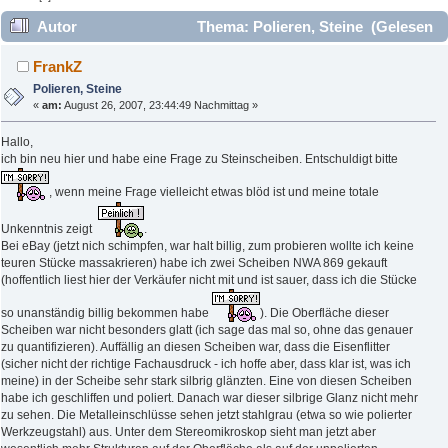
Autor
Thema: Polieren, Steine (Gelesen
18563 mal)
FrankZ
Polieren, Steine
«
am:
August 26, 2007, 23:44:49 Nachmittag »
Hallo,
ich bin neu hier und habe eine Frage zu Steinscheiben. Entschuldigt bitte
, wenn meine Frage vielleicht etwas blöd ist und meine totale
Unkenntnis zeigt
.
Bei eBay (jetzt nich schimpfen, war halt billig, zum probieren wollte ich keine
teuren Stücke massakrieren) habe ich zwei Scheiben NWA 869 gekauft
(hoffentlich liest hier der Verkäufer nicht mit und ist sauer, dass ich die Stücke
so unanständig billig bekommen habe
). Die Oberfläche dieser
Scheiben war nicht besonders glatt (ich sage das mal so, ohne das genauer
zu quantifizieren). Auffällig an diesen Scheiben war, dass die Eisenflitter
(sicher nicht der richtige Fachausdruck - ich hoffe aber, dass klar ist, was ich
meine) in der Scheibe sehr stark silbrig glänzten. Eine von diesen Scheiben
habe ich geschliffen und poliert. Danach war dieser silbrige Glanz nicht mehr
zu sehen. Die Metalleinschlüsse sehen jetzt stahlgrau (etwa so wie polierter
Werkzeugstahl) aus. Unter dem Stereomikroskop sieht man jetzt aber