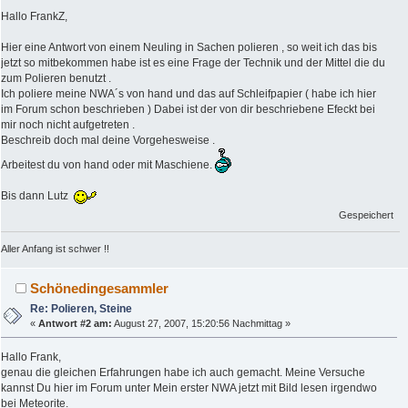
Hallo FrankZ,
Hier eine Antwort von einem Neuling in Sachen polieren , so weit ich das bis
jetzt so mitbekommen habe ist es eine Frage der Technik und der Mittel die du
zum Polieren benutzt .
Ich poliere meine NWA´s von hand und das auf Schleifpapier ( habe ich hier
im Forum schon beschrieben ) Dabei ist der von dir beschriebene Efeckt bei
mir noch nicht aufgetreten .
Beschreib doch mal deine Vorgehesweise .
Arbeitest du von hand oder mit Maschiene.
Bis dann Lutz
Gespeichert
Aller Anfang ist schwer !!
Schönedingesammler
Re: Polieren, Steine
«
Antwort #2 am:
August 27, 2007, 15:20:56 Nachmittag »
Hallo Frank,
genau die gleichen Erfahrungen habe ich auch gemacht. Meine Versuche
kannst Du hier im Forum unter Mein erster NWA jetzt mit Bild lesen irgendwo
bei Meteorite.