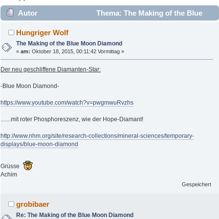
Autor
Thema: The Making of the Blue
Moon Diamond (Gelesen 7657 mal)
Hungriger Wolf
The Making of the Blue Moon Diamond
«
am:
Oktober 18, 2015, 00:11:42 Vormittag »
Der neu geschliffene Diamanten-Star:
-Blue Moon Diamond-
https://www.youtube.com/watch?v=pwgmwuRvzhs
.......mit roter Phosphoreszenz, wie der Hope-Diamant!
http://www.nhm.org/site/research-collections/mineral-sciences/temporary-
displays/blue-moon-diamond
Grüsse
Achim
Gespeichert
grobibaer
Re: The Making of the Blue Moon Diamond