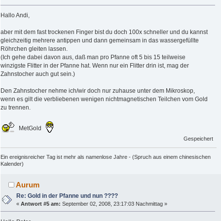
Hallo Andi,
aber mit dem fast trockenen Finger bist du doch 100x schneller und du kannst
gleichzeitig mehrere antippen und dann gemeinsam in das wassergefüllte
Röhrchen gleiten lassen.
(Ich gehe dabei davon aus, daß man pro Pfanne oft 5 bis 15 teilweise
winzigste Flitter in der Pfanne hat. Wenn nur ein Flitter drin ist, mag der
Zahnstocher auch gut sein.)
Den Zahnstocher nehme ich/wir doch nur zuhause unter dem Mikroskop,
wenn es gilt die verbliebenen wenigen nichtmagnetischen Teilchen vom Gold
zu trennen.
MetGold
Gespeichert
Ein ereignisreicher Tag ist mehr als namenlose Jahre - (Spruch aus einem chinesischen
Kalender)
Aurum
Re: Gold in der Pfanne und nun ????
«
Antwort #5 am:
September 02, 2008, 23:17:03 Nachmittag »