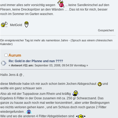
und immer alles sehr vorsichtig wegen
... keine Sandknirschel auf den
Fliesen, keine Dreckspritzer an den Wänden ... . Das ist nix für mich, besser
noch im Sommer im Garten waschen.
MetGold
Gespeichert
Ein ereignisreicher Tag ist mehr als namenlose Jahre - (Spruch aus einem chinesischen
Kalender)
Aurum
Re: Gold in der Pfanne und nun ????
«
Antwort #11 am:
September 03, 2008, 09:54:59 Vormittag »
Hallo Jens & @ ,
diese Methode habe ich mir auch schon beim Jochen Abbgeschaut
und
wollte ein ganz schlauer sein .
Also ab mit der Tuppadose zum Rhein und kräftig
.
Ergebnis 6 Flitter in der Dose zusamen mit ca. 250 gr Schwarzsand. Das
ganze zu hause auch noch mal weiter konzentriert , aber unter Bedingungen
wo nichts verloren gehen kann , und am Schluss doch noch ganze 2 Flitter
wiedergefunden .
Wie und wo die anderen 4 Flitter Abbgeblieben sind