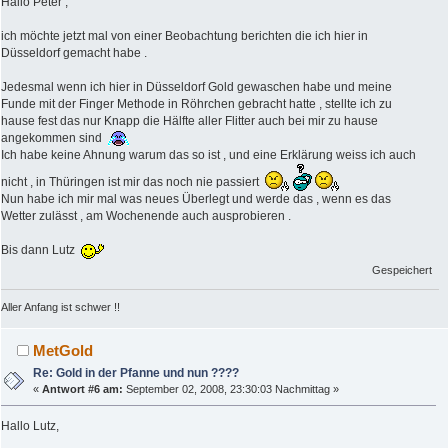
Hallo Peter ,
ich möchte jetzt mal von einer Beobachtung berichten die ich hier in
Düsseldorf gemacht habe .
Jedesmal wenn ich hier in Düsseldorf Gold gewaschen habe und meine
Funde mit der Finger Methode in Röhrchen gebracht hatte , stellte ich zu
hause fest das nur Knapp die Hälfte aller Flitter auch bei mir zu hause
angekommen sind
Ich habe keine Ahnung warum das so ist , und eine Erklärung weiss ich auch
nicht , in Thüringen ist mir das noch nie passiert
Nun habe ich mir mal was neues Überlegt und werde das , wenn es das
Wetter zulässt , am Wochenende auch ausprobieren .
Bis dann Lutz
Gespeichert
Aller Anfang ist schwer !!
MetGold
Re: Gold in der Pfanne und nun ????
«
Antwort #6 am:
September 02, 2008, 23:30:03 Nachmittag »
Hallo Lutz,