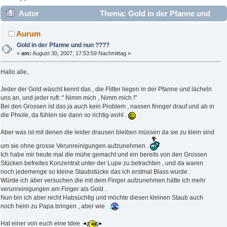
Autor
Thema: Gold in der Pfanne und
nun ???? (Gelesen 14691 mal)
Aurum
Gold in der Pfanne und nun ????
«
am:
August 30, 2007, 17:53:59 Nachmittag »
Hallo alle,
Jeder der Gold wäscht kennt das , die Flitter liegen in der Pfanne und lächeln
uns an, und jeder ruft :" Nimm mich , Nimm mich !"
Bei den Grossen ist das ja auch kein Problem , nassen finnger drauf und ab in
die Phiole, da fühlen sie dann so richtig wohl .
Aber was ist mit denen die leider drausen bleiben müssen da sie zu klein sind
um sie ohne grosse Verunreinigungen aufzunehmen .
Ich habe mir heute mal die mühe gemacht und ein bereits von den Grossen
Stücken befreites Konzentrat unter der Lupe zu betrachten , und da waren
noch jedemenge so kleine Staubstücke das ich erstmal Blass wurde .
Würde ich aber versuchen die mit dem Finger aufzunehmen hätte ich mehr
verunreinigungen am Finger als Gold .
Nun bin ich aber recht Habsüchtig und möchte diesen kleinen Staub auch
noch heim zu Papa bringen , aber wie
Hat einer von euch eine Idee