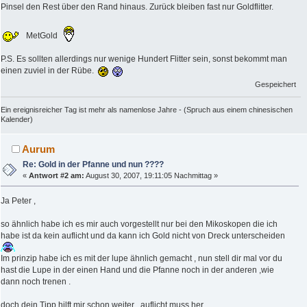
Pinsel den Rest über den Rand hinaus. Zurück bleiben fast nur Goldflitter.
MetGold
P.S. Es sollten allerdings nur wenige Hundert Flitter sein, sonst bekommt man
einen zuviel in der Rübe.
Gespeichert
Ein ereignisreicher Tag ist mehr als namenlose Jahre - (Spruch aus einem chinesischen
Kalender)
Aurum
Re: Gold in der Pfanne und nun ????
«
Antwort #2 am:
August 30, 2007, 19:11:05 Nachmittag »
Ja Peter ,
so ähnlich habe ich es mir auch vorgestellt nur bei den Mikoskopen die ich
habe ist da kein auflicht und da kann ich Gold nicht von Dreck unterscheiden
Im prinzip habe ich es mit der lupe ähnlich gemacht , nun stell dir mal vor du
hast die Lupe in der einen Hand und die Pfanne noch in der anderen ,wie
dann noch trenen .
doch dein Tipp hilft mir schon weiter , auflicht muss her .