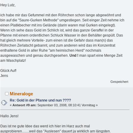
Hey Lutz,
ich habe mir das Gefummel mit den Röhrchen schon lange abgewöhnt und
bin auf die "Saure-Gurken Methode" umgestiegen. Seit einger Zeit nehme ich
einen Platikbecher mit ins Gelände (darin waren mal Gurken eingelegt).
Wenn ich sehe dass Gold im Schlich ist, wird das ganze Geraffel in der
Pfanne mit einem ordentlichen Schluck Wasser in den Behälter gespült. Das
hat gleich mehrere Vorteile- zum einen ist die Gefahr dass man(n) das
Röhrchen Zerlatscht gebannt, und zum anderen wird das im Konzentrat
enthaltene Gold in aller Ruhe "am heimischen Herd" nochmals
ausgewaschen und genau durchgesehen.
Und !
man spart eine Menge Zeit
am Waschplatz!
Glück Auf!
Jens
Gespeichert
Mineraloge
Re: Gold in der Pfanne und nun ????
«
Antwort #9 am:
September 03, 2008, 08:10:41 Vormittag »
Hallo Jens!
Das ist ne gute Idee das werd ich hier im Harz auch mal
ausprobieren........weil das "Auslesen" dauert ja wirklich am längsten.