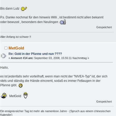
Bis dann Lutz
P.s. Danke nochmal für den hinweis Willi , ist bestimmt nicht allen bekannt
oder bewusst , besonders den Neulingen
Gespeichert
Aller Anfang ist schwer !!
MetGold
Re: Gold in der Pfanne und nun ????
«
Antwort #14 am:
September 03, 2008, 15:55:11 Nachmittag »
Hallo,
es ist jedenfalls sehr vorteilhaft, wenn man nicht der "NIVEA-Typ" ist, der sich
stets und ständig die Hände eincremt, sodaß es immer Fettaugen in der
Pfanne gibt.
MetGold
Gespeichert
Ein ereignisreicher Tag ist mehr als namenlose Jahre - (Spruch aus einem chinesischen
Kalender)