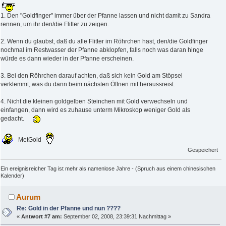
1. Den "Goldfinger" immer über der Pfanne lassen und nicht damit zu Sandra
rennen, um ihr den/die Flitter zu zeigen.
2. Wenn du glaubst, daß du alle Flitter im Röhrchen hast, den/die Goldfinger
nochmal im Restwasser der Pfanne abklopfen, falls noch was daran hinge
würde es dann wieder in der Pfanne erscheinen.
3. Bei den Röhrchen darauf achten, daß sich kein Gold am Stöpsel
verklemmt, was du dann beim nächsten Öffnen mit heraussreist.
4. Nicht die kleinen goldgelben Steinchen mit Gold verwechseln und
einfangen, dann wird es zuhause unterm Mikroskop weniger Gold als
gedacht.
MetGold
Gespeichert
Ein ereignisreicher Tag ist mehr als namenlose Jahre - (Spruch aus einem chinesischen
Kalender)
Aurum
Re: Gold in der Pfanne und nun ????
«
Antwort #7 am:
September 02, 2008, 23:39:31 Nachmittag »