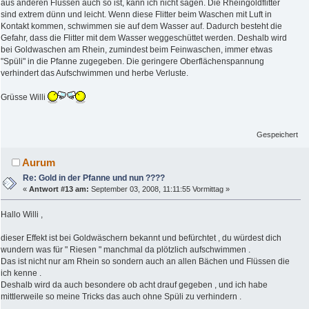
aus anderen Flüssen auch so ist, kann ich nicht sagen. Die Rheingoldflitter
sind extrem dünn und leicht. Wenn diese Flitter beim Waschen mit Luft in
Kontakt kommen, schwimmen sie auf dem Wasser auf. Dadurch besteht die
Gefahr, dass die Flitter mit dem Wasser weggeschüttet werden. Deshalb wird
bei Goldwaschen am Rhein, zumindest beim Feinwaschen, immer etwas
"Spüli" in die Pfanne zugegeben. Die geringere Oberflächenspannung
verhindert das Aufschwimmen und herbe Verluste.
Grüsse Willi
Gespeichert
Aurum
Re: Gold in der Pfanne und nun ????
«
Antwort #13 am:
September 03, 2008, 11:11:55 Vormittag »
Hallo Willi ,
dieser Effekt ist bei Goldwäschern bekannt und befürchtet , du würdest dich
wundern was für " Riesen " manchmal da plötzlich aufschwimmen .
Das ist nicht nur am Rhein so sondern auch an allen Bächen und Flüssen die
ich kenne .
Deshalb wird da auch besondere ob acht drauf gegeben , und ich habe
mittlerweile so meine Tricks das auch ohne Spüli zu verhindern .