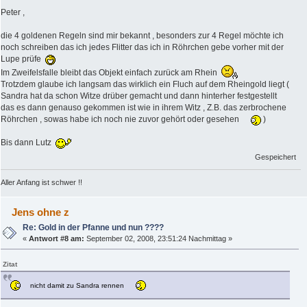
Peter ,
die 4 goldenen Regeln sind mir bekannt , besonders zur 4 Regel möchte ich
noch schreiben das ich jedes Flitter das ich in Röhrchen gebe vorher mit der
Lupe prüfe
Im Zweifelsfalle bleibt das Objekt einfach zurück am Rhein
Trotzdem glaube ich langsam das wirklich ein Fluch auf dem Rheingold liegt (
Sandra hat da schon Witze drüber gemacht und dann hinterher festgestellt
das es dann genauso gekommen ist wie in ihrem Witz , Z.B. das zerbrochene
Röhrchen , sowas habe ich noch nie zuvor gehört oder gesehen
)
Bis dann Lutz
Gespeichert
Aller Anfang ist schwer !!
Jens ohne z
Re: Gold in der Pfanne und nun ????
«
Antwort #8 am:
September 02, 2008, 23:51:24 Nachmittag »
Zitat
nicht damit zu Sandra rennen