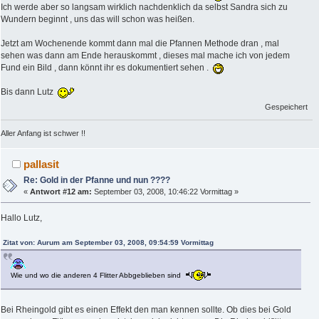
Ich werde aber so langsam wirklich nachdenklich da selbst Sandra sich zu
Wundern beginnt , uns das will schon was heißen.
Jetzt am Wochenende kommt dann mal die Pfannen Methode dran , mal
sehen was dann am Ende herauskommt , dieses mal mache ich von jedem
Fund ein Bild , dann könnt ihr es dokumentiert sehen .
Bis dann Lutz
Gespeichert
Aller Anfang ist schwer !!
pallasit
Re: Gold in der Pfanne und nun ????
«
Antwort #12 am:
September 03, 2008, 10:46:22 Vormittag »
Hallo Lutz,
Zitat von: Aurum am September 03, 2008, 09:54:59 Vormittag
Wie und wo die anderen 4 Flitter Abbgeblieben sind
Bei Rheingold gibt es einen Effekt den man kennen sollte. Ob dies bei Gold