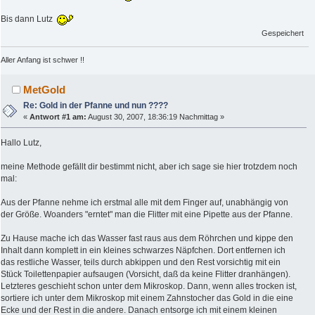
Bis dann Lutz
Gespeichert
Aller Anfang ist schwer !!
MetGold
Re: Gold in der Pfanne und nun ????
«
Antwort #1 am:
August 30, 2007, 18:36:19 Nachmittag »
Hallo Lutz,
meine Methode gefällt dir bestimmt nicht, aber ich sage sie hier trotzdem noch
mal:
Aus der Pfanne nehme ich erstmal alle mit dem Finger auf, unabhängig von
der Größe. Woanders "erntet" man die Flitter mit eine Pipette aus der Pfanne.
Zu Hause mache ich das Wasser fast raus aus dem Röhrchen und kippe den
Inhalt dann komplett in ein kleines schwarzes Näpfchen. Dort entfernen ich
das restliche Wasser, teils durch abkippen und den Rest vorsichtig mit ein
Stück Toilettenpapier aufsaugen (Vorsicht, daß da keine Flitter dranhängen).
Letzteres geschieht schon unter dem Mikroskop. Dann, wenn alles trocken ist,
sortiere ich unter dem Mikroskop mit einem Zahnstocher das Gold in die eine
Ecke und der Rest in die andere. Danach entsorge ich mit einem kleinen