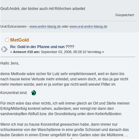
Gruß André, der bisher auch mit Röhrchen arbeitet
Gespeichert
Ural Exkursionen -
www.andre-blasig.de
oder
www.ural.andre-blasig.de
MetGold
Re: Gold in der Pfanne und nun ????
«
Antwort #10 am:
September 03, 2008, 08:28:10 Vormittag »
Hallo Jens,
deine Methode wäre sicher für Lutz sehr empfehlenswert, weil er dann bis
nach hause keine Verluste mehr erleidet, und wenn doch, er das ja gar nicht
mehr merken würde, weil er ja vorher gar nicht weiß wieviel Flitter im
Konzentrat sind.
Für mich wäre das eher nichts, ich will immer gleich an Ort und Stelle meinen
Erfolg/Mißerfolg konkret sehen, außerdem, wer reinigt mir dann den
sandverstopften Abfluß bzw. die Grundleitung unter dem Kellerfußboden.
Wenn ich mal zu hause Konzentrat gewaschen habe, dann immer nur
schluckweise von der Waschpfanne in eine große Schüssel und danach das
taube Gestein in einen Eimer umgefüllt für den Garten oder die Mülltonne. ...