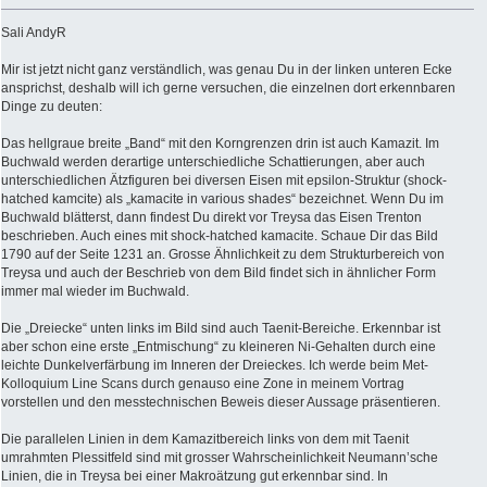
Sali AndyR
Mir ist jetzt nicht ganz verständlich, was genau Du in der linken unteren Ecke
ansprichst, deshalb will ich gerne versuchen, die einzelnen dort erkennbaren
Dinge zu deuten:
Das hellgraue breite „Band“ mit den Korngrenzen drin ist auch Kamazit. Im
Buchwald werden derartige unterschiedliche Schattierungen, aber auch
unterschiedlichen Ätzfiguren bei diversen Eisen mit epsilon-Struktur (shock-
hatched kamcite) als „kamacite in various shades“ bezeichnet. Wenn Du im
Buchwald blätterst, dann findest Du direkt vor Treysa das Eisen Trenton
beschrieben. Auch eines mit shock-hatched kamacite. Schaue Dir das Bild
1790 auf der Seite 1231 an. Grosse Ähnlichkeit zu dem Strukturbereich von
Treysa und auch der Beschrieb von dem Bild findet sich in ähnlicher Form
immer mal wieder im Buchwald.
Die „Dreiecke“ unten links im Bild sind auch Taenit-Bereiche. Erkennbar ist
aber schon eine erste „Entmischung“ zu kleineren Ni-Gehalten durch eine
leichte Dunkelverfärbung im Inneren der Dreieckes. Ich werde beim Met-
Kolloquium Line Scans durch genauso eine Zone in meinem Vortrag
vorstellen und den messtechnischen Beweis dieser Aussage präsentieren.
Die parallelen Linien in dem Kamazitbereich links von dem mit Taenit
umrahmten Plessitfeld sind mit grosser Wahrscheinlichkeit Neumann’sche
Linien, die in Treysa bei einer Makroätzung gut erkennbar sind. In