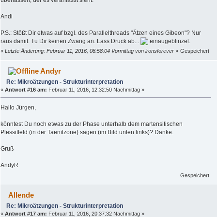
überlassen, der es veranlasst sieht.
Andi
P.S.: Stößt Dir etwas auf bzgl. des Parallelthreads "Ätzen eines Gibeon"? Nur
raus damit. Tu Dir keinen Zwang an. Lass Druck ab...
«
Letzte Änderung: Februar 11, 2016, 08:58:04 Vormittag von ironsforever
»
Gespeichert
Andyr
Re: Mikroätzungen - Strukturinterpretation
«
Antwort #16 am:
Februar 11, 2016, 12:32:50 Nachmittag »
Hallo Jürgen,
könntest Du noch etwas zu der Phase unterhalb dem martensitischen
Plessitfeld (in der Taenitzone) sagen (im Bild unten links)? Danke.
Gruß
AndyR
Gespeichert
Allende
Re: Mikroätzungen - Strukturinterpretation
«
Antwort #17 am:
Februar 11, 2016, 20:37:32 Nachmittag »