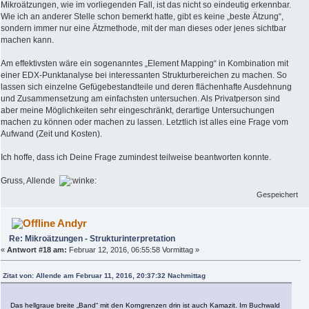
Mikroätzungen, wie im vorliegenden Fall, ist das nicht so eindeutig erkennbar.
Wie ich an anderer Stelle schon bemerkt hatte, gibt es keine „beste Ätzung“,
sondern immer nur eine Ätzmethode, mit der man dieses oder jenes sichtbar
machen kann.
Am effektivsten wäre ein sogenanntes „Element Mapping“ in Kombination mit
einer EDX-Punktanalyse bei interessanten Strukturbereichen zu machen. So
lassen sich einzelne Gefügebestandteile und deren flächenhafte Ausdehnung
und Zusammensetzung am einfachsten untersuchen. Als Privatperson sind
aber meine Möglichkeiten sehr eingeschränkt, derartige Untersuchungen
machen zu können oder machen zu lassen. Letztlich ist alles eine Frage vom
Aufwand (Zeit und Kosten).
Ich hoffe, dass ich Deine Frage zumindest teilweise beantworten konnte.
Gruss, Allende
Gespeichert
Andyr
Re: Mikroätzungen - Strukturinterpretation
«
Antwort #18 am:
Februar 12, 2016, 06:55:58 Vormittag »
Zitat von: Allende am Februar 11, 2016, 20:37:32 Nachmittag
Das hellgraue breite „Band“ mit den Korngrenzen drin ist auch Kamazit. Im Buchwald