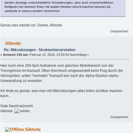
werden derartige unterschiedliche Schattierungen, aber auch unterschiedlichen
Ätzfiguren bei diversen Eisen mit epsilon-Struktur (shock-hatched kamcite) als
„kamacite in various shades“ bezeichnet.
Genau das meinte ich. Danke, Allende
Gespeichert
Allende
Re: Mikroätzungen - Strukturinterpretation
«
Antwort #19 am:
Februar 12, 2016, 23:59:54 Nachmittag »
Hier noch eine 200-fach Aufnahme vom gleichen Motivbereich von der
Trenngrenze im Kamazit. Oben thermisch umgewandelt beim Flug durch die
Atmosphäre, unten "normaler" Kamazit wie nach der alpha-Epsilon-alpha-
Umwandlung zu erwarten.
Ich finde es genial, was man mit Mikroätzungen alles tolles sichtbar machen
kann...
Gute Nacht wünscht
Allende
Gespeichert
Sikhote