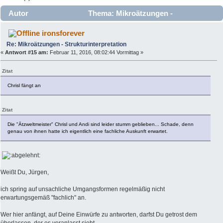
Autor
Thema: Mikroätzungen -
Strukturinterpretation (Gelesen 10376 mal)
ironsforever
Re: Mikroätzungen - Strukturinterpretation
«
Antwort #15 am:
Februar 11, 2016, 08:02:44 Vormittag »
Zitat
Chrisl fängt an
Zitat
Die "Ätzweltmeister" Chrisl und Andi sind leider stumm geblieben... Schade, denn
genau von ihnen hatte ich eigentlich eine fachliche Auskunft erwartet.
Weißt Du, Jürgen,
ich spring auf unsachliche Umgangsformen regelmäßig nicht
erwartungsgemäß "fachlich" an.
Wer hier anfängt, auf Deine Einwürfe zu antworten, darfst Du getrost dem