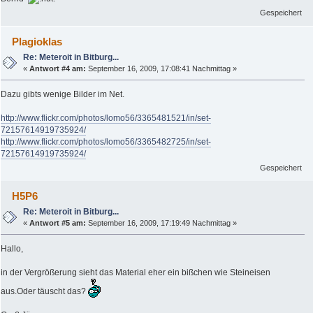
Gespeichert
Plagioklas
Re: Meteroit in Bitburg...
«
Antwort #4 am:
September 16, 2009, 17:08:41 Nachmittag »
Dazu gibts wenige Bilder im Net.
http://www.flickr.com/photos/lomo56/3365481521/in/set-
72157614919735924/
http://www.flickr.com/photos/lomo56/3365482725/in/set-
72157614919735924/
Gespeichert
H5P6
Re: Meteroit in Bitburg...
«
Antwort #5 am:
September 16, 2009, 17:19:49 Nachmittag »
Hallo,
in der Vergrößerung sieht das Material eher ein bißchen wie Steineisen
aus.Oder täuscht das?