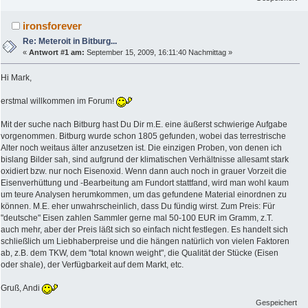
ironsforever
Re: Meteroit in Bitburg...
«
Antwort #1 am:
September 15, 2009, 16:11:40 Nachmittag »
Hi Mark,
erstmal willkommen im Forum!
Mit der suche nach Bitburg hast Du Dir m.E. eine äußerst schwierige Aufgabe
vorgenommen. Bitburg wurde schon 1805 gefunden, wobei das terrestrische
Alter noch weitaus älter anzusetzen ist. Die einzigen Proben, von denen ich
bislang Bilder sah, sind aufgrund der klimatischen Verhältnisse allesamt stark
oxidiert bzw. nur noch Eisenoxid. Wenn dann auch noch in grauer Vorzeit die
Eisenverhüttung und -Bearbeitung am Fundort stattfand, wird man wohl kaum
um teure Analysen herumkommen, um das gefundene Material einordnen zu
können. M.E. eher unwahrscheinlich, dass Du fündig wirst. Zum Preis: Für
"deutsche" Eisen zahlen Sammler gerne mal 50-100 EUR im Gramm, z.T.
auch mehr, aber der Preis läßt sich so einfach nicht festlegen. Es handelt sich
schließlich um Liebhaberpreise und die hängen natürlich von vielen Faktoren
ab, z.B. dem TKW, dem "total known weight", die Qualität der Stücke (Eisen
oder shale), der Verfügbarkeit auf dem Markt, etc.
Gruß, Andi
Gespeichert