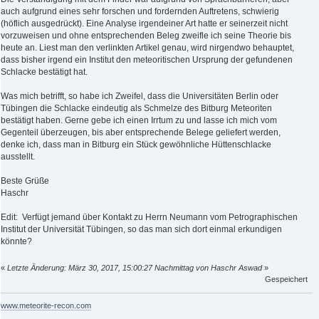
auch aufgrund eines sehr forschen und fordernden Auftretens, schwierig
(höflich ausgedrückt). Eine Analyse irgendeiner Art hatte er seinerzeit nicht
vorzuweisen und ohne entsprechenden Beleg zweifle ich seine Theorie bis
heute an. Liest man den verlinkten Artikel genau, wird nirgendwo behauptet,
dass bisher irgend ein Institut den meteoritischen Ursprung der gefundenen
Schlacke bestätigt hat.
Was mich betrifft, so habe ich Zweifel, dass die Universitäten Berlin oder
Tübingen die Schlacke eindeutig als Schmelze des Bitburg Meteoriten
bestätigt haben. Gerne gebe ich einen Irrtum zu und lasse ich mich vom
Gegenteil überzeugen, bis aber entsprechende Belege geliefert werden,
denke ich, dass man in Bitburg ein Stück gewöhnliche Hüttenschlacke
ausstellt.
Beste Grüße
Haschr
Edit: Verfügt jemand über Kontakt zu Herrn Neumann vom Petrographischen
Institut der Universität Tübingen, so das man sich dort einmal erkundigen
könnte?
«
Letzte Änderung: März 30, 2017, 15:00:27 Nachmittag von Haschr Aswad
»
Gespeichert
www.meteorite-recon.com