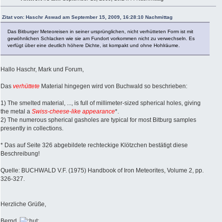
Zitat von: Haschr Aswad am September 15, 2009, 16:28:10 Nachmittag
Das Bitburger Meteoreisen in seiner ursprünglichen, nicht verhütteten Form ist mit
gewöhnlichen Schlacken wie sie am Fundort vorkommen nicht zu verwechseln. Es
verfügt über eine deutlich höhere Dichte, ist kompakt und ohne Hohlräume.
Hallo Haschr, Mark und Forum,
Das
verhüttete
Material hingegen wird von Buchwald so beschrieben:
1) The smelted material, ..., is full of millimeter-sized spherical holes, giving
the metal a
Swiss-cheese-like appearance
*.
2) The numerous spherical gasholes are typical for most Bitburg samples
presently in collections.
* Das auf Seite 326 abgebildete rechteckige Klötzchen bestätigt diese
Beschreibung!
Quelle: BUCHWALD V.F. (1975) Handbook of Iron Meteorites, Volume 2, pp.
326-327.
Herzliche Grüße,
Bernd