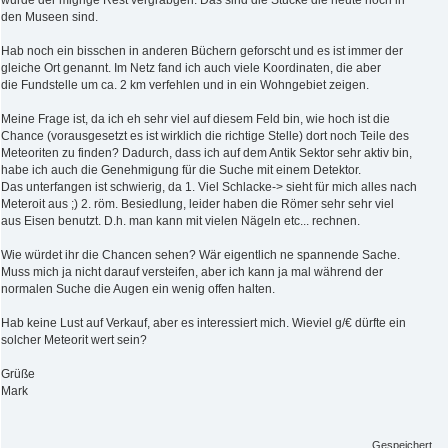
wurde der migrige Rest vergrabgen. Das sind die Stücke die heute noch in
den Museen sind.
Hab noch ein bisschen in anderen Büchern geforscht und es ist immer der
gleiche Ort genannt. Im Netz fand ich auch viele Koordinaten, die aber
die Fundstelle um ca. 2 km verfehlen und in ein Wohngebiet zeigen.
Meine Frage ist, da ich eh sehr viel auf diesem Feld bin, wie hoch ist die
Chance (vorausgesetzt es ist wirklich die richtige Stelle) dort noch Teile des
Meteoriten zu finden? Dadurch, dass ich auf dem Antik Sektor sehr aktiv bin,
habe ich auch die Genehmigung für die Suche mit einem Detektor.
Das unterfangen ist schwierig, da 1. Viel Schlacke-> sieht für mich alles nach
Meteroit aus ;) 2. röm. Besiedlung, leider haben die Römer sehr sehr viel
aus Eisen benutzt. D.h. man kann mit vielen Nägeln etc... rechnen.
Wie würdet ihr die Chancen sehen? Wär eigentlich ne spannende Sache.
Muss mich ja nicht darauf versteifen, aber ich kann ja mal während der
normalen Suche die Augen ein wenig offen halten.
Hab keine Lust auf Verkauf, aber es interessiert mich. Wieviel g/€ dürfte ein
solcher Meteorit wert sein?
Grüße
Mark
Gespeichert