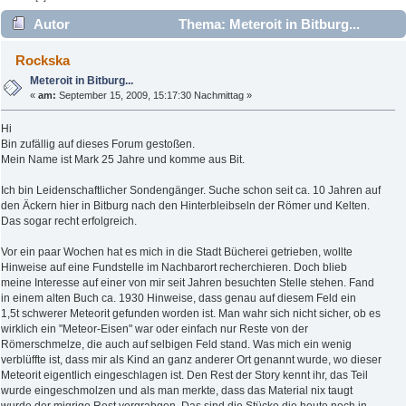
Autor
Thema: Meteroit in Bitburg...
(Gelesen 8650 mal)
Rockska
Meteroit in Bitburg...
«
am:
September 15, 2009, 15:17:30 Nachmittag »
Hi
Bin zufällig auf dieses Forum gestoßen.
Mein Name ist Mark 25 Jahre und komme aus Bit.
Ich bin Leidenschaftlicher Sondengänger. Suche schon seit ca. 10 Jahren auf
den Äckern hier in Bitburg nach den Hinterbleibseln der Römer und Kelten.
Das sogar recht erfolgreich.
Vor ein paar Wochen hat es mich in die Stadt Bücherei getrieben, wollte
Hinweise auf eine Fundstelle im Nachbarort recherchieren. Doch blieb
meine Interesse auf einer von mir seit Jahren besuchten Stelle stehen. Fand
in einem alten Buch ca. 1930 Hinweise, dass genau auf diesem Feld ein
1,5t schwerer Meteorit gefunden worden ist. Man wahr sich nicht sicher, ob es
wirklich ein "Meteor-Eisen" war oder einfach nur Reste von der
Römerschmelze, die auch auf selbigen Feld stand. Was mich ein wenig
verblüffte ist, dass mir als Kind an ganz anderer Ort genannt wurde, wo dieser
Meteorit eigentlich eingeschlagen ist. Den Rest der Story kennt ihr, das Teil
wurde eingeschmolzen und als man merkte, dass das Material nix taugt