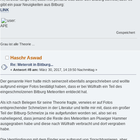
gibt ein paar Neuigkeiten aus Bitburg:
LINK
APE
Gespeichert
Grau ist alle Theorie ...
Haschr Aswad
Re: Meteroit in Bitburg...
«
Antwort #8 am:
März 30, 2017, 14:19:50 Nachmittag »
Der genannte Herr hatte mich seinerzeit ebenfalls angeschrieben und wollte
aufgrund einiger Fotos bestätigt haben, dass er bei Wülfrath ein Teil des
eingeschmolzenen Bitburg Meteoriten entdeckt hat.
Als ich nach Belegen für seine Theorie fragte, verwies er auf Fotos
entsprechender Schmelzen in der Literatur und teilte mir mit, dass ein großer
Teil der Bitburg-Schmelze ja nie aufgefunden worden sei, also sei es
naheliegend, dass jemand die Reste des Meteoriten am Pluwiger Hammer
ausgegraben habe und diese nach Wülfrath verbracht und dort vergraben
habe.
Die Verständigung mit dem Finder war aufgrund von Sprachbarrieren, aber