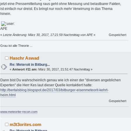
jetzt eine Pressemitteilung raus geht ohne Messung und belastbarer Fakten,
ist einfach nur dreist. Es bringt nur noch mehr Verwirrung in das Thema
hinein.
APE
«
Letzte Änderung: März 30, 2017, 17:21:59 Nachmittag von APE
»
Gespeichert
Grau ist alle Theorie ...
Haschr Aswad
Re: Meteroit in Bitburg...
«
Antwort #11 am:
März 30, 2017, 21:51:47 Nachmittag »
Dann bist Du wahrscheinlich genau wie ich einer der "diversen angeblichen
Experten" die Herr Kes laut dieser Quelle kontaktiert hatte:
http://bertalsblog.blogspot.de/2017/03/bitburger-eisenmeteorit-kehrt-
heim.html
Gespeichert
www.meteorite-recon.com
m3t3orites.com