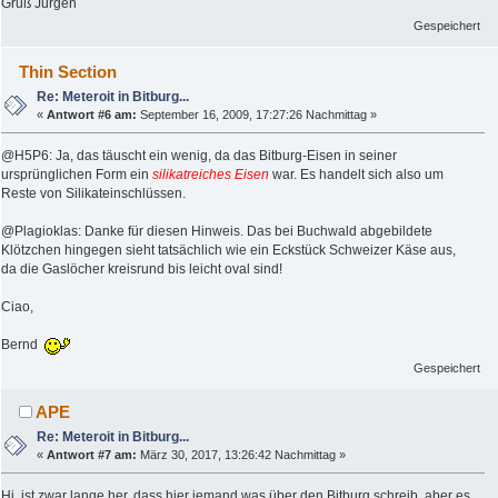
Gruß Jürgen
Gespeichert
Thin Section
Re: Meteroit in Bitburg...
«
Antwort #6 am:
September 16, 2009, 17:27:26 Nachmittag »
@H5P6: Ja, das täuscht ein wenig, da das Bitburg-Eisen in seiner
ursprünglichen Form ein
silikatreiches Eisen
war. Es handelt sich also um
Reste von Silikateinschlüssen.
@Plagioklas: Danke für diesen Hinweis. Das bei Buchwald abgebildete
Klötzchen hingegen sieht tatsächlich wie ein Eckstück Schweizer Käse aus,
da die Gaslöcher kreisrund bis leicht oval sind!
Ciao,
Bernd
Gespeichert
APE
Re: Meteroit in Bitburg...
«
Antwort #7 am:
März 30, 2017, 13:26:42 Nachmittag »
Hi, ist zwar lange her, dass hier jemand was über den Bitburg schreib, aber es