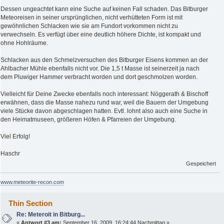
Dessen ungeachtet kann eine Suche auf keinen Fall schaden. Das Bitburger
Meteoreisen in seiner ursprünglichen, nicht verhütteten Form ist mit
gewöhnlichen Schlacken wie sie am Fundort vorkommen nicht zu
verwechseln. Es verfügt über eine deutlich höhere Dichte, ist kompakt und
ohne Hohlräume.
Schlacken aus den Schmelzversuchen des Bitburger Eisens kommen an der
Ahlbacher Mühle ebenfalls nicht vor. Die 1,5 t Masse ist seinerzeit ja nach
dem Pluwiger Hammer verbracht worden und dort geschmolzen worden.
Vielleicht für Deine Zwecke ebenfalls noch interessant: Nöggerath & Bischoff
erwähnen, dass die Masse nahezu rund war, weil die Bauern der Umgebung
viele Stücke davon abgeschlagen hatten. Evtl. lohnt also auch eine Suche in
den Heimatmuseen, größeren Höfen & Pfarreien der Umgebung.
Viel Erfolg!
Haschr
Gespeichert
www.meteorite-recon.com
Thin Section
Re: Meteroit in Bitburg...
«
Antwort #3 am:
September 16, 2009, 16:24:44 Nachmittag »