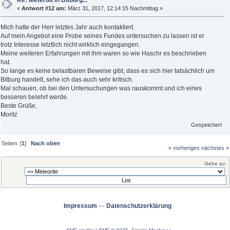
Re: Meteroit in Bitburg...
«
Antwort #12 am:
März 31, 2017, 12:14:15 Nachmittag »
Mich hatte der Herr letztes Jahr auch kontaktiert.
Auf mein Angebot eine Probe seines Fundes untersuchen zu lassen ist er
trotz Interesse letztlich nicht wirklich eingegangen.
Meine weiteren Erfahrungen mit ihm waren so wie Haschr es beschrieben
hat.
So lange es keine belastbaren Beweise gibt, dass es sich hier tatsächlich um
Bitburg handelt, sehe ich das auch sehr kritisch.
Mal schauen, ob bei den Untersuchungen was rauskommt und ich eines
besseren belehrt werde.
Beste Grüße,
Moritz
Gespeichert
Seiten: [
1
]
Nach oben
« vorheriges
nächstes »
Gehe zu:
Impressum
---
Datenschutzerklärung