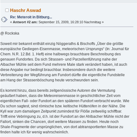
Haschr Aswad
Re: Meteroit in Bitburg...
«
Antwort #2 am:
September 15, 2009, 16:28:10 Nachmittag »
@ Rockska
Soweit mir bekannt enthält einzig Nöggeraths & Bischoffs „Über die größte
europäische Gediegen-Eisenmasse, meteorischen Ursprungs“ (In: Journal für
Chem. N.R. 12.Bd. 1. Heft) eine halbwegs brauchbare Beschreibung des
genauen Fundortes. Da sich Strassen- und Parzellenführung nahe der
Albacher Mühle seit dem Fund mehrere Male stark verändert haben, ist auch
diese Angabe nur bedingt brauchbar. Insbesondere durch die weitere
Verbreiterung der Wegführung am Fundort dürfte die eigentliche Fundstelle
am Hang der Strassenböschung heute verschwunden sein.
Es kommt hinzu, dass bereits zeitgenössische Autoren die Vermutung
geäußert haben, dass die Meteoreisenmasse in geschichtlicher Zeit vom
eigentlichen Fall- oder Fundort an den späteren Fundort verbracht wurde. Wie
Du schon sagtest, sind römische bzw. keltische Hüttenöfen in der Nähe. Die
Kyll war zum damaligen Zeitpunkt zumindest für Flöße zeitweilig schiffbar.
Trifft eine Vebringung zu, d.h. ist der Fundort an der Ahlbacher Mühle nicht der
Fallort, sinken die Chancen, dort weitere Massen zu finden. Heute noch
Shale-Fragmente der ursprünglichen, von dort abtransportierten Masse zu
finden halte ich für wenig wahrscheinlich.