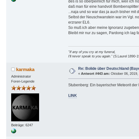
des is so oberpeinlich für mich, weil ich 
daß man für eine handvoll Bombensplitter
...naja und so war das ja auch bisher mit
Selbst der Neuschwanstein war im Vgl. noc
erzrarer EL6.
So muß ich aber meine Ignoranz zugeben un
Bleibt mir nur zu sagen, Pardong ich lag 
"If any of you cry at my funeral,
I'll never speak to you again."
(S.Laurel 1890-1
Re: Bolide über Deutschland (Bay
karmaka
«
Antwort #443 am:
Oktober 06, 2019, 
Administrator
Foren-Legende
Stubenberg: Ein bayerischer Meteorit der
LINK
Beiträge: 6247