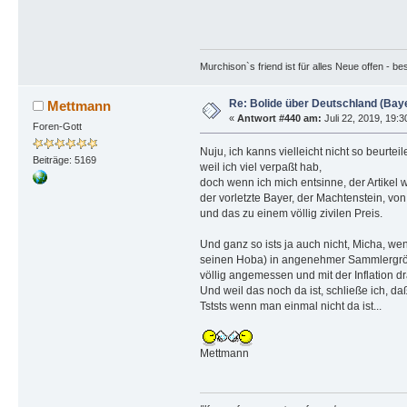
Murchison`s friend ist für alles Neue offen - b
Re: Bolide über Deutschland (Bay
Mettmann
«
Antwort #440 am:
Juli 22, 2019, 19:
Foren-Gott
Nuju, ich kanns vielleicht nicht so beurteil
Beiträge: 5169
weil ich viel verpaßt hab,
doch wenn ich mich entsinne, der Artikel wa
der vorletzte Bayer, der Machtenstein, von
und das zu einem völlig zivilen Preis.
Und ganz so ists ja auch nicht, Micha, we
seinen Hoba) in angenehmer Sammlergröße 
völlig angemessen und mit der Inflation d
Und weil das noch da ist, schließe ich, da
Tststs wenn man einmal nicht da ist...
Mettmann