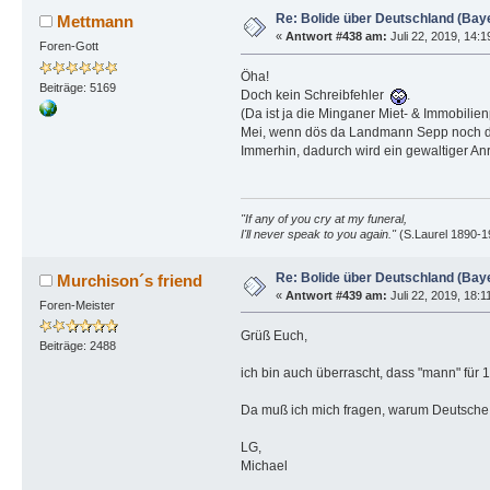
Re: Bolide über Deutschland (Bay
Mettmann
«
Antwort #438 am:
Juli 22, 2019, 14:
Foren-Gott
Öha!
Beiträge: 5169
Doch kein Schreibfehler
.
(Da ist ja die Minganer Miet- & Immobilie
Mei, wenn dös da Landmann Sepp noch der
Immerhin, dadurch wird ein gewaltiger Anre
"If any of you cry at my funeral,
I'll never speak to you again."
(S.Laurel 1890-1
Re: Bolide über Deutschland (Bay
Murchison´s friend
«
Antwort #439 am:
Juli 22, 2019, 18:1
Foren-Meister
Grüß Euch,
Beiträge: 2488
ich bin auch überrascht, dass "mann" für 
Da muß ich mich fragen, warum Deutsche M
LG,
Michael