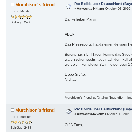
Re: Bolide über Deutschland (Bay
Murchison´s friend
«
Antwort #444 am:
Oktober 06, 2019, 
Foren-Meister
Danke lieber Martin,
Beiträge: 2488
ABER :
Das Presseportal hat da einen deftigen Fe
Bereits nach fünf Tagen konnte das Stre
waren schon sechs Tage nach dem Fall al
wurde ein kompletter Steinmeteorit von 1,
Liebe Grüße,
Michael
Murchison`s friend ist für alles Neue offen - b
Re: Bolide über Deutschland (Bay
Murchison´s friend
«
Antwort #445 am:
Oktober 06, 2019, 
Foren-Meister
Grüß Euch,
Beiträge: 2488