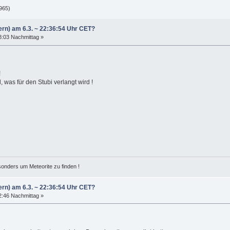
965)
ern) am 6.3. ~ 22:36:54 Uhr CET?
38:03 Nachmittag »
!
 was für den Stubi verlangt wird !
esonders um Meteorite zu finden !
ern) am 6.3. ~ 22:36:54 Uhr CET?
32:46 Nachmittag »