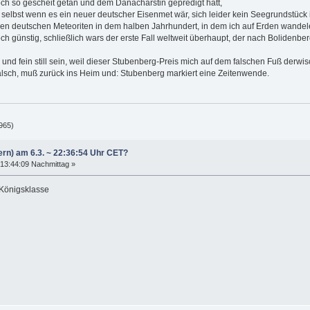
noch so gescheit getan und dem Danacharstin gepredigt hatt,
 selbst wenn es ein neuer deutscher Eisenmet wär, sich leider kein Seegrundstück 
 den deutschen Meteoriten in dem halben Jahrhundert, in dem ich auf Erden wandel
h günstig, schließlich wars der erste Fall weltweit überhaupt, der nach Bolidenb
d fein still sein, weil dieser Stubenberg-Preis mich auf dem falschen Fuß derwis
falsch, muß zurück ins Heim und: Stubenberg markiert eine Zeitenwende.
965)
ern) am 6.3. ~ 22:36:54 Uhr CET?
13:44:09 Nachmittag »
 Königsklasse