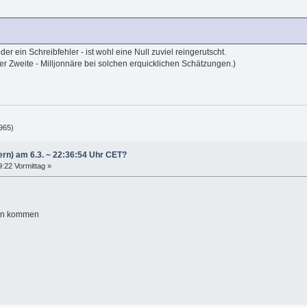
r ein Schreibfehler - ist wohl eine Null zuviel reingerutscht.
der Zweite - Milljonnäre bei solchen erquicklichen Schätzungen.)
965)
ern) am 6.3. ~ 22:36:54 Uhr CET?
9:22 Vormittag »
gen kommen