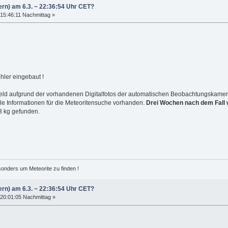
ern) am 6.3. ~ 22:36:54 Uhr CET?
15:46:11 Nachmittag »
hler eingebaut !
ufeld aufgrund der vorhandenen Digitalfotos der automatischen Beobachtungskam
le Informationen für die Meteoritensuche vorhanden.
Drei Wochen nach dem Fall w
3 kg gefunden.
esonders um Meteorite zu finden !
ern) am 6.3. ~ 22:36:54 Uhr CET?
20:01:05 Nachmittag »