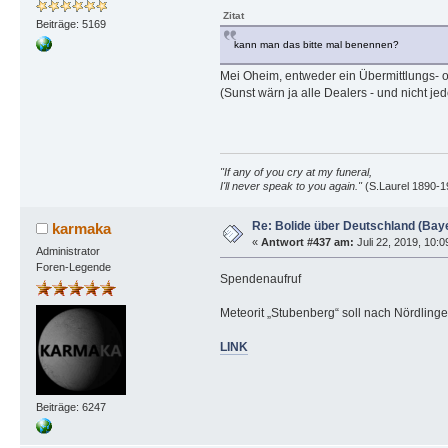
Zitat
Beiträge: 5169
kann man das bitte mal benennen?
Mei Oheim, entweder ein Übermittlungs- ode
(Sunst wärn ja alle Dealers - und nicht je
"If any of you cry at my funeral,
I'll never speak to you again."
(S.Laurel 1890-1
Re: Bolide über Deutschland (Bay
karmaka
«
Antwort #437 am:
Juli 22, 2019, 10:0
Administrator
Foren-Legende
Spendenaufruf
Meteorit „Stubenberg“ soll nach Nördlin
LINK
Beiträge: 6247