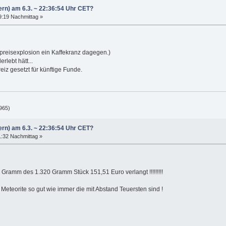
ern) am 6.3. ~ 22:36:54 Uhr CET?
19:19 Nachmittag »
npreisexplosion ein Kaffekranz dagegen.)
lebt hätt...
iz gesetzt für künftige Funde.
965)
ern) am 6.3. ~ 22:36:54 Uhr CET?
1:32 Nachmittag »
1 Gramm des 1.320 Gramm Stück 151,51 Euro verlangt !!!!!!!!!
eteorite so gut wie immer die mit Abstand Teuersten sind !