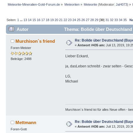
Meteorite-Mineralien-Gold-Forum.de
»
Meteoriten
»
Meteorite
(Moderator:
JaH073
) »
Seiten:
1
...
13
14
15
16
17
18
19
20
21
22
23
24
25
26
27
28
29
[
30
]
31
32
33
34
35
N
Autor
Thema: Bolide über Deutschland 
Re: Bolide über Deutschland (Bay
Murchison´s friend
«
Antwort #435 am:
Juli 13, 2019, 19:
Foren-Meister
Lieber Eckard,
Beiträge: 2488
ja, dasLeben schreibt - zwar selten - Gesc
LG,
Michael
Murchison`s friend ist für alles Neue offen - b
Re: Bolide über Deutschland (Bay
Mettmann
«
Antwort #436 am:
Juli 13, 2019, 20:
Foren-Gott