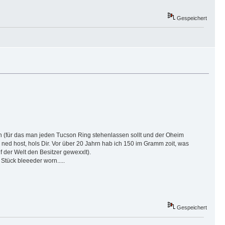
Gespeichert
sen (für das man jeden Tucson Ring stehenlassen sollt und der Oheim
ed host, hols Dir. Vor über 20 Jahrn hab ich 150 im Gramm zoit, was
 der Welt den Besitzer gewexxlt).
Stück bleeeder worn.....
Gespeichert