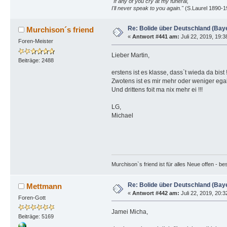
"If any of you cry at my funeral,
I'll never speak to you again."
(S.Laurel 1890-1
Re: Bolide über Deutschland (Bay
Murchison´s friend
«
Antwort #441 am:
Juli 22, 2019, 19:
Foren-Meister
Lieber Martin,
Beiträge: 2488
erstens ist es klasse, dass`t wieda da bist 
Zwotens ist es mir mehr oder weniger egal,
Und drittens foit ma nix mehr ei !!!
LG,
Michael
Murchison`s friend ist für alles Neue offen - b
Re: Bolide über Deutschland (Bay
Mettmann
«
Antwort #442 am:
Juli 22, 2019, 20:
Foren-Gott
Jamei Micha,
Beiträge: 5169