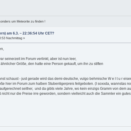
esonders um Meteorite zu finden !
ern) am 6.3. ~ 22:36:54 Uhr CET?
30:53 Nachmittag »
en,
r seinerzeit im Forum verlinkt, aber ist nun leer,
 ähnlicher Größe, den hatte eine Person gekauft, um ihn zu stiften
nnst schaust - just gerade wird das demi-deutsche, vulgo behmische W e l t u r ei
hier im Forum zum halben Stubentigerpreis feilgeboten. (I soxxda, wannstas no n
raufgerechnet seither, und da gibts viele Jahre, wo kein einzigs Gramm von dem auf
ß nicht nur die Preise irre geworden, sondern vielleicht auch die Sammler ein gutes 