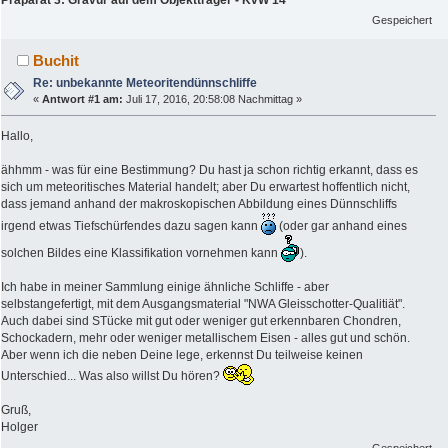
Präparat 3: Gravur auf dem Objektträger - KvW 14
Gespeichert
Buchit
Re: unbekannte Meteoritendünnschliffe
«
Antwort #1 am:
Juli 17, 2016, 20:58:08 Nachmittag »
Hallo,
ähhmm - was für eine Bestimmung? Du hast ja schon richtig erkannt, dass es
sich um meteoritisches Material handelt; aber Du erwartest hoffentlich nicht,
dass jemand anhand der makroskopischen Abbildung eines Dünnschliffs
irgend etwas Tiefschürfendes dazu sagen kann
(oder gar anhand eines
solchen Bildes eine Klassifikation vornehmen kann
).
Ich habe in meiner Sammlung einige ähnliche Schliffe - aber
selbstangefertigt, mit dem Ausgangsmaterial "NWA Gleisschotter-Qualitiät".
Auch dabei sind STücke mit gut oder weniger gut erkennbaren Chondren,
Schockadern, mehr oder weniger metallischem Eisen - alles gut und schön.
Aber wenn ich die neben Deine lege, erkennst Du teilweise keinen
Unterschied... Was also willst Du hören?
Gruß,
Holger
Gespeichert