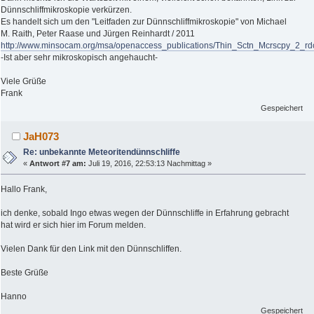
Dünnschliffmikroskopie verkürzen.
Es handelt sich um den "Leitfaden zur Dünnschliffmikroskopie" von Michael
M. Raith, Peter Raase und Jürgen Reinhardt / 2011
http://www.minsocam.org/msa/openaccess_publications/Thin_Sctn_Mcrscpy_2_rd
-Ist aber sehr mikroskopisch angehaucht-
Viele Grüße
Frank
Gespeichert
JaH073
Re: unbekannte Meteoritendünnschliffe
«
Antwort #7 am:
Juli 19, 2016, 22:53:13 Nachmittag »
Hallo Frank,
ich denke, sobald Ingo etwas wegen der Dünnschliffe in Erfahrung gebracht
hat wird er sich hier im Forum melden.
Vielen Dank für den Link mit den Dünnschliffen.
Beste Grüße
Hanno
Gespeichert