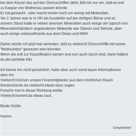
bei dem Kürzel das auf den Dünnschliffen steht, fällt mir nur ein, daß es evtl
zu Kaspar von Wuthenau passen könnte.
Er hat gemacht - oder macht immer noch ein wenig mit Meteoriten.
Vor 2 Jahren war er in HH als Aussteller auf der dortigen Börse und an
seinem Stand hatte er neben diversen Mineralien auch einige der typisch von
Mineralienhändlern angebotenen Meteorite wie Gibeon und Sikhote, aber
auch einige unklassifizierte aus dem Oman und NWA.
Daher würde ich jetzt mal vermuten, daß es vielleicht Dünnschliffe mit seiner
"fieldnumber" gewesen sein könnten.
Wenn die evtl zur Klassifikation kamen und nun auch durch sind, dann hättest
du die perfekte Info.
Ich kenne ihn nicht persönlich, habe aber auch sonst kaum Informationen
über ihn.
Vielleicht können unsere Forenmitglieder aus dem nördlichen Raum
Deutschlands da vielleicht etwas dazu sagen.
Forsche mal in dieser Richtung weiter.
Vielleicht kommt da etwas raus.
Beste Grüße
Hanno
Gespeichert