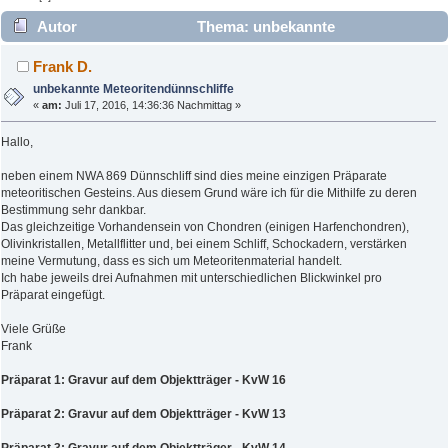
Autor
Thema: unbekannte
Meteoritendünnschliffe (Gelesen 4998 mal)
Frank D.
unbekannte Meteoritendünnschliffe
«
am:
Juli 17, 2016, 14:36:36 Nachmittag »
Hallo,
neben einem NWA 869 Dünnschliff sind dies meine einzigen Präparate
meteoritischen Gesteins. Aus diesem Grund wäre ich für die Mithilfe zu deren
Bestimmung sehr dankbar.
Das gleichzeitige Vorhandensein von Chondren (einigen Harfenchondren),
Olivinkristallen, Metallflitter und, bei einem Schliff, Schockadern, verstärken
meine Vermutung, dass es sich um Meteoritenmaterial handelt.
Ich habe jeweils drei Aufnahmen mit unterschiedlichen Blickwinkel pro
Präparat eingefügt.
Viele Grüße
Frank
Präparat 1: Gravur auf dem Objektträger - KvW 16
Präparat 2: Gravur auf dem Objektträger - KvW 13