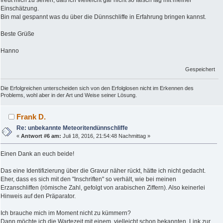
freut mich zu sehen, daß ich vielleicht gar nicht so falsch lag mit meiner
Einschätzung.
Bin mal gespannt was du über die Dünnschliffe in Erfahrung bringen kannst.
Beste Grüße
Hanno
Gespeichert
Die Erfolgreichen unterscheiden sich von den Erfolglosen nicht im Erkennen des
Problems, wohl aber in der Art und Weise seiner Lösung.
Frank D.
Re: unbekannte Meteoritendünnschliffe
«
Antwort #6 am:
Juli 18, 2016, 21:54:48 Nachmittag »
Einen Dank an euch beide!
Das eine Identifizierung über die Gravur näher rückt, hätte ich nicht gedacht.
Eher, dass es sich mit den "Inschriften" so verhält, wie bei meinen
Erzanschliffen (römische Zahl, gefolgt von arabischen Ziffern). Also keinerlei
Hinweis auf den Präparator.
Ich brauche mich im Moment nicht zu kümmern?
Dann möchte ich die Wartezeit mit einem, vielleicht schon bekannten, Link zur