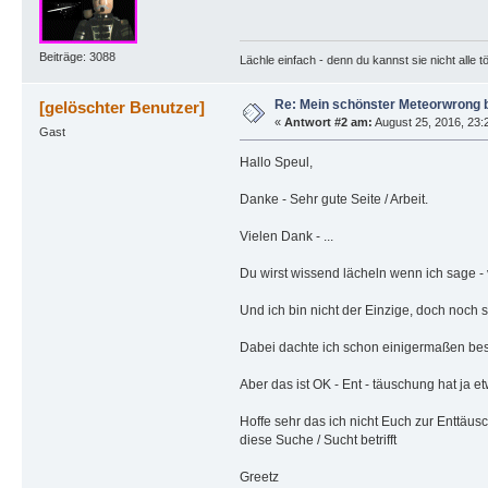
Beiträge: 3088
Lächle einfach - denn du kannst sie nicht alle t
Re: Mein schönster Meteorwrong b
[gelöschter Benutzer]
«
Antwort #2 am:
August 25, 2016, 23:
Gast
Hallo Speul,
Danke - Sehr gute Seite / Arbeit.
Vielen Dank - ...
Du wirst wissend lächeln wenn ich sage -
Und ich bin nicht der Einzige, doch noch 
Dabei dachte ich schon einigermaßen bess
Aber das ist OK - Ent - täuschung hat ja e
Hoffe sehr das ich nicht Euch zur Enttäus
diese Suche / Sucht betrifft
Greetz