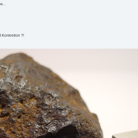
e...
t Konkretion ?!