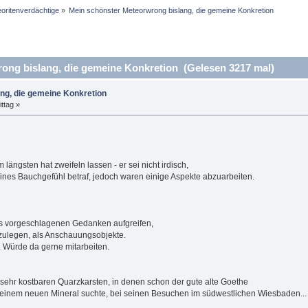
oritenverdächtige
»
Mein schönster Meteorwrong bislang, die gemeine Konkretion
ng bislang, die gemeine Konkretion (Gelesen 3217 mal)
ng, die gemeine Konkretion
ttag »
längsten hat zweifeln lassen - er sei nicht irdisch,
ines Bauchgefühl betraf, jedoch waren einige Aspekte abzuarbeiten.
its vorgeschlagenen Gedanken aufgreifen,
nzulegen, als Anschauungsobjekte.
.. Würde da gerne mitarbeiten.
sehr kostbaren Quarzkarsten, in denen schon der gute alte Goethe
inem neuen Mineral suchte, bei seinen Besuchen im südwestlichen Wiesbaden...