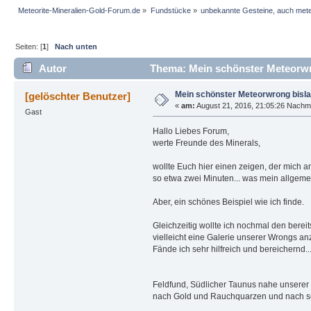
Meteorite-Mineralien-Gold-Forum.de
»
Fundstücke
»
unbekannte Gesteine, auch mete
Seiten: [
1
]
Nach unten
Autor
Thema: Mein schönster Meteorwro
Mein schönster Meteorwrong bisla
[gelöschter Benutzer]
«
am:
August 21, 2016, 21:05:26 Nachmi
Gast
Hallo Liebes Forum,
werte Freunde des Minerals,
wollte Euch hier einen zeigen, der mich am 
so etwa zwei Minuten... was mein allgeme
Aber, ein schönes Beispiel wie ich finde.
Gleichzeitig wollte ich nochmal den bere
vielleicht eine Galerie unserer Wrongs a
Fände ich sehr hilfreich und bereichernd.
Feldfund, Südlicher Taunus nahe unserer 
nach Gold und Rauchquarzen und nach se