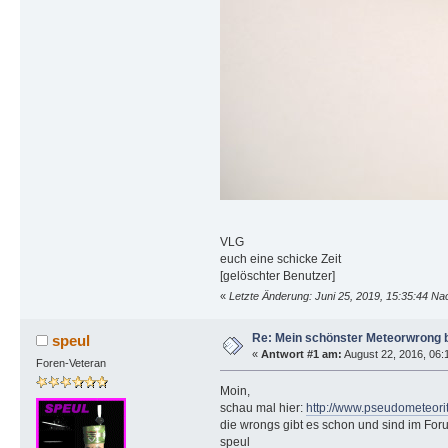
VLG
euch eine schicke Zeit
[gelöschter Benutzer]
«
Letzte Änderung: Juni 25, 2019, 15:35:44 N
Re: Mein schönster Meteorwrong b
speul
«
Antwort #1 am:
August 22, 2016, 06:1
Foren-Veteran
Moin,
schau mal hier:
http://www.pseudometeorit
die wrongs gibt es schon und sind im Foru
speul