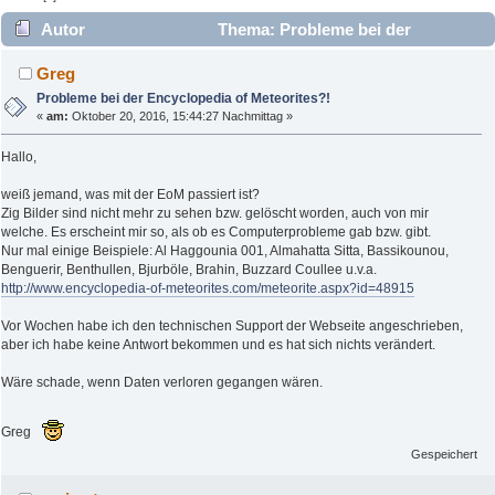
Autor
Thema: Probleme bei der
Encyclopedia of Meteorites?! (Gelesen 4258 mal)
Greg
Probleme bei der Encyclopedia of Meteorites?!
«
am:
Oktober 20, 2016, 15:44:27 Nachmittag »
Hallo,
weiß jemand, was mit der EoM passiert ist?
Zig Bilder sind nicht mehr zu sehen bzw. gelöscht worden, auch von mir
welche. Es erscheint mir so, als ob es Computerprobleme gab bzw. gibt.
Nur mal einige Beispiele: Al Haggounia 001, Almahatta Sitta, Bassikounou,
Benguerir, Benthullen, Bjurböle, Brahin, Buzzard Coullee u.v.a.
http://www.encyclopedia-of-meteorites.com/meteorite.aspx?id=48915
Vor Wochen habe ich den technischen Support der Webseite angeschrieben,
aber ich habe keine Antwort bekommen und es hat sich nichts verändert.
Wäre schade, wenn Daten verloren gegangen wären.
Greg
Gespeichert