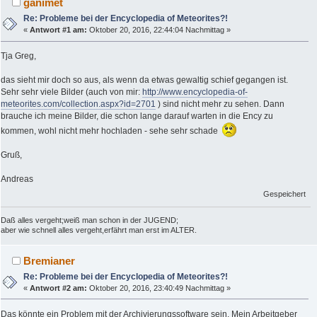
ganimet
Re: Probleme bei der Encyclopedia of Meteorites?!
«
Antwort #1 am:
Oktober 20, 2016, 22:44:04 Nachmittag »
Tja Greg,
das sieht mir doch so aus, als wenn da etwas gewaltig schief gegangen ist.
Sehr sehr viele Bilder (auch von mir:
http://www.encyclopedia-of-
meteorites.com/collection.aspx?id=2701
) sind nicht mehr zu sehen. Dann
brauche ich meine Bilder, die schon lange darauf warten in die Ency zu
kommen, wohl nicht mehr hochladen - sehe sehr schade
Gruß,
Andreas
Gespeichert
Daß alles vergeht;weiß man schon in der JUGEND;
aber wie schnell alles vergeht,erfährt man erst im ALTER.
Bremianer
Re: Probleme bei der Encyclopedia of Meteorites?!
«
Antwort #2 am:
Oktober 20, 2016, 23:40:49 Nachmittag »
Das könnte ein Problem mit der Archivierungssoftware sein. Mein Arbeitgeber