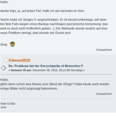
Hallo,
danke Ingo, ja, auf jeden Fall, hatte ich als nächstes im Sinn.
Vorhin habe ich Sergey V. angeschrieben. Er ist derzeit unterwegs, will aber
bei Bob Falls wegen eines Backup nachfragen (persönliche Anmerkung: das
wird es doch wohl hoffentlich geben...). Die Webseite wurde neulich auf eine
neue Plattform verlegt, dies könnte der Grund sein.
Greg
Gespeichert
Gibeon2010
Re: Probleme bei der Encyclopedia of Meteorites?!
«
Antwort #5 am:
Dezember 06, 2016, 05:21:58 Vormittag »
Hallo,
gibt's denn schon was Neues zum Stand der Dinge? Habe heute auch wieder
einige Bilder nicht angezeigt bekommen.
Gespeichert
Viele Grüße
Jens