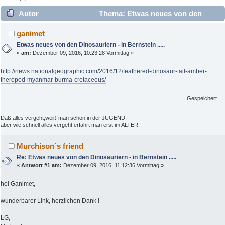
Autor
Thema: Etwas neues von den
Dinosauriern - in Bernstein ..... (Gelesen 5452 mal)
ganimet
Etwas neues von den Dinosauriern - in Bernstein .....
«
am:
Dezember 09, 2016, 10:23:28 Vormittag »
http://news.nationalgeographic.com/2016/12/feathered-dinosaur-tail-amber-
theropod-myanmar-burma-cretaceous/
Gespeichert
Daß alles vergeht;weiß man schon in der JUGEND;
aber wie schnell alles vergeht,erfährt man erst im ALTER.
Murchison´s friend
Re: Etwas neues von den Dinosauriern - in Bernstein .....
«
Antwort #1 am:
Dezember 09, 2016, 11:12:36 Vormittag »
hoi Ganimet,
wunderbarer Link, herzlichen Dank !
LG,