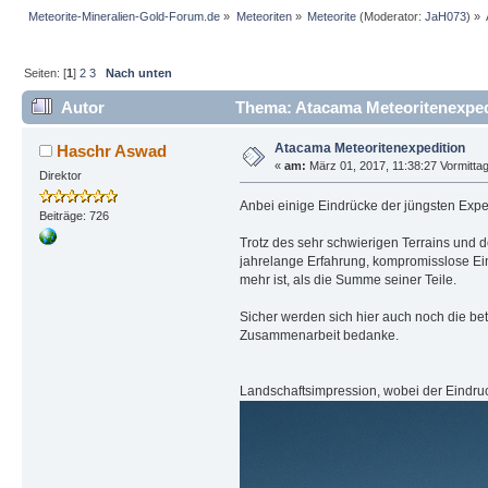
Meteorite-Mineralien-Gold-Forum.de
»
Meteoriten
»
Meteorite
(Moderator:
JaH073
) »
Seiten: [
1
]
2
3
Nach unten
Autor
Thema: Atacama Meteoritenexped
Atacama Meteoritenexpedition
Haschr Aswad
«
am:
März 01, 2017, 11:38:27 Vormittag
Direktor
Anbei einige Eindrücke der jüngsten Exped
Beiträge: 726
Trotz des sehr schwierigen Terrains und d
jahrelange Erfahrung, kompromisslose Ei
mehr ist, als die Summe seiner Teile.
Sicher werden sich hier auch noch die b
Zusammenarbeit bedanke.
Landschaftsimpression, wobei der Eindruc