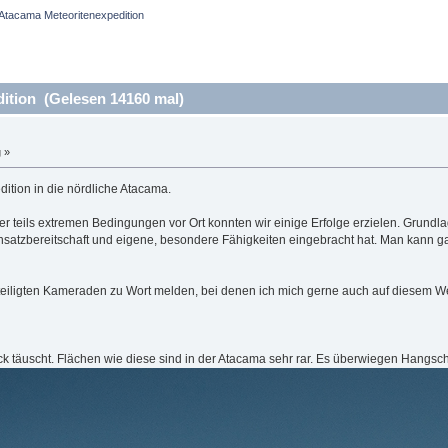
Atacama Meteoritenexpedition 
ition (Gelesen 14160 mal)
 »
ition in die nördliche Atacama.
er teils extremen Bedingungen vor Ort konnten wir einige Erfolge erzielen. Grundla
nsatzbereitschaft und eigene, besondere Fähigkeiten eingebracht hat. Man kann g
eteiligten Kameraden zu Wort melden, bei denen ich mich gerne auch auf diesem 
k täuscht. Flächen wie diese sind in der Atacama sehr rar. Es überwiegen Hangs