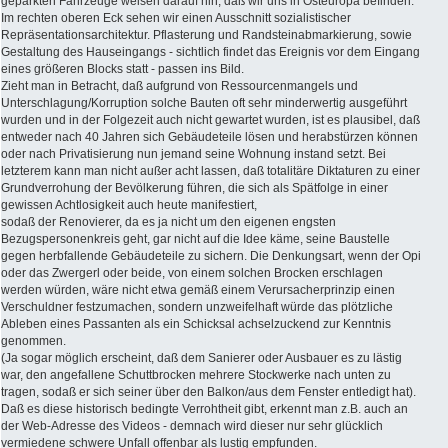
geparkten Fahrzeuge weisen darauf hin, daß wir uns in Osteuropa befinden.
Im rechten oberen Eck sehen wir einen Ausschnitt sozialistischer
Repräsentationsarchitektur. Pflasterung und Randsteinabmarkierung, sowie
Gestaltung des Hauseingangs - sichtlich findet das Ereignis vor dem Eingang
eines größeren Blocks statt - passen ins Bild.
Zieht man in Betracht, daß aufgrund von Ressourcenmangels und
Unterschlagung/Korruption solche Bauten oft sehr minderwertig ausgeführt
wurden und in der Folgezeit auch nicht gewartet wurden, ist es plausibel, daß
entweder nach 40 Jahren sich Gebäudeteile lösen und herabstürzen können
oder nach Privatisierung nun jemand seine Wohnung instand setzt. Bei
letzterem kann man nicht außer acht lassen, daß totalitäre Diktaturen zu einer
Grundverrohung der Bevölkerung führen, die sich als Spätfolge in einer
gewissen Achtlosigkeit auch heute manifestiert,
sodaß der Renovierer, da es ja nicht um den eigenen engsten
Bezugspersonenkreis geht, gar nicht auf die Idee käme, seine Baustelle
gegen herbfallende Gebäudeteile zu sichern. Die Denkungsart, wenn der Opi
oder das Zwergerl oder beide, von einem solchen Brocken erschlagen
werden würden, wäre nicht etwa gemäß einem Verursacherprinzip einen
Verschuldner festzumachen, sondern unzweifelhaft würde das plötzliche
Ableben eines Passanten als ein Schicksal achselzuckend zur Kenntnis
genommen.
(Ja sogar möglich erscheint, daß dem Sanierer oder Ausbauer es zu lästig
war, den angefallene Schuttbrocken mehrere Stockwerke nach unten zu
tragen, sodaß er sich seiner über den Balkon/aus dem Fenster entledigt hat).
Daß es diese historisch bedingte Verrohtheit gibt, erkennt man z.B. auch an
der Web-Adresse des Videos - demnach wird dieser nur sehr glücklich
vermiedene schwere Unfall offenbar als lustig empfunden.