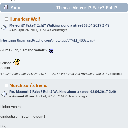
Autor
Thema: Meteorit? Fake? Echt?
Walking along a street 08.04.2017 2:49 (Gelesen 7587 mal)
Hungriger Wolf
Meteorit? Fake? Echt? Walking along a street 08.04.2017 2:49
«
am:
April 24, 2017, 09:51:43 Vormittag »
https://img-9gag-fun.9cache.com/photo/appVYAM_460sv.mp4
-Zum Glück, niemand verletzt!-
Grüsse
Achim
«
Letzte Änderung: April 24, 2017, 10:23:57 Vormittag von Hungriger Wolf
»
Gespeichert
Murchison´s friend
Re: Meteorit? Fake? Echt? Walking along a street 08.04.2017 2:49
«
Antwort #1 am:
April 24, 2017, 12:46:25 Nachmittag »
Lieber Achim,
eindeutig ein Betonmeteorit !
LG,