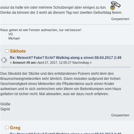
uiuiui da hatte ein oder mehrere Schutzengel aber einiges zu tun.
Denke da können die 3 wohl ab diesem Tag nen zweiten Geburtstag feiern.
Gespeichert
Raus gehen ist wie Fenster aufmachen, nur viel besser!
VG
Michael
Sikhote
Re: Meteorit? Fake? Echt? Walking along a street 08.04.2017 2:49
«
Antwort #9 am:
April 27, 2017, 12:05:27 Nachmittag »
Das Steubild der Stücke und des entstandenen Pulvers sieht dem des
Braunschweigmeteoriten sehr ähnlich. Dann müssten aufgrund der hohen
Geschwindigkeit eines Meteoriten die Pflastersteine auch einen Krater
aufweisen und in sich zerbrochen sein.Wenn ein Betonklumpen vom Haus
gefallen ist sicher nicht. Mal abwarten, was wir dazu noch erfahren.
Grüße
Sigrid
Gespeichert
Greg