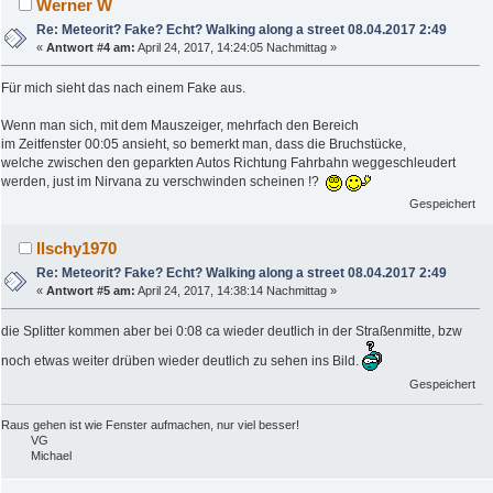
Werner W
Re: Meteorit? Fake? Echt? Walking along a street 08.04.2017 2:49
«
Antwort #4 am:
April 24, 2017, 14:24:05 Nachmittag »
Für mich sieht das nach einem Fake aus.
Wenn man sich, mit dem Mauszeiger, mehrfach den Bereich
im Zeitfenster 00:05 ansieht, so bemerkt man, dass die Bruchstücke,
welche zwischen den geparkten Autos Richtung Fahrbahn weggeschleudert
werden, just im Nirvana zu verschwinden scheinen !?
Gespeichert
Ilschy1970
Re: Meteorit? Fake? Echt? Walking along a street 08.04.2017 2:49
«
Antwort #5 am:
April 24, 2017, 14:38:14 Nachmittag »
die Splitter kommen aber bei 0:08 ca wieder deutlich in der Straßenmitte, bzw
noch etwas weiter drüben wieder deutlich zu sehen ins Bild.
Gespeichert
Raus gehen ist wie Fenster aufmachen, nur viel besser!
VG
Michael