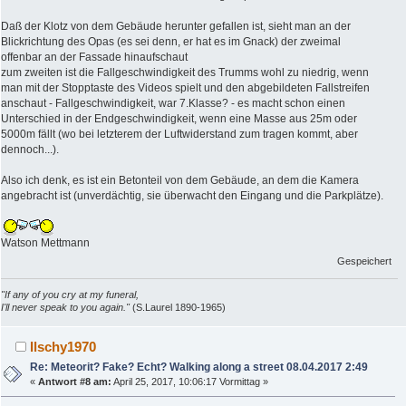
Daß der Klotz von dem Gebäude herunter gefallen ist, sieht man an der
Blickrichtung des Opas (es sei denn, er hat es im Gnack) der zweimal
offenbar an der Fassade hinaufschaut
zum zweiten ist die Fallgeschwindigkeit des Trumms wohl zu niedrig, wenn
man mit der Stopptaste des Videos spielt und den abgebildeten Fallstreifen
anschaut - Fallgeschwindigkeit, war 7.Klasse? - es macht schon einen
Unterschied in der Endgeschwindigkeit, wenn eine Masse aus 25m oder
5000m fällt (wo bei letzterem der Luftwiderstand zum tragen kommt, aber
dennoch...).
Also ich denk, es ist ein Betonteil von dem Gebäude, an dem die Kamera
angebracht ist (unverdächtig, sie überwacht den Eingang und die Parkplätze).
Watson Mettmann
Gespeichert
"If any of you cry at my funeral,
I'll never speak to you again."
(S.Laurel 1890-1965)
Ilschy1970
Re: Meteorit? Fake? Echt? Walking along a street 08.04.2017 2:49
«
Antwort #8 am:
April 25, 2017, 10:06:17 Vormittag »