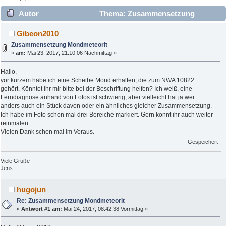
Autor
Thema: Zusammensetzung
Mondmeteorit (Gelesen 3818 mal)
Gibeon2010
Zusammensetzung Mondmeteorit
«
am:
Mai 23, 2017, 21:10:06 Nachmittag »
Hallo,
vor kurzem habe ich eine Scheibe Mond erhalten, die zum NWA 10822
gehört. Könntet ihr mir bitte bei der Beschriftung helfen? Ich weiß, eine
Ferndiagnose anhand von Fotos ist schwierig, aber vielleicht hat ja wer
anders auch ein Stück davon oder ein ähnliches gleicher Zusammensetzung.
Ich habe im Foto schon mal drei Bereiche markiert. Gern könnt ihr auch weiter
reinmalen.
Vielen Dank schon mal im Voraus.
Gespeichert
Viele Grüße
Jens
hugojun
Re: Zusammensetzung Mondmeteorit
«
Antwort #1 am:
Mai 24, 2017, 08:42:38 Vormittag »