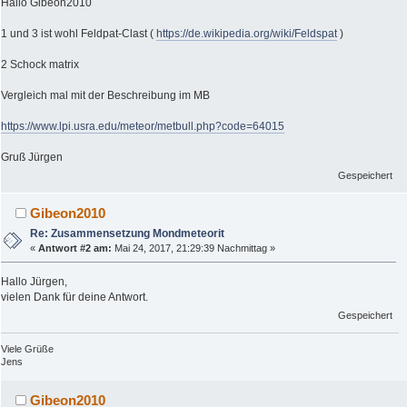
Hallo Gibeon2010
1 und 3 ist wohl Feldpat-Clast (
https://de.wikipedia.org/wiki/Feldspat
)
2 Schock matrix
Vergleich mal mit der Beschreibung im MB
https://www.lpi.usra.edu/meteor/metbull.php?code=64015
Gruß Jürgen
Gespeichert
Gibeon2010
Re: Zusammensetzung Mondmeteorit
«
Antwort #2 am:
Mai 24, 2017, 21:29:39 Nachmittag »
Hallo Jürgen,
vielen Dank für deine Antwort.
Gespeichert
Viele Grüße
Jens
Gibeon2010