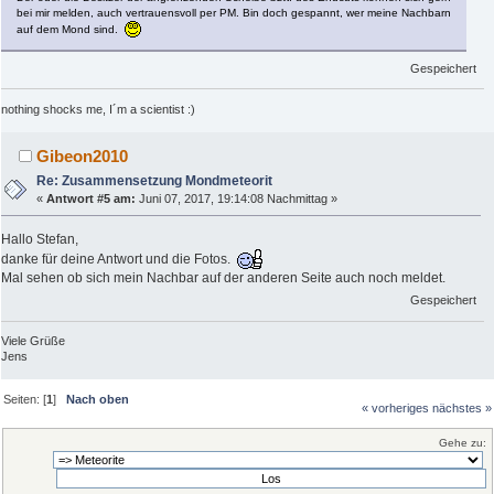
bei mir melden, auch vertrauensvoll per PM. Bin doch gespannt, wer meine Nachbarn
auf dem Mond sind.
Gespeichert
nothing shocks me, I´m a scientist :)
Gibeon2010
Re: Zusammensetzung Mondmeteorit
«
Antwort #5 am:
Juni 07, 2017, 19:14:08 Nachmittag »
Hallo Stefan,
danke für deine Antwort und die Fotos.
Mal sehen ob sich mein Nachbar auf der anderen Seite auch noch meldet.
Gespeichert
Viele Grüße
Jens
Seiten: [
1
]
Nach oben
« vorheriges
nächstes »
Gehe zu: